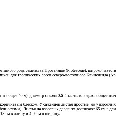
отипного рода семейства Протейные (Proteaceae), широко извест
емичен для тропических лесов северо-восточного Квинсленда (Ав
тига
­ющее 40 м), диаметр ствола 0,6–1 м, часто вырастающее зн
-коричневым блеском. У саженцев листья простые, но у взрослых
нностями). Листья на взрослых деревьях достигают 65 см в длину
8 см в длину и 4–7 см в ширину.