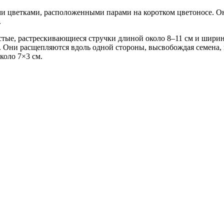
ми цветками, расположенными парами на коротком цветоносе. Он
.
тые, растрескивающиеся стручки длиной около 8–11 см и шири
. Они расщепляются вдоль одной стороны, высвобождая семена, и
коло 7×3 см.