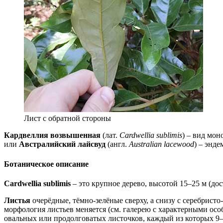
Лист с обратной стороны
Кардвеллия возвышенная
(лат.
Cardwellia sublimis
) – вид мон
или
Австралийский лайсвуд
(англ.
Australian lacewood
) – энд
Ботаническое описание
Cardwellia sublimis
– это крупное дерево, высотой 15–25 м (дос
Листья
очерёдные, тёмно-зелёные сверху, а снизу с серебристо
морфология листьев меняется (см. галерею с характерными особе
овальных или продолговатых листочков, каждый из которых 9–1