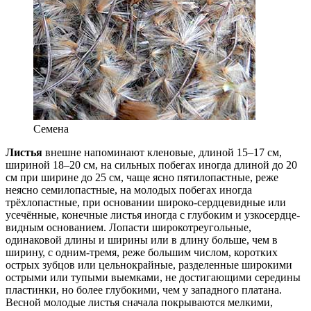
Семена
Листья
внешне напоминают кленовые, длиной 15–17 см,
шириной 18–20 см, на сильных побегах иногда длиной до 20
см при ширине до 25 см, чаще ясно пятилопастные, реже
неясно семилопастные, на молодых побегах иногда
трёхлопастные, при основании широко-сердцевидные или
усечённые, конечные листья иногда с глубоким и узкосердце
­
вид
­ным основанием. Лопасти широкотреу
­гольные,
одинаковой длины и ширины или в длину больше, чем в
ширину, с одним-тремя, реже большим числом, коротких
острых зубцов или цельнокрайные, разделенные широкими
острыми или тупыми выемками, не достигающими середины
пластинки, но более глубокими, чем у западного платана.
Весной молодые листья сначала покрываются мелкими,