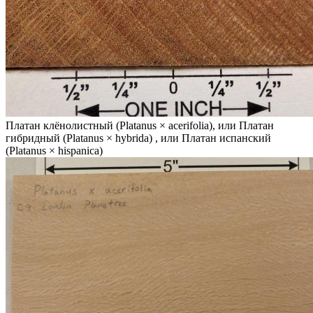
Платан клёнолистный (Platanus × acerifolia), или Платан
гибридный (Platanus × hybrida) , или Платан испанский
(Platanus × hispanica)