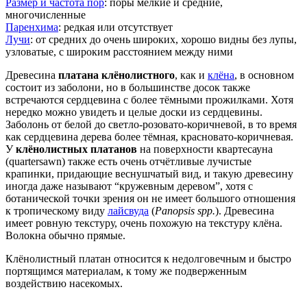
Размер и частота пор
: поры мелкие и средние,
многочисленные
Паренхима
: редкая или отсутствует
Лучи
: от средних до очень широких, хорошо видны без лупы,
узловатые, с широким расстоянием между ними
Древесина
платана клёнолистного
, как и
клёна
, в основном
состоит из заболони, но в большинстве досок также
встречаются сердцевина с более тёмными прожилками. Хотя
нередко можно увидеть и целые доски из сердцевины.
Заболонь от белой до светло-розовато-коричневой, в то время
как сердцевина дерева более тёмная, красновато-коричневая.
У
клёнолистных платанов
на поверхности квартесауна
(quartersawn) также есть очень отчётливые лучистые
крапинки, придающие веснушчатый вид, и такую древесину
иногда даже называют “кружевным деревом”, хотя с
ботанической точки зрения он не имеет большого отношения
к тропическому виду
лайсвуда
(
Panopsis spp.
). Древесина
имеет ровную текстуру, очень похожую на текстуру клёна.
Волокна обычно прямые.
Клёнолистный платан относится к недолговечным и быстро
портящимся материалам, к тому же подверженным
воздействию насекомых.