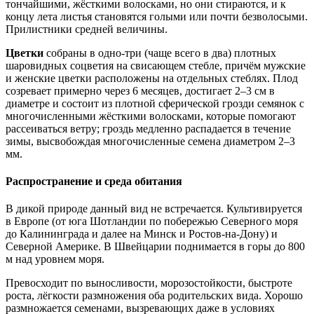
тончайшими, жёсткими волосками, но они стираются, и к
концу лета листья становятся голыми или почти безволосыми.
Прилистники средней величины.
Цветки
собраны в одно-три (чаще всего в два) плотных
шаровидных соцветия на свисающем стебле, причём мужские
и женские цветки расположены на отдельных стеблях. Плод
созревает примерно через 6 месяцев, достигает 2–3 см в
диаметре и состоит из плотной сферической грозди семянок с
многочисленными жёсткими волосками, которые помогают
рассеиваться ветру; гроздь медленно распадается в течение
зимы, высвобождая многочисленные семена диаметром 2–3
мм.
Распространение и среда обитания
В дикой природе данный вид не встречается. Культивируется
в Европе (от юга Шотландии по побережью Северного моря
до Калининграда и далее на Минск и Ростов-на-Дону) и
Северной Америке. В Швейцарии поднимается в горы до 800
м над уровнем моря.
Превосходит по выносливости, морозостойкости, быстроте
роста, лёгкости размножения оба родительских вида. Хорошо
размножается семенами, вызревающих даже в условиях