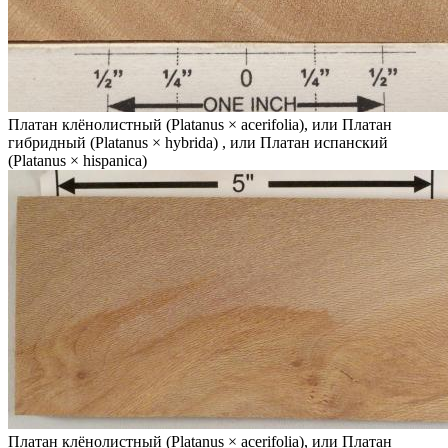
Платан клёнолистный (Platanus × acerifolia), или Платан
гибридный (Platanus × hybrida) , или Платан испанский
(Platanus × hispanica)
Платан клёнолистный (Platanus × acerifolia), или Платан