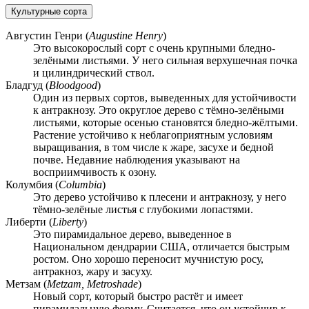
Культурные сорта
Августин Генри
(
Augustine Henry
)
Это высокорослый сорт с очень крупными бледно-
зелёными листьями. У него сильная верхушечная почка
и цилиндрический ствол.
Бладгуд
(
Bloodgood
)
Один из первых сортов, выведенных для устойчивости
к антракнозу. Это округлое дерево с тёмно-зелёными
листьями, которые осенью становятся бледно-жёлтыми.
Растение устойчиво к неблагоприятным условиям
выращивания, в том числе к жаре, засухе и бедной
почве. Недавние наблюдения указывают на
восприимчивость к озону.
Колумбия
(
Columbia
)
Это дерево устойчиво к плесени и антракнозу, у него
тёмно-зелёные листья с глубокими лопастями.
Либерти
(
Liberty
)
Это пирамидальное дерево, выведенное в
Национальном дендрарии США, отличается быстрым
ростом. Оно хорошо переносит мучнистую росу,
антракноз, жару и засуху.
Метзам
(
Metzam, Metroshade
)
Новый сорт, который быстро растёт и имеет
пирамидальную форму. Считается, что он устойчив к