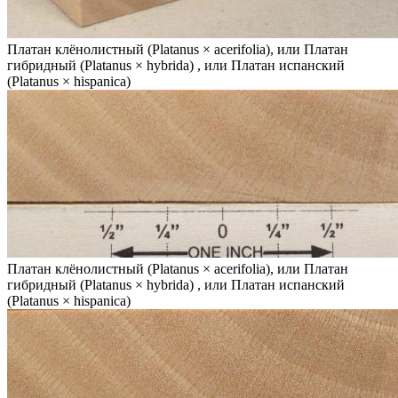
Платан клёнолистный (Platanus × acerifolia), или Платан
гибридный (Platanus × hybrida) , или Платан испанский
(Platanus × hispanica)
Платан клёнолистный (Platanus × acerifolia), или Платан
гибридный (Platanus × hybrida) , или Платан испанский
(Platanus × hispanica)