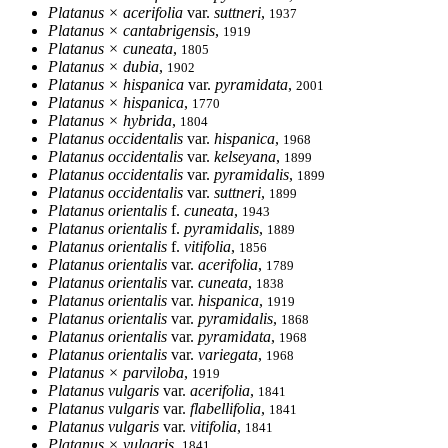
Platanus × acerifolia
var.
suttneri
,
1937
Platanus × cantabrigensis
,
1919
Platanus × cuneata
,
1805
Platanus × dubia
,
1902
Platanus × hispanica
var.
pyramidata
,
2001
Platanus × hispanica
,
1770
Platanus × hybrida
,
1804
Platanus occidentalis
var.
hispanica
,
1968
Platanus occidentalis
var.
kelseyana
,
1899
Platanus occidentalis
var.
pyramidalis
,
1899
Platanus occidentalis
var.
suttneri
,
1899
Platanus orientalis
f.
cuneata
,
1943
Platanus orientalis
f.
pyramidalis
,
1889
Platanus orientalis
f.
vitifolia
,
1856
Platanus orientalis
var.
acerifolia
,
1789
Platanus orientalis
var.
cuneata
,
1838
Platanus orientalis
var.
hispanica
,
1919
Platanus orientalis
var.
pyramidalis
,
1868
Platanus orientalis
var.
pyramidata
,
1968
Platanus orientalis
var.
variegata
,
1968
Platanus × parviloba
,
1919
Platanus vulgaris
var.
acerifolia
,
1841
Platanus vulgaris
var.
flabellifolia
,
1841
Platanus vulgaris
var.
vitifolia
,
1841
Platanus × vulgaris
,
1841