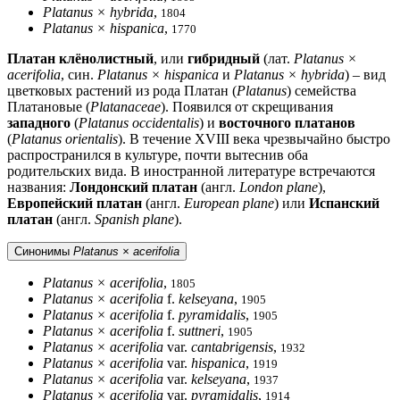
Platanus × hybrida
,
1804
Platanus × hispanica
,
1770
Платан клёнолистный
, или
гибридный
(лат.
Platanus ×
acerifolia
, син.
Platanus × hispanica
и
Platanus × hybrida
) – вид
цветковых растений из рода Платан (
Platanus
) семейства
Платановые (
Platanaceae
). Появился от скрещивания
западного
(
Platanus occidentalis
) и
восточного платанов
(
Platanus orientalis
). В течение XVIII века чрезвычайно быстро
распространился в культуре, почти вытеснив оба
родительских вида. В иностранной литературе встречаются
названия:
Лондонский платан
(англ.
London plane
),
Европейский платан
(англ.
European plane
) или
Испанский
платан
(англ.
Spanish plane
).
Синонимы
Platanus × acerifolia
Platanus × acerifolia
,
1805
Platanus × acerifolia
f.
kelseyana
,
1905
Platanus × acerifolia
f.
pyramidalis
,
1905
Platanus × acerifolia
f.
suttneri
,
1905
Platanus × acerifolia
var.
cantabrigensis
,
1932
Platanus × acerifolia
var.
hispanica
,
1919
Platanus × acerifolia
var.
kelseyana
,
1937
Platanus × acerifolia
var.
pyramidalis
,
1914