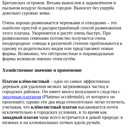
Британских островов. Весьма вынослив в задымлённом и
пыльном воздухе больших городов. Выносит без ущерба
довольно суровые зимы.
Очень хорошо размножается черенками и отводками – это
наиболее простой и распространённый способ размножения
этого платана. Укореняется и растёт очень быстро. При
размножении семенами потомство получается очень
неоднородное: сеянцы в различной степени приближаются к
одному из родительских видов или представляют новые
формы. Возможно, что пёстролистные и пирамидальные
формы возникли именно этим путём.
Хозяйственное значение и применение
Платан клёнолистный
– одно из самых эффективных
деревьев для удаления мелких загрязняющих частиц в
городских районах. Он имеет много визуального сходства с
западным платаном
(
Platanus occidentalis
), от которого он
произошёл; однако эти два вида относительно легко отличить,
учитывая, что
клёнолистный платан
высаживается почти
исключительно в городских условиях, в то время как
западный платан
чаще всего встречается в дикой природе: в
низинах и на аллювиальных почвах вдоль ручьёв.