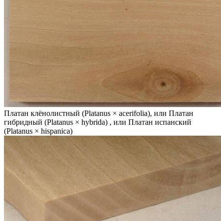
Платан клёнолистный (Platanus × acerifolia), или Платан
гибридный (Platanus × hybrida) , или Платан испанский
(Platanus × hispanica)