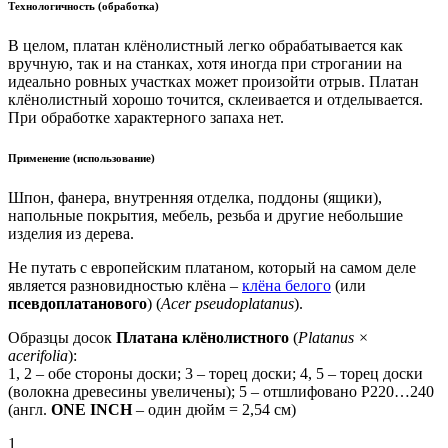
Технологичность (обработка)
В целом, платан клёнолистный легко обрабатывается как
вручную, так и на станках, хотя иногда при строгании на
идеально ровных участках может произойти отрыв. Платан
клёнолистный хорошо точится, склеивается и отделывается.
При обработке характерного запаха нет.
Применение (использование)
Шпон, фанера, внутренняя отделка, поддоны (ящики),
напольные покрытия, мебель, резьба и другие небольшие
изделия из дерева.
Не путать с европейским платаном, который на самом деле
является разновидностью клёна –
клёна белого
(или
псевдоплатанового
) (
Acer pseudoplatanus
).
Образцы досок
Платана клёнолистного
(
Platanus ×
acerifolia
):
1, 2 – обе стороны доски; 3 – торец доски; 4, 5 – торец доски
(волокна древесины увеличены); 5 – отшлифовано P220…240
(англ.
ONE INCH
– один дюйм = 2,54 см)
1