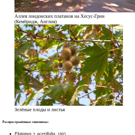
Аллея лондонских платанов на Хесус-Грин
(Кембридж, Англия)
Зелёные плоды и листья
Распространённые синонимы:
Platanus × acerifolia
,
1805