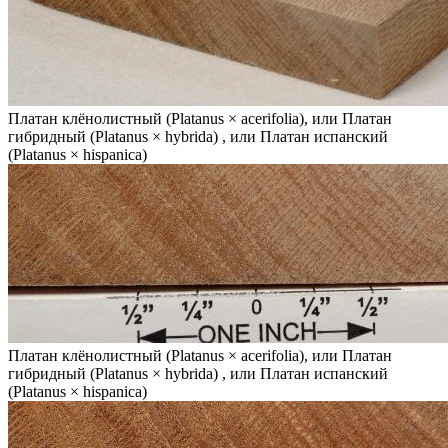
Платан клёнолистный (Platanus × acerifolia), или Платан
гибридный (Platanus × hybrida) , или Платан испанский
(Platanus × hispanica)
Платан клёнолистный (Platanus × acerifolia), или Платан
гибридный (Platanus × hybrida) , или Платан испанский
(Platanus × hispanica)