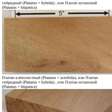
гибридный (Platanus × hybrida) , или Платан испанский
(Platanus × hispanica)
Платан клёнолистный (Platanus × acerifolia), или Платан
гибридный (Platanus × hybrida) , или Платан испанский
(Platanus × hispanica)