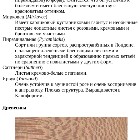
болезням и имеет блестящую зелёную листву с
красноватым оттенком.
Мирковец
(
Mirkovec
)
Имеет карликовый кустарниковый габитус и необычные
пестрые лопастные листья с розовыми, кремовыми и
бронзовыми участками.
Пирамидальная
(
Pyramidalis
)
Сорт или группа сортов, распространённых в Лондоне,
с насыщенно-зелёными блестящими листьями и
характерной тенденцией к образованию прямых ветвей
по сравнению с извилистыми у других форм.
Саттнери
(
Suttneri
)
Листья кремово-белые с пятнами.
Ярвуд
(
Yarwood
)
Очень устойчив к мучнистой росе и очень восприимчив
к антракнозу. Плохая структура. Выращивается в
Калифорнии.
Древесина