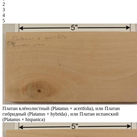
2
3
4
5
Платан клёнолистный (Platanus × acerifolia), или Платан
гибридный (Platanus × hybrida) , или Платан испанский
(Platanus × hispanica)