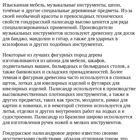
Изысканная мебель, музыкальные инструменты, шпон,
точёные и другие специальные деревянные предметы. Из-за
своей необычной красоты и превосходных технических
свойств гондурасский палисандр высоко ценится для ряда
специализированных применений. Производители
музыкальных инструментов используют древесину для досок
для банджо, мандолин и гитар, а также для ударных в
ксилофонах и других подобных инструментах.
Некоторые из лучших фигурных пород дерева
изготавливаются из шпона для мебели, шкафов,
подметальных машин, бильярдных и бильярдных столов, а
также банковских и складских принадлежностей. Более
темная и фигурная древесина часто используется в спинках
щеток, лотках для ювелирных изделий и футлярах для
ювелирных изделий. Палисандр используется в производстве
высококачественных плотницких инструментов, а также в
других предметах, таких как трости, молдинги, рамки для
картин и новинки, и в некоторой степени используется для
литья, отделки и других внутренних работ на лодках и в
судостроении. Палисандр из Бразилии широко используется
для изготовления ручек ножей и мелких инструментов.
Гондурасское палисандровое дерево известно своими
акустическими свойствами, обладая отличным тоном, что