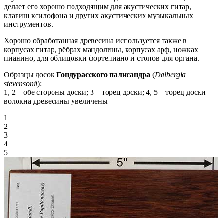
делает его хорошо подходящим для акустических гитар,
клавиш ксилофона и других акустических музыкальных
инструментов.
Хорошо обработанная древесина используется также в
корпусах гитар, рёбрах мандолины, корпусах арф, ножках
пианино, для облицовки фортепиано и стопов для органа.
Образцы досок
Гондурасского палисандра
(
Dalbergia
stevensonii
):
1, 2 – обе стороны доски; 3 – торец доски; 4, 5 – торец доски –
волокна древесины увеличены
1
2
3
4
5