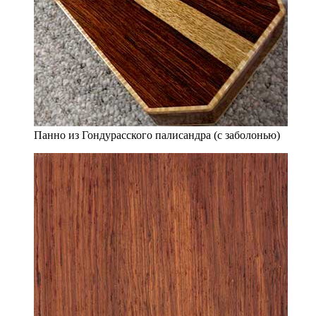
Панно из Гондурасского палисандра (с заболонью)