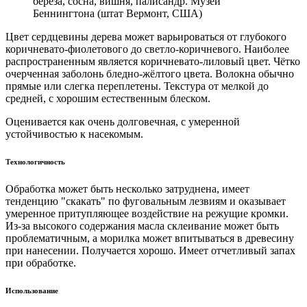
берёза, сосна, вишня, палисандр. Музей
Беннингтона (штат Вермонт, США)
Цвет сердцевины дерева может варьироваться от глубокого
коричневато-фиолетового до светло-коричневого. Наиболее
распространенным является коричневато-лиловый цвет. Чётко
очерченная заболонь бледно-жёлтого цвета. Волокна обычно
прямые или слегка переплетены. Текстура от мелкой до
средней, с хорошим естественным блеском.
Оценивается как очень долговечная, с умеренной
устойчивостью к насекомым.
Технологичность
Обработка может быть несколько затруднена, имеет
тенденцию "скакать" по фуговальным лезвиям и оказывает
умеренное притупляющее воздействие на режущие кромки.
Из-за высокого содержания масла склеивание может быть
проблематичным, а морилка может впитываться в древесину
при нанесении. Получается хорошо. Имеет отчетливый запах
при обработке.
Использование