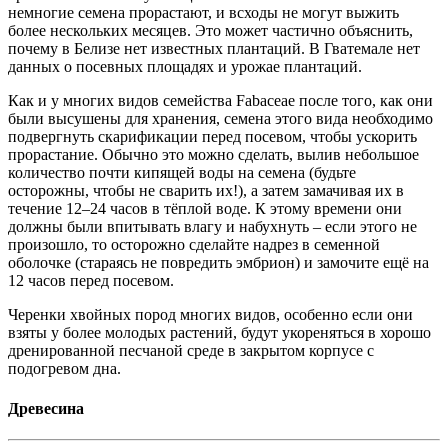
немногие семена прорастают, и всходы не могут выжить
более нескольких месяцев. Это может частично объяснить,
почему в Белизе нет известных плантаций. В Гватемале нет
данных о посевных площадях и урожае плантаций.
Как и у многих видов семейства Fabaceae после того, как они
были высушены для хранения, семена этого вида необходимо
подвергнуть скарификации перед посевом, чтобы ускорить
прорастание. Обычно это можно сделать, вылив небольшое
количество почти кипящей воды на семена (будьте
осторожны, чтобы не сварить их!), а затем замачивая их в
течение 12–24 часов в тёплой воде. К этому времени они
должны были впитывать влагу и набухнуть – если этого не
произошло, то осторожно сделайте надрез в семенной
оболочке (стараясь не повредить эмбрион) и замочите ещё на
12 часов перед посевом.
Черенки хвойных пород многих видов, особенно если они
взяты у более молодых растений, будут укореняться в хорошо
дренированной песчаной среде в закрытом корпусе с
подогревом дна.
Древесина