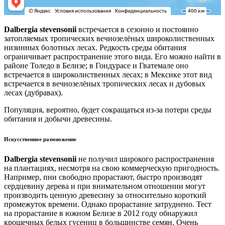
Dalbergia stevensonii
встречается в сезонно и постоянно
затопляемых тропических вечнозелёных широколиственных
низинных болотных лесах. Редкость среды обитания
ограничивает распространение этого вида. Его можно найти в
районе Толедо в Белизе; в Гондурасе и Гватемале оно
встречается в широколиственных лесах; в Мексике этот вид
встречается в вечнозелёных тропических лесах и дубовых
лесах (дубравах).
Популяция, вероятно, будет сокращаться из-за потери среды
обитания и добычи древесины.
Искусственное размножение
Dalbergia stevensonii
не получил широкого распространения
на плантациях, несмотря на свою коммерческую пригодность.
Например, пни свободно прорастают, быстро производят
сердцевину дерева и при внимательном отношении могут
производить ценную древесину за относительно короткий
промежуток времени. Однако прорастание затруднено. Тест
на прорастание в южном Белизе в 2012 году обнаружил
крошечных белых гусениц в большинстве семян. Очень