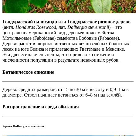
Гондурасский палисандр
или
Гондурасское розовое дерево
(англ.
Honduras Rosewood
, лат.
Dalbergia stevensonii
) – это
центральноамериканский вид деревьев подсемейства
Мотыльковые (Faboideae) семейства Бобовые (Fabaceae).
Дерево растёт в широколиственных вечнозелёных болотных
лесах на юге Белиза и прилегающих Гватемале и Мексике.
Эта древесина очень ценна, что привело к снижению
численности популяции в результате незаконных рубок.
Ботаническое описание
Дерево средних размеров, от 15 до 30 м в высоту и 0,9–1 м в
диаметре. Ствол начинает ветвиться от 6–8 м над землёй.
Распространение и среда обитания
Ареал Dalbergia stevensonii