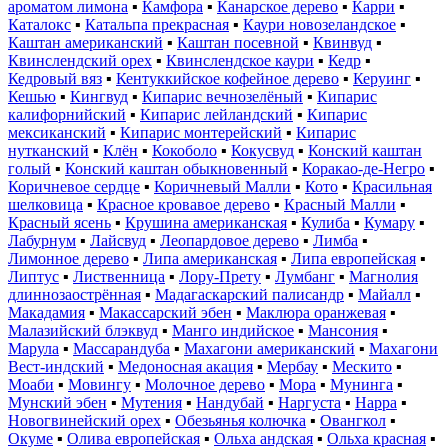
ароматом лимона
▪
Камфора
▪
Канарское дерево
▪
Карри
▪
Каталокс
▪
Катальпа прекрасная
▪
Каури новозеландское
▪
Каштан американский
▪
Каштан посевной
▪
Квинвуд
▪
Квинслендский орех
▪
Квинслендское каури
▪
Кедр
▪
Кедровый вяз
▪
Кентуккийское кофейное дерево
▪
Керуинг
▪
Кешью
▪
Кингвуд
▪
Кипарис вечнозелёный
▪
Кипарис
калифорнийский
▪
Кипарис лейландский
▪
Кипарис
мексиканский
▪
Кипарис монтерейский
▪
Кипарис
нутканский
▪
Клён
▪
Кокоболо
▪
Кокусвуд
▪
Конский каштан
голый
▪
Конский каштан обыкновенный
▪
Коракао-де-Негро
▪
Коричневое сердце
▪
Коричневый Малли
▪
Кото
▪
Красильная
шелковица
▪
Красное кровавое дерево
▪
Красный Малли
▪
Красный ясень
▪
Крушина американская
▪
Кулиба
▪
Кумару
▪
Лабурнум
▪
Лайсвуд
▪
Леопардовое дерево
▪
Лимба
▪
Лимонное дерево
▪
Липа американская
▪
Липа европейская
▪
Липтус
▪
Лиственница
▪
Лору-Прету
▪
Лумбанг
▪
Магнолия
длиннозаострённая
▪
Мадагаскарский палисандр
▪
Майалл
▪
Макадамия
▪
Макассарский эбен
▪
Маклюра оранжевая
▪
Малазийский блэквуд
▪
Манго индийское
▪
Мансония
▪
Марула
▪
Массарандуба
▪
Махагони американский
▪
Махагони
Вест-индский
▪
Медоносная акация
▪
Мербау
▪
Мескито
▪
Моаби
▪
Мовингу
▪
Молочное дерево
▪
Мора
▪
Мунинга
▪
Мунский эбен
▪
Мутения
▪
Нандубай
▪
Наргуста
▪
Нарра
▪
Новогвинейский орех
▪
Обезьянья колючка
▪
Овангкол
▪
Окуме
▪
Олива европейская
▪
Ольха андская
▪
Ольха красная
▪