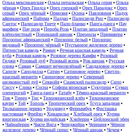
Ольха мексиканская
▪
Ольха непальская
▪
Ольха серая
▪
Ольха
чёрная
▪
Орех Гиндса
▪
Орех грецкий
▪
Орех Парадокс
▪
Орех
серый
▪
Орех чёрный
▪
Ормозия
▪
Осина
▪
Павловния
▪
Падук
африканский
▪
Пайнма
▪
Палдао
▪
Палисандр Рио
▪
Палисандр
Сантос
▪
Палисандр Тиете
▪
Пало бланко
▪
Панга-панга
▪
Пау
марфим
▪
Пау роза
▪
Пероба Роза
▪
Платан западный
▪
Платан
клёнолистный
▪
Поникший шиоак
▪
Прециоза
▪
Примавера
▪
Прозопис африканский
▪
Прозопис белый
▪
Прозопис
медовый
▪
Прозопис чёрный
▪
Пустынное железное дерево
▪
Пятнистая камедь
▪
Рамин
▪
Речная красная камедь
▪
Речная
куба
▪
Розовая камедь
▪
Розовое дерево Камфи
▪
Розовый
Гиджи
▪
Розовый дуб
▪
Розовый ясень
▪
Рок шиоак
▪
Русская
олива
▪
Саман
▪
Самшит вечнозелёный
▪
Сандаловое дерево
▪
Сапеле
▪
Саподилла
▪
Сатин
▪
Сатиновое дерево
▪
Светло-
красный меранти
▪
Свинцовое дерево
▪
Северный
шелковистый дуб
▪
Секвойя
▪
Сиамский палисандр
▪
Сипо
▪
Сиссу
▪
Слива
▪
Сосна
▪
Софора японская
▪
Сукупира
▪
Сумах
оленерогий
▪
Танга-танга
▪
Татабу
▪
Тёмно-красный меранти
▪
Тик
▪
Тинео
▪
Тис
▪
Тихоокеанский клён
▪
Тихоокеанское
каури
▪
Той
▪
Тополь
▪
Тропический орех
▪
Тсуга западная
▪
Тюльпанное дерево
▪
Уоддивуд
▪
Фернамбук
▪
Фисташка
настоящая
▪
Фрейхо
▪
Хикарильо
▪
Хлебный орех
▪
Хурма
виргинская
▪
Хурма индийская
▪
Хэкберри
▪
Цейлонский эбен
▪
Чайнаберри
▪
Чакте Вига
▪
Череджейра
▪
Черешня
▪
Чёрное
железное дерево
▪
Чёрный сирис
▪
Чёрный шиоак
▪
Чечем
▪