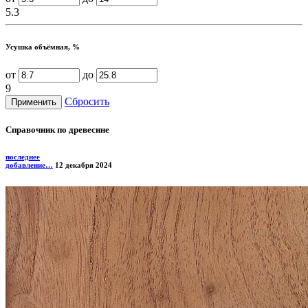
5.3
Усушка объёмная, %
от
до
9
Сбросить
Справочник по древесине
последнее
добавление…
12 декабря 2024