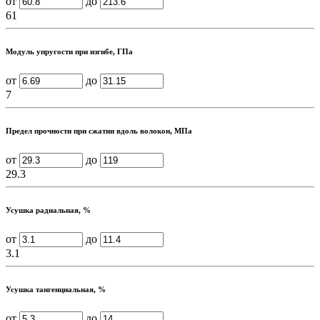
от
до
61
Модуль упругости при изгибе, ГПа
от
до
7
Предел прочности при сжатии вдоль волокон, МПа
от
до
29.3
Усушка радиальная, %
от
до
3.1
Усушка тангенциальная, %
от
до