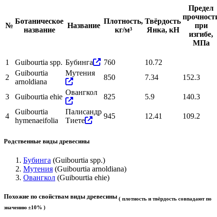
Предел
прочност
Ботаническое
Плотность,
Твёрдость
№
Название
при
название
кг/м³
Янка, кН
изгибе,
МПа
1
Guibourtia spp.
Бубинга
760
10.72
Guibourtia
Мутения
2
850
7.34
152.3
arnoldiana
Овангкол
3
Guibourtia ehie
825
5.9
140.3
Guibourtia
Палисандр
4
945
12.41
109.2
hymenaeifolia
Тиете
Родственные виды древесины
Бубинга
(Guibourtia spp.)
Мутения
(Guibourtia arnoldiana)
Овангкол
(Guibourtia ehie)
Похожие по свойствам виды древесины
( плотность и твёрдость совпадают по
значению ±10% )