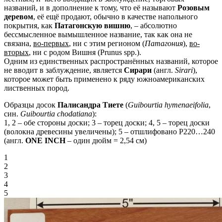
названий, и в дополнение к тому, что её называют
Розовым
деревом
, её ещё продают, обычно в качестве напольного
покрытия, как
Патагонскую вишню
, – абсолютно
бессмысленное вымышленное название, так как она не
связана,
во-первых
, ни с этим регионом (
Патагония
),
во-
вторых
, ни с родом Вишня (Prunus spp.).
Одним из единственных распространённых названий, которое
не вводит в заблуждение, является
Сирари
(англ.
Sirari
),
которое может быть применено к ряду южноамериканских
лиственных пород.
Образцы досок
Палисандра Тиете
(
Guibourtia hymenaeifolia
,
син.
Guibourtia chodatiana
):
1, 2 – обе стороны доски; 3 – торец доски; 4, 5 – торец доски
(волокна древесины увеличены); 5 – отшлифовано P220…240
(англ.
ONE INCH
– один дюйм = 2,54 см)
1
2
3
4
5