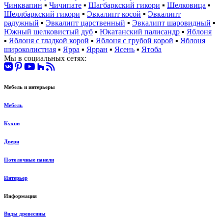
Чинквапин
▪
Чичипате
▪
Шагбаркский гикори
▪
Шелковица
▪
Шеллбаркский гикори
▪
Эвкалипт косой
▪
Эвкалипт
радужный
▪
Эвкалипт царственный
▪
Эвкалипт шаровидный
▪
Южный шелковистый дуб
▪
Юкатанский палисандр
▪
Яблоня
▪
Яблоня с гладкой корой
▪
Яблоня с грубой корой
▪
Яблоня
широколистная
▪
Ярра
▪
Ярран
▪
Ясень
▪
Ятоба
Мы в социальных сетях:
Мебель и интерьеры
Мебель
Кухни
Двери
Потолочные панели
Интерьер
Информация
Виды древесины