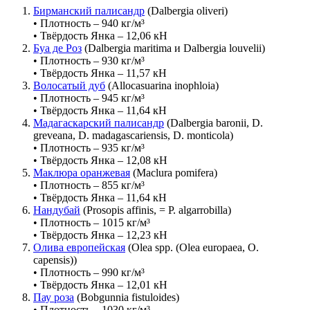
Бирманский палисандр
(Dalbergia oliveri)
• Плотность – 940 кг/м³
• Твёрдость Янка – 12,06 кН
Буа де Роз
(Dalbergia maritima и Dalbergia louvelii)
• Плотность – 930 кг/м³
• Твёрдость Янка – 11,57 кН
Волосатый дуб
(Allocasuarina inophloia)
• Плотность – 945 кг/м³
• Твёрдость Янка – 11,64 кН
Мадагаскарский палисандр
(Dalbergia baronii, D.
greveana, D. madagascariensis, D. monticola)
• Плотность – 935 кг/м³
• Твёрдость Янка – 12,08 кН
Маклюра оранжевая
(Maclura pomifera)
• Плотность – 855 кг/м³
• Твёрдость Янка – 11,64 кН
Нандубай
(Prosopis affinis, = P. algarrobilla)
• Плотность – 1015 кг/м³
• Твёрдость Янка – 12,23 кН
Олива европейская
(Olea spp. (Olea europaea, O.
capensis))
• Плотность – 990 кг/м³
• Твёрдость Янка – 12,01 кН
Пау роза
(Bobgunnia fistuloides)
• Плотность – 1030 кг/м³