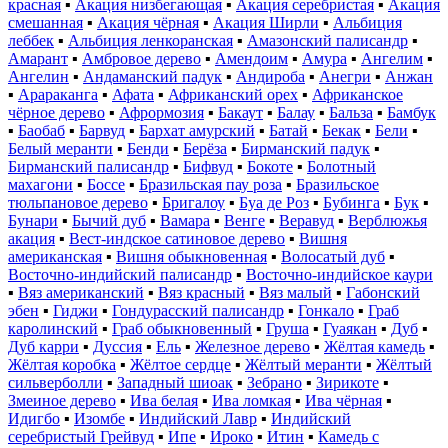
красная
▪
Акация низбегающая
▪
Акация серебристая
▪
Акация
смешанная
▪
Акация чёрная
▪
Акация Ширли
▪
Альбиция
леббек
▪
Альбиция ленкоранская
▪
Амазонский палисандр
▪
Амарант
▪
Амбровое дерево
▪
Амендоим
▪
Амура
▪
Ангелим
▪
Ангелин
▪
Андаманский падук
▪
Андироба
▪
Анегри
▪
Анжан
▪
Арараканга
▪
Афата
▪
Африканский орех
▪
Африканское
чёрное дерево
▪
Афрормозия
▪
Бакаут
▪
Балау
▪
Бальза
▪
Бамбук
▪
Баобаб
▪
Барвуд
▪
Бархат амурский
▪
Батай
▪
Бекак
▪
Бели
▪
Белый меранти
▪
Бенди
▪
Берёза
▪
Бирманский падук
▪
Бирманский палисандр
▪
Бифвуд
▪
Бокоте
▪
Болотный
махагони
▪
Боссе
▪
Бразильская пау роза
▪
Бразильское
тюльпановое дерево
▪
Бригалоу
▪
Буа де Роз
▪
Бубинга
▪
Бук
▪
Бунари
▪
Бычий дуб
▪
Вамара
▪
Венге
▪
Веравуд
▪
Верблюжья
акация
▪
Вест-индское сатиновое дерево
▪
Вишня
американская
▪
Вишня обыкновенная
▪
Волосатый дуб
▪
Восточно-индийский палисандр
▪
Восточно-индийское каури
▪
Вяз американский
▪
Вяз красный
▪
Вяз малый
▪
Габонский
эбен
▪
Гиджи
▪
Гондурасский палисандр
▪
Гонкало
▪
Граб
каролинский
▪
Граб обыкновенный
▪
Груша
▪
Гуаякан
▪
Дуб
▪
Дуб карри
▪
Дуссия
▪
Ель
▪
Железное дерево
▪
Жёлтая камедь
▪
Жёлтая коробка
▪
Жёлтое сердце
▪
Жёлтый меранти
▪
Жёлтый
сильверболли
▪
Западный шиоак
▪
Зебрано
▪
Зирикоте
▪
Змеиное дерево
▪
Ива белая
▪
Ива ломкая
▪
Ива чёрная
▪
Идигбо
▪
Изомбе
▪
Индийский Лавр
▪
Индийский
серебристый Грейвуд
▪
Ипе
▪
Ироко
▪
Итин
▪
Камедь с