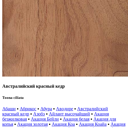
Австралийский красный кедр
Toona ciliata
Абаши
▪
Абрикос
▪
Абура
▪
Аводире
▪
Австралийский
красный кедр
▪
Азобэ
▪
Айлант высочайший
▪
Акация
безжилковая
▪
Акация Бейли
▪
Акация белая
▪
Акация для
копья
▪
Акация золотая
▪
Акация Коа
▪
Акация Коайа
▪
Акация