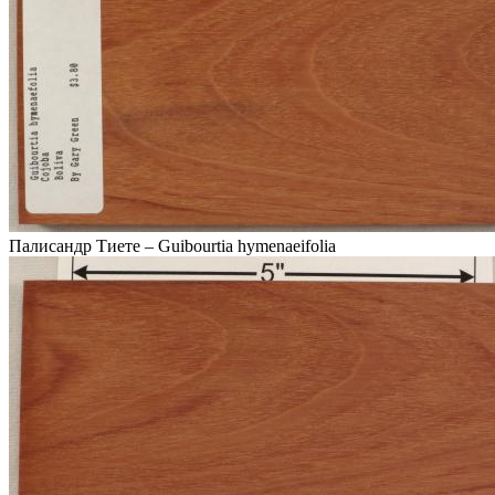
Палисандр Тиете – Guibourtia hymenaeifolia