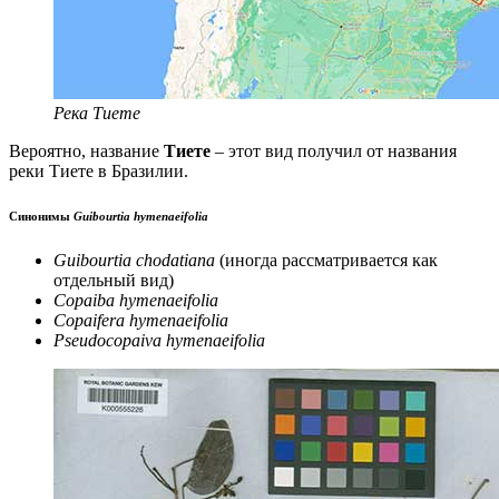
Река Тиете
Вероятно, название
Тиете
– этот вид получил от названия
реки Тиете в Бразилии.
Синонимы
Guibourtia hymenaeifolia
Guibourtia chodatiana
(иногда рассматривается как
отдельный вид)
Copaiba hymenaeifolia
Copaifera hymenaeifolia
Pseudocopaiva hymenaeifolia