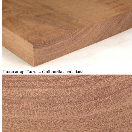
Палисандр Тиете – Guibourtia chodatiana