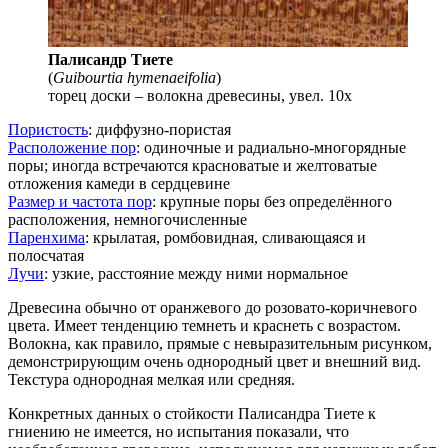
Палисандр Тиете
(
Guibourtia hymenaeifolia
)
торец доски – волокна древесины, увел. 10х
Пористость
: диффузно-пористая
Расположение пор
: одиночные и радиально-многорядные
поры; иногда встречаются красноватые и желтоватые
отложения камеди в сердцевине
Размер и частота пор
: крупные поры без определённого
расположения, немногочисленные
Паренхима
: крылатая, ромбовидная, сливающаяся и
полосчатая
Лучи
: узкие, расстояние между ними нормальное
Древесина обычно от оранжевого до розовато-коричневого
цвета. Имеет тенденцию темнеть и краснеть с возрастом.
Волокна, как правило, прямые с невыразительным рисунком,
демонстрирующим очень однородный цвет и внешний вид.
Текстура однородная мелкая или средняя.
Конкретных данных о стойкости Палисандра Тиете к
гниению не имеется, но испытания показали, что