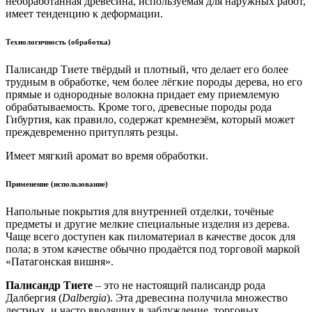
необработанная древесина, используемая для наружных работ,
имеет тенденцию к деформации.
Технологичность (обработка)
Палисандр Тиете твёрдый и плотный, что делает его более
трудным в обработке, чем более лёгкие породы дерева, но его
прямые и однородные волокна придает ему приемлемую
обрабатываемость. Кроме того, древесные породы рода
Гибуртия, как правило, содержат кремнезём, который может
преждевременно притуплять резцы.
Имеет мягкий аромат во время обработки.
Применение (использование)
Напольные покрытия для внутренней отделки, точёные
предметы и другие мелкие специальные изделия из дерева.
Чаще всего доступен как пиломатериал в качестве досок для
пола; в этом качестве обычно продаётся под торговой маркой
Патагонская вишня
.
Палисандр Тиете
– это не настоящий палисандр рода
Далбергия (
Dalbergia
). Эта древесина получила множество
лестных, и часто вводящих в заблуждение, торговых