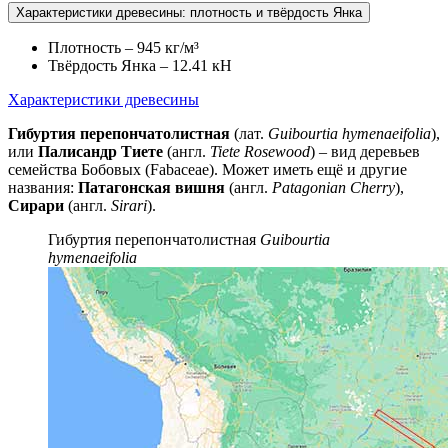
Характеристики древесины: плотность и твёрдость Янка
Плотность – 945 кг/м³
Твёрдость Янка – 12.41 кН
Характеристики древесины
Гибуртия перепончатолистная
(лат.
Guibourtia hymenaeifolia
),
или
Палисандр Тиете
(англ.
Tiete Rosewood
) – вид деревьев
семейства Бобовых (Fabaceae). Может иметь ещё и другие
названия:
Патагонская вишня
(англ.
Patagonian Cherry
),
Сирари
(англ.
Sirari
).
Гибуртия перепончатолистная
Guibourtia
hymenaeifolia