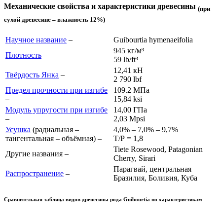
Механические свойства и характеристики древесины
(при
сухой древесине – влажность 12%)
Научное название
–
Guibourtia hymenaeifolia
945 кг/м³
Плотность
–
59 lb/ft³
12,41 кН
Твёрдость Янка
–
2 790 lb
f
Предел прочности при изгибе
109.2 МПа
–
15,84 ksi
Модуль упругости при изгибе
14,00 ГПа
–
2,03 Mpsi
Усушка
(радиальная –
4,0% – 7,0% – 9,7%
тангентальная – объёмная) –
Т/Р = 1,8
Tiete Rosewood, Patagonian
Другие названия –
Cherry, Sirari
Парагвай, центральная
Распространение
–
Бразилия, Боливия, Куба
Сравнительная таблица видов древесины рода
Guibourtia
по характеристикам