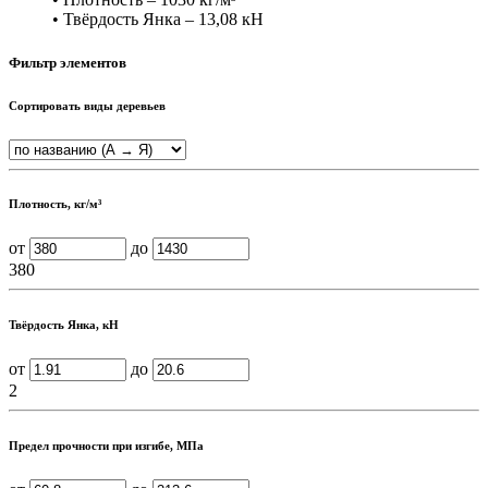
• Твёрдость Янка – 13,08 кН
Фильтр элементов
Сортировать виды деревьев
Плотность, кг/м³
от
до
380
Твёрдость Янка, кН
от
до
2
Предел прочности при изгибе, МПа