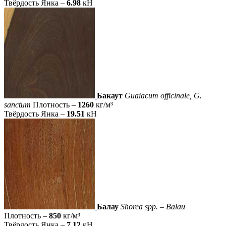
Твёрдость Янка –
6.98
кН
Бакаут
Guaiacum officinale, G.
sanctum
Плотность –
1260
кг/м³
Твёрдость Янка –
19.51
кН
Балау
Shorea spp. – Balau
Плотность –
850
кг/м³
Твёрдость Янка –
7.12
кН