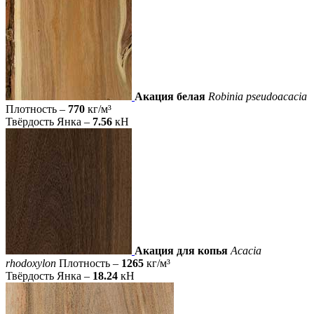
Акация белая
Robinia pseudoacacia
Плотность –
770
кг/м³
Твёрдость Янка –
7.56
кН
Акация для копья
Acacia
rhodoxylon
Плотность –
1265
кг/м³
Твёрдость Янка –
18.24
кН