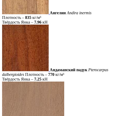
Ангелин
Andira inermis
Плотность –
835
кг/м³
Твёрдость Янка –
7.96
кН
Андаманский падук
Pterocarpus
dalbergioides
Плотность –
770
кг/м³
Твёрдость Янка –
7.25
кН