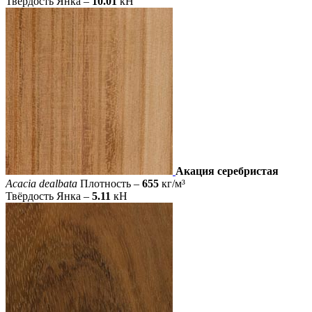
Твёрдость Янка –
10.01
кН
Акация серебристая
Acacia dealbata
Плотность –
655
кг/м³
Твёрдость Янка –
5.11
кН