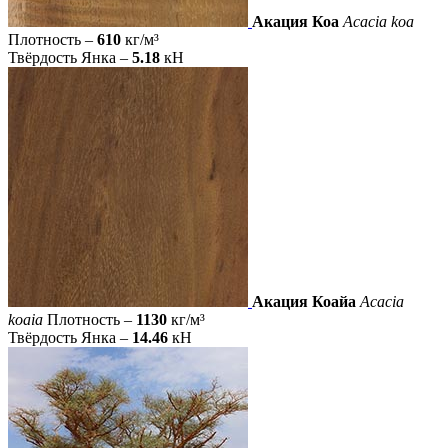
Акация Коа
Acacia koa
Плотность –
610
кг/м³
Твёрдость Янка –
5.18
кН
Акация Коайа
Acacia
koaia
Плотность –
1130
кг/м³
Твёрдость Янка –
14.46
кН