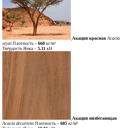
Акация красная
Acacia
seyal
Плотность –
660
кг/м³
Твёрдость Янка –
5.11
кН
Акация низбегающая
Acacia decurrens
Плотность –
685
кг/м³