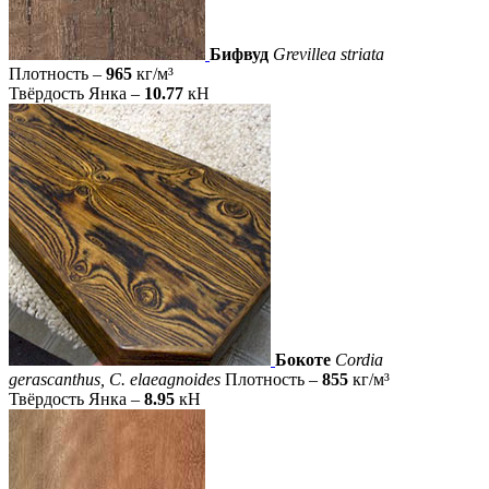
Бифвуд
Grevillea striata
Плотность –
965
кг/м³
Твёрдость Янка –
10.77
кН
Бокоте
Cordia
gerascanthus, C. elaeagnoides
Плотность –
855
кг/м³
Твёрдость Янка –
8.95
кН