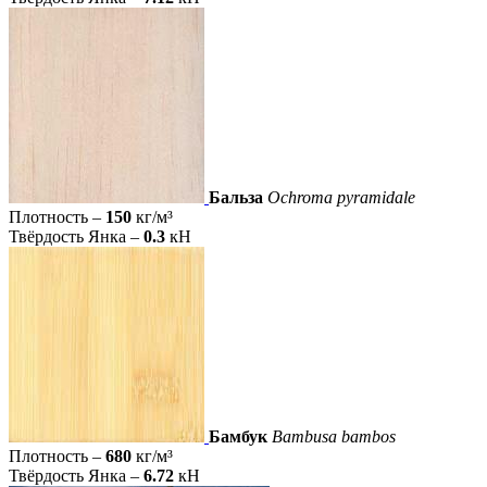
Бальза
Ochroma pyramidale
Плотность –
150
кг/м³
Твёрдость Янка –
0.3
кН
Бамбук
Bambusa bambos
Плотность –
680
кг/м³
Твёрдость Янка –
6.72
кН