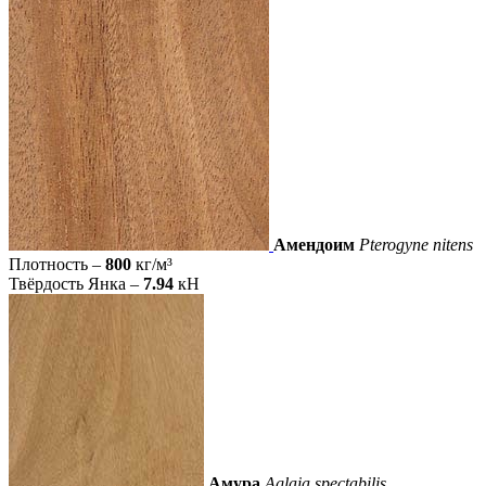
Амендоим
Pterogyne nitens
Плотность –
800
кг/м³
Твёрдость Янка –
7.94
кН
Амура
Aglaia spectabilis