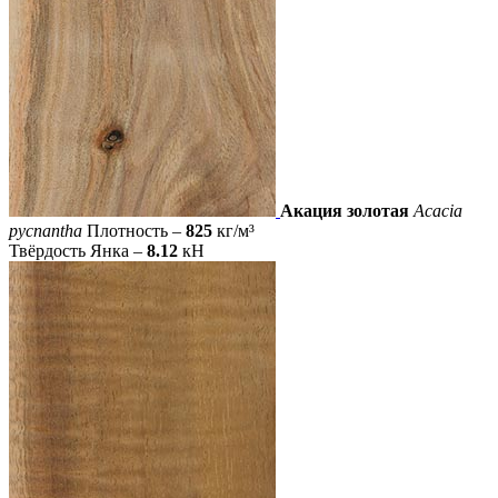
Акация золотая
Acacia
pycnantha
Плотность –
825
кг/м³
Твёрдость Янка –
8.12
кН