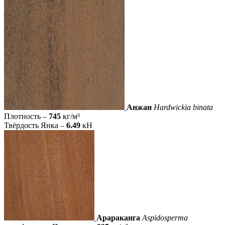
Анжан
Hardwickia binata
Плотность –
745
кг/м³
Твёрдость Янка –
6.49
кН
Арараканга
Aspidosperma