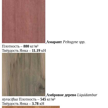
Амарант
Peltogyne spp.
Плотность –
880
кг/м³
Твёрдость Янка –
11.19
кН
Амбровое дерево
Liquidambar
styraciflua
Плотность –
545
кг/м³
Твёрдость Янка –
3.78
кН