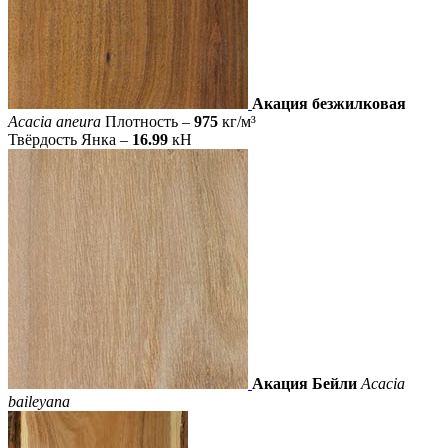
Акация безжилковая
Acacia aneura
Плотность –
975
кг/м³
Твёрдость Янка –
16.99
кН
Акация Бейли
Acacia
baileyana