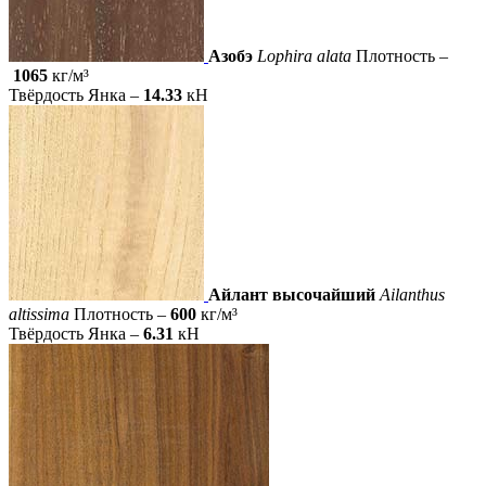
Азобэ
Lophira alata
Плотность –
1065
кг/м³
Твёрдость Янка –
14.33
кН
Айлант высочайший
Ailanthus
altissima
Плотность –
600
кг/м³
Твёрдость Янка –
6.31
кН