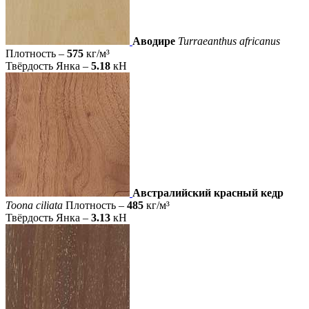
Аводире
Turraeanthus africanus
Плотность –
575
кг/м³
Твёрдость Янка –
5.18
кН
Австралийский красный кедр
Toona ciliata
Плотность –
485
кг/м³
Твёрдость Янка –
3.13
кН