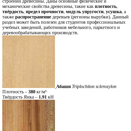
строении древесины. Даны основные физические и
механические свойства древесины, такие как
плотность
,
твёрдость
,
предел прочности
,
модуль упругости
,
усушка
, а
также
распространение
деревьев (регионы вырубки). Данный
раздел может быть полезен для студентов профессиональных
учебных заведений, работников мебельного, паркетного и
дерево
­обрабатывающих производств.
Абаши
Triplochiton scleroxylon
Плотность –
380
кг/м³
Твёрдость Янка –
1.91
кН