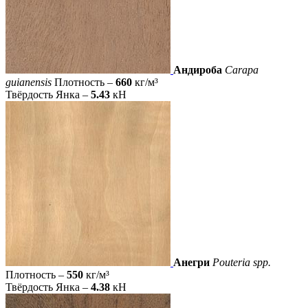
Андироба
Carapa
guianensis
Плотность –
660
кг/м³
Твёрдость Янка –
5.43
кН
Анегри
Pouteria spp.
Плотность –
550
кг/м³
Твёрдость Янка –
4.38
кН