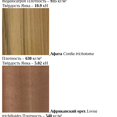
megalocarpon
Плотность –
935
кг/м³
Твёрдость Янка –
10.9
кН
Афата
Cordia trichotoma
Плотность –
630
кг/м³
Твёрдость Янка –
5.02
кН
Африканский орех
Lovoa
trichilioides
Плотность –
540
кг/м³