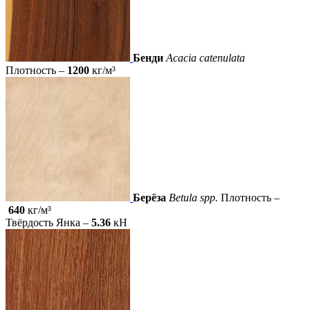
Бенди
Acacia catenulata
Плотность –
1200
кг/м³
Берёза
Betula spp.
Плотность –
640
кг/м³
Твёрдость Янка –
5.36
кН