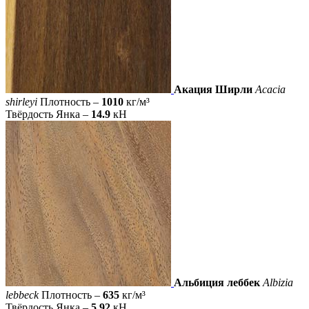
Акация Ширли
Acacia
shirleyi
Плотность –
1010
кг/м³
Твёрдость Янка –
14.9
кН
Альбиция леббек
Albizia
lebbeck
Плотность –
635
кг/м³
Твёрдость Янка –
5.92
кН