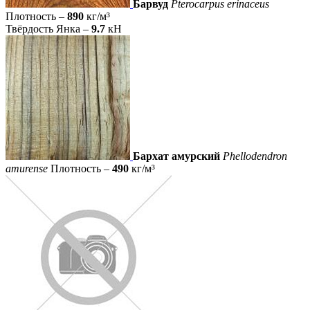
Барвуд
Pterocarpus erinaceus
Плотность –
890
кг/м³
Твёрдость Янка –
9.7
кН
Бархат амурский
Phellodendron
amurense
Плотность –
490
кг/м³