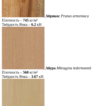
Абрикос
Prunus armeniaca
Плотность –
745
кг/м³
Твёрдость Янка –
6.2
кН
Абура
Mitragyna ledermannii
Плотность –
560
кг/м³
Твёрдость Янка –
3.67
кН