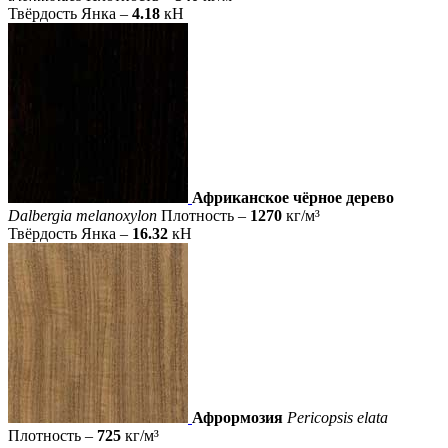
Твёрдость Янка –
4.18
кН
Африканское чёрное дерево
Dalbergia melanoxylon
Плотность –
1270
кг/м³
Твёрдость Янка –
16.32
кН
Афрормозия
Pericopsis elata
Плотность –
725
кг/м³