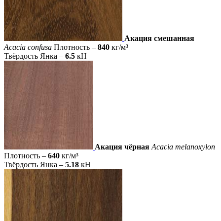
Акация смешанная
Acacia confusa
Плотность –
840
кг/м³
Твёрдость Янка –
6.5
кН
Акация чёрная
Acacia melanoxylon
Плотность –
640
кг/м³
Твёрдость Янка –
5.18
кН