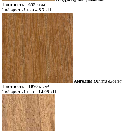
Плотность –
655
кг/м³
Твёрдость Янка –
5.7
кН
Ангелим
Dinizia excelsa
Плотность –
1070
кг/м³
Твёрдость Янка –
14.05
кН