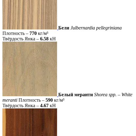
Бели
Julbernardia pellegriniana
Плотность –
770
кг/м³
Твёрдость Янка –
6.58
кН
Белый меранти
Shorea spp. – White
meranti
Плотность –
590
кг/м³
Твёрдость Янка –
4.67
кН