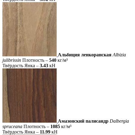
Альбиция ленкоранская
Albizia
julibrissin
Плотность –
540
кг/м³
Твёрдость Янка –
3.43
кН
Амазонский палисандр
Dalbergia
spruceana
Плотность –
1085
кг/м³
Твёрдость Янка –
11.99
кН