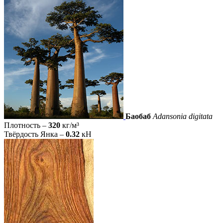
Баобаб
Adansonia digitata
Плотность –
320
кг/м³
Твёрдость Янка –
0.32
кН