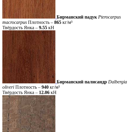
Бирманский падук
Pterocarpus
macrocarpus
Плотность –
865
кг/м³
Твёрдость Янка –
9.55
кН
Бирманский палисандр
Dalbergia
oliveri
Плотность –
940
кг/м³
Твёрдость Янка –
12.06
кН