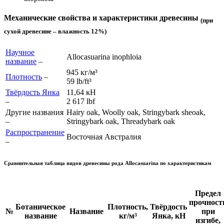
Механические свойства и характеристики древесины
(при
сухой древесине – влажность 12%)
Научное
Allocasuarina inophloia
название
–
945 кг/м³
Плотность
–
59 lb/ft³
Твёрдость Янка
11,64 кН
–
2 617 lb
f
Другие названия
Hairy oak, Woolly oak, Stringybark sheoak,
–
Stringybark oak, Threadybark oak
Распространение
Восточная Австралия
–
Сравнительная таблица видов древесины рода
Allocasuarina
по характеристикам
Предел
прочност
Ботаническое
Плотность,
Твёрдость
№
Название
при
название
кг/м³
Янка, кН
изгибе,