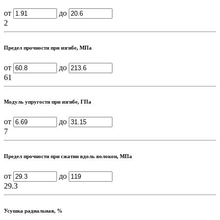
от
до
2
Предел прочности при изгибе, МПа
от
до
61
Модуль упругости при изгибе, ГПа
от
до
7
Предел прочности при сжатии вдоль волокон, МПа
от
до
29.3
Усушка радиальная, %