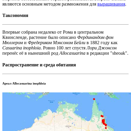
являются основным методом размножения для
выращивания
.
Таксономия
Впервые собрана недалеко от Рома в центральном
Квинсленде, растение было описано
Фердинандом фон
Мюллером
и
Фредериком Мэнсоном Бейли
в 1882 году как
Casuarina inophloia
. Ровно 100 лет спустя
Лори Джонсон
перенёс её в нынешний род
Allocasuarina
в редакции "sheoak".
Распространение и среда обитания
Ареал Allocasuarina inophloia