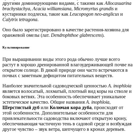
другими доминирующими видами, с такими как
Allocasuarina
brachystachya
,
Acacia williamsiana
,
Micromyrtus grandis
и
кустарники подлеска, такие как
Leucopogon neo-anglicus
и
Calytrix tetragona
.
Оно было зарегистрировано в качестве растения-хозяина для
оранжевой омелы
(лат.
Dendrophthoe glabrescens
).
Культивирование
При выращивании виды этого рода обычно лучше всего
растут в хорошо дренированной влагоудерживающей почве на
открытом солнце. В дикой природе они часто встречаются в
почвах с заметным дефицитом питательных веществ.
Наиболее значительной садоводческой ценностью
A. inophloia
является волосатый, лохматый, плотный вид коры на стволе и
боковых ветвях. Эта особенность обеспечивает уникальное
эстетическое качество. Общие названия
A. inophloia
,
Шерстистый дуб
или
Колючая кора дуба
, происходят от
этой особенности. Дополнительные особенности для
привлекательности садоводства включают открытую крону,
обеспечивающая частичную тень в садовой среде и возбуждая
другое чувство – звук ветра, шепчущего в кронах деревьев.