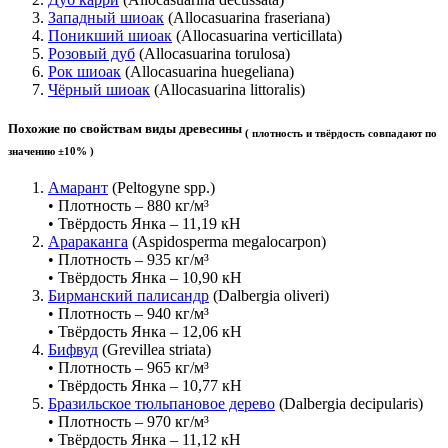
Западный шиоак
(Allocasuarina fraseriana)
Поникший шиоак
(Allocasuarina verticillata)
Розовый дуб
(Allocasuarina torulosa)
Рок шиоак
(Allocasuarina huegeliana)
Чёрный шиоак
(Allocasuarina littoralis)
Похожие по свойствам виды древесины
( плотность и твёрдость совпадают по
значению ±10% )
Амарант
(Peltogyne spp.)
• Плотность – 880 кг/м³
• Твёрдость Янка – 11,19 кН
Арараканга
(Aspidosperma megalocarpon)
• Плотность – 935 кг/м³
• Твёрдость Янка – 10,90 кН
Бирманский палисандр
(Dalbergia oliveri)
• Плотность – 940 кг/м³
• Твёрдость Янка – 12,06 кН
Бифвуд
(Grevillea striata)
• Плотность – 965 кг/м³
• Твёрдость Янка – 10,77 кН
Бразильское тюльпановое дерево
(Dalbergia decipularis)
• Плотность – 970 кг/м³
• Твёрдость Янка – 11,12 кН