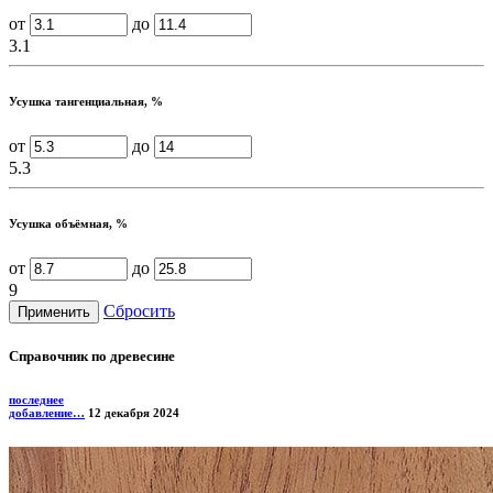
от
до
3.1
Усушка тангенциальная, %
от
до
5.3
Усушка объёмная, %
от
до
9
Сбросить
Справочник по древесине
последнее
добавление…
12 декабря 2024