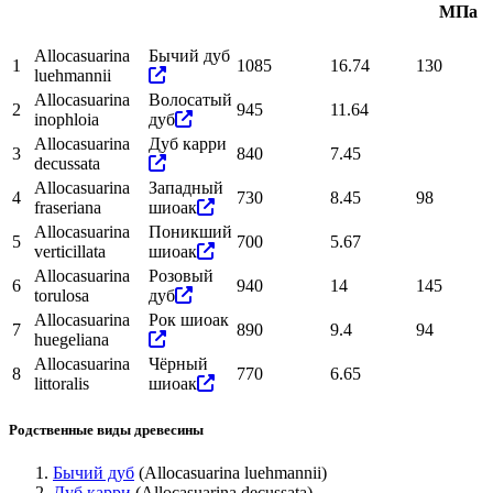
МПа
Allocasuarina
Бычий дуб
1
1085
16.74
130
luehmannii
Allocasuarina
Волосатый
2
945
11.64
inophloia
дуб
Allocasuarina
Дуб карри
3
840
7.45
decussata
Allocasuarina
Западный
4
730
8.45
98
fraseriana
шиоак
Allocasuarina
Поникший
5
700
5.67
verticillata
шиоак
Allocasuarina
Розовый
6
940
14
145
torulosa
дуб
Allocasuarina
Рок шиоак
7
890
9.4
94
huegeliana
Allocasuarina
Чёрный
8
770
6.65
littoralis
шиоак
Родственные виды древесины
Бычий дуб
(Allocasuarina luehmannii)
Дуб карри
(Allocasuarina decussata)