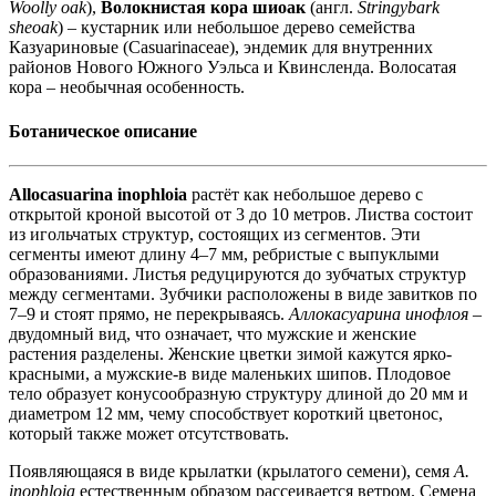
Woolly oak
),
Волокнистая кора шиоак
(англ.
Stringybark
sheoak
) – кустарник или небольшое дерево семейства
Казуариновые (Casuarinaceae), эндемик для внутренних
районов Нового Южного Уэльса и Квинсленда. Волосатая
кора – необычная особенность.
Ботаническое описание
Allocasuarina inophloia
растёт как небольшое дерево с
открытой кроной высотой от 3 до 10 метров. Листва состоит
из игольчатых структур, состоящих из сегментов. Эти
сегменты имеют длину 4–7 мм, ребристые с выпуклыми
образованиями. Листья редуцируются до зубчатых структур
между сегментами. Зубчики расположены в виде завитков по
7–9 и стоят прямо, не перекрываясь.
Аллокасуарина инофлоя
–
двудомный вид, что означает, что мужские и женские
растения разделены. Женские цветки зимой кажутся ярко-
красными, а мужские-в виде маленьких шипов. Плодовое
тело образует конусообразную структуру длиной до 20 мм и
диаметром 12 мм, чему способствует короткий цветонос,
который также может отсутствовать.
Появляющаяся в виде крылатки (крылатого семени), семя
A.
inophloia
естественным образом рассеивается ветром. Семена