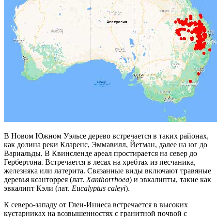
В Новом Южном Уэльсе дерево встречается в таких районах,
как долина реки Кларенс, Эммавилл, Йетман, далее на юг до
Вариальды. В Квинсленде ареал простирается на север до
Гербертона. Встречается в лесах на хребтах из песчаника,
железняка или латерита. Связанные виды включают травяные
деревья
ксанторрея
(лат.
Xanthorrhoea
) и эвкалипты, такие как
эвкалипт Кэли
(лат.
Eucalyptus caleyi
).
К северо-западу от Глен-Иннеса встречается в высоких
кустарниках на возвышенностях с гранитной почвой с