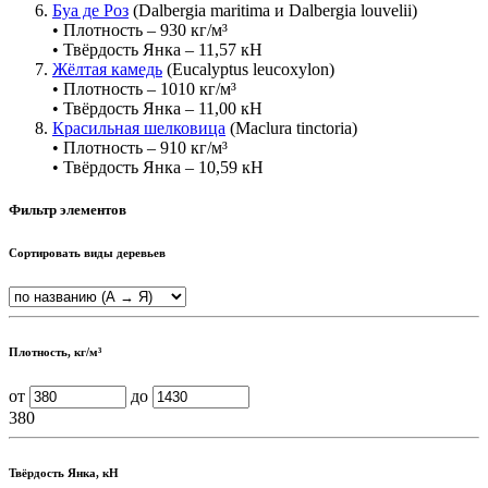
Буа де Роз
(Dalbergia maritima и Dalbergia louvelii)
• Плотность – 930 кг/м³
• Твёрдость Янка – 11,57 кН
Жёлтая камедь
(Eucalyptus leucoxylon)
• Плотность – 1010 кг/м³
• Твёрдость Янка – 11,00 кН
Красильная шелковица
(Maclura tinctoria)
• Плотность – 910 кг/м³
• Твёрдость Янка – 10,59 кН
Фильтр элементов
Сортировать виды деревьев
Плотность, кг/м³
от
до
380
Твёрдость Янка, кН