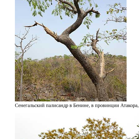
Сенегальский палисандр в Бенине, в провинции Атакора,