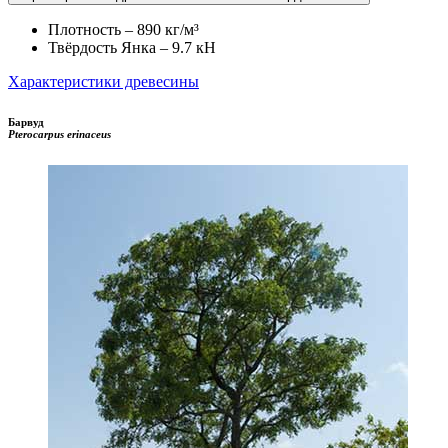
Плотность – 890 кг/м³
Твёрдость Янка – 9.7 кН
Характеристики древесины
Барвуд
Pterocarpus erinaceus