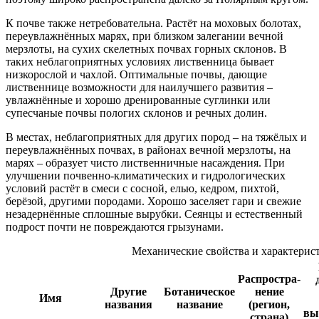
К почве также нетребовательна. Растёт на моховых болотах,
переувлажнённых марях, при близком залегании вечной
мерзлоты, на сухих скелетных почвах горных склонов. В
таких неблагоприятных условиях лиственница бывает
низкорослой и чахлой. Оптимальные почвы, дающие
лиственнице возможности для наилучшего развития –
увлажнённые и хорошо дренированные суглинки или
супесчаные почвы пологих склонов и речных долин.
В местах, неблагоприятных для других пород – на тяжёлых и
переувлажнённых почвах, в районах вечной мерзлоты, на
марях – образует чисто лиственничные насаждения. При
улучшении почвенно-климатических и гидрологических
условий растёт в смеси с сосной, елью, кедром, пихтой,
берёзой, другими породами. Хорошо заселяет гари и свежие
незадернённые сплошные вырубки. Сеянцы и естественный
подрост почти не повреждаются грызунами.
Механические свойства и характерис
Распростра
­­
Другие
Ботаническое
нение
Имя
названия
название
(регион,
вы
страна)