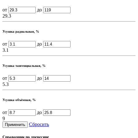
от
до
29.3
Усушка радиальная, %
от
до
3.1
Усушка тангенциальная, %
от
до
5.3
Усушка объёмная, %
от
до
9
Сбросить
Справочник по древесине