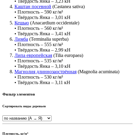
• Твёрдость Янка – 3,23 кН
Каштан посевной
(Castanea sativa)
• Плотность – 590 кг/м³
• Твёрдость Янка – 3,01 кН
Кешью
(Anacardium occidentale)
• Плотность – 560 кг/м³
• Твёрдость Янка – 3,41 кН
Лимба
(Terminalia superba)
• Плотность – 555 кг/м³
• Твёрдость Янка – 2,99 кН
Липа европейская
(Tilia europaea)
• Плотность – 535 кг/м³
• Твёрдость Янка – 3,10 кН
Магнолия длиннозаострённая
(Magnolia acuminata)
• Плотность – 530 кг/м³
• Твёрдость Янка – 3,11 кН
Фильтр элементов
Сортировать виды деревьев
Плотность, кг/м³