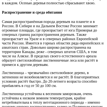
в каждом. Осенью деревья полностью сбрасывают хвою.
Распространение и среда обитания
Самая распространённая порода деревьев на планете и в
России. В Сибири и на Дальнем Востоке России занимает
огромные площади, где произрастает от юга Приморья до
северных границ распространения деревьев. Также
произрастает на Урале и в северных районах Европейской
части России. Имеется в горных областях ряда европейских и
азиатских стран. Довольно широко распространена на
территории Канады, реже - северных штатов США, в том
числе на Аляске. В пределах своего естественного ареала
образует светлохвойные лиственничные леса или растёт в
примеси к другим деревьям.
Лиственница – чрезвычайно светолюбивое дерево, в
затенении не возобновляется и не растёт. В благоприятных
условиях растёт быстро. До 20-летнего возраста способно
прибавлять в год от 50 до 100 см.
Лиственница устойчива к весенним заморозкам, очень
устойчива к низким зимним температурам, крайне
нетребовательна к теплу вегетационного периода – именно
поэтому широко распространена далеко за Полярным кругом.