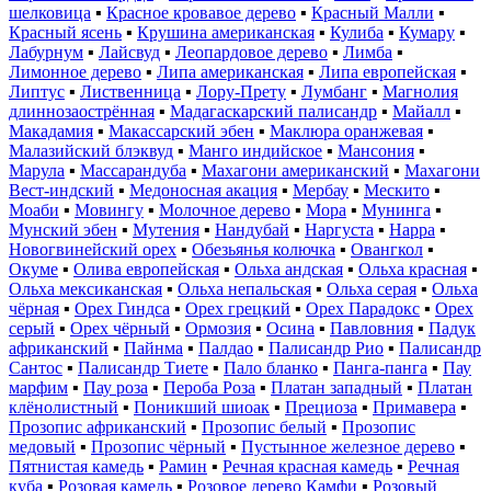
шелковица
▪
Красное кровавое дерево
▪
Красный Малли
▪
Красный ясень
▪
Крушина американская
▪
Кулиба
▪
Кумару
▪
Лабурнум
▪
Лайсвуд
▪
Леопардовое дерево
▪
Лимба
▪
Лимонное дерево
▪
Липа американская
▪
Липа европейская
▪
Липтус
▪
Лиственница
▪
Лору-Прету
▪
Лумбанг
▪
Магнолия
длиннозаострённая
▪
Мадагаскарский палисандр
▪
Майалл
▪
Макадамия
▪
Макассарский эбен
▪
Маклюра оранжевая
▪
Малазийский блэквуд
▪
Манго индийское
▪
Мансония
▪
Марула
▪
Массарандуба
▪
Махагони американский
▪
Махагони
Вест-индский
▪
Медоносная акация
▪
Мербау
▪
Мескито
▪
Моаби
▪
Мовингу
▪
Молочное дерево
▪
Мора
▪
Мунинга
▪
Мунский эбен
▪
Мутения
▪
Нандубай
▪
Наргуста
▪
Нарра
▪
Новогвинейский орех
▪
Обезьянья колючка
▪
Овангкол
▪
Окуме
▪
Олива европейская
▪
Ольха андская
▪
Ольха красная
▪
Ольха мексиканская
▪
Ольха непальская
▪
Ольха серая
▪
Ольха
чёрная
▪
Орех Гиндса
▪
Орех грецкий
▪
Орех Парадокс
▪
Орех
серый
▪
Орех чёрный
▪
Ормозия
▪
Осина
▪
Павловния
▪
Падук
африканский
▪
Пайнма
▪
Палдао
▪
Палисандр Рио
▪
Палисандр
Сантос
▪
Палисандр Тиете
▪
Пало бланко
▪
Панга-панга
▪
Пау
марфим
▪
Пау роза
▪
Пероба Роза
▪
Платан западный
▪
Платан
клёнолистный
▪
Поникший шиоак
▪
Прециоза
▪
Примавера
▪
Прозопис африканский
▪
Прозопис белый
▪
Прозопис
медовый
▪
Прозопис чёрный
▪
Пустынное железное дерево
▪
Пятнистая камедь
▪
Рамин
▪
Речная красная камедь
▪
Речная
куба
▪
Розовая камедь
▪
Розовое дерево Камфи
▪
Розовый