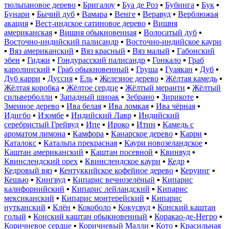
тюльпановое дерево
▪
Бригалоу
▪
Буа де Роз
▪
Бубинга
▪
Бук
▪
Бунари
▪
Бычий дуб
▪
Вамара
▪
Венге
▪
Веравуд
▪
Верблюжья
акация
▪
Вест-индское сатиновое дерево
▪
Вишня
американская
▪
Вишня обыкновенная
▪
Волосатый дуб
▪
Восточно-индийский палисандр
▪
Восточно-индийское каури
▪
Вяз американский
▪
Вяз красный
▪
Вяз малый
▪
Габонский
эбен
▪
Гиджи
▪
Гондурасский палисандр
▪
Гонкало
▪
Граб
каролинский
▪
Граб обыкновенный
▪
Груша
▪
Гуаякан
▪
Дуб
▪
Дуб карри
▪
Дуссия
▪
Ель
▪
Железное дерево
▪
Жёлтая камедь
▪
Жёлтая коробка
▪
Жёлтое сердце
▪
Жёлтый меранти
▪
Жёлтый
сильверболли
▪
Западный шиоак
▪
Зебрано
▪
Зирикоте
▪
Змеиное дерево
▪
Ива белая
▪
Ива ломкая
▪
Ива чёрная
▪
Идигбо
▪
Изомбе
▪
Индийский Лавр
▪
Индийский
серебристый Грейвуд
▪
Ипе
▪
Ироко
▪
Итин
▪
Камедь с
ароматом лимона
▪
Камфора
▪
Канарское дерево
▪
Карри
▪
Каталокс
▪
Катальпа прекрасная
▪
Каури новозеландское
▪
Каштан американский
▪
Каштан посевной
▪
Квинвуд
▪
Квинслендский орех
▪
Квинслендское каури
▪
Кедр
▪
Кедровый вяз
▪
Кентуккийское кофейное дерево
▪
Керуинг
▪
Кешью
▪
Кингвуд
▪
Кипарис вечнозелёный
▪
Кипарис
калифорнийский
▪
Кипарис лейландский
▪
Кипарис
мексиканский
▪
Кипарис монтерейский
▪
Кипарис
нутканский
▪
Клён
▪
Кокоболо
▪
Кокусвуд
▪
Конский каштан
голый
▪
Конский каштан обыкновенный
▪
Коракао-де-Негро
▪
Коричневое сердце
▪
Коричневый Малли
▪
Кото
▪
Красильная