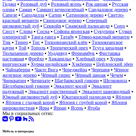
Гиджи
▪
Розовый дуб
▪
Розовый ясень
▪
Рок шиоак
▪
Русская
олива
▪
Саман
▪
Самшит вечнозелёный
▪
Сандаловое дерево
▪
Сапеле
▪
Саподилла
▪
Сатин
▪
Сатиновое дерево
▪
Светло-
красный меранти
▪
Свинцовое дерево
▪
Северный
шелковистый дуб
▪
Секвойя
▪
Сиамский палисандр
▪
Сипо
▪
Сиссу
▪
Слива
▪
Сосна
▪
Софора японская
▪
Сукупира
▪
Сумах
оленерогий
▪
Танга-танга
▪
Татабу
▪
Тёмно-красный меранти
▪
Тик
▪
Тинео
▪
Тис
▪
Тихоокеанский клён
▪
Тихоокеанское
каури
▪
Той
▪
Тополь
▪
Тропический орех
▪
Тсуга западная
▪
Тюльпанное дерево
▪
Уоддивуд
▪
Фернамбук
▪
Фисташка
настоящая
▪
Фрейхо
▪
Хикарильо
▪
Хлебный орех
▪
Хурма
виргинская
▪
Хурма индийская
▪
Хэкберри
▪
Цейлонский эбен
▪
Чайнаберри
▪
Чакте Вига
▪
Череджейра
▪
Черешня
▪
Чёрное
железное дерево
▪
Чёрный сирис
▪
Чёрный шиоак
▪
Чечем
▪
Чинквапин
▪
Чичипате
▪
Шагбаркский гикори
▪
Шелковица
▪
Шеллбаркский гикори
▪
Эвкалипт косой
▪
Эвкалипт
радужный
▪
Эвкалипт царственный
▪
Эвкалипт шаровидный
▪
Южный шелковистый дуб
▪
Юкатанский палисандр
▪
Яблоня
▪
Яблоня с гладкой корой
▪
Яблоня с грубой корой
▪
Яблоня
широколистная
▪
Ярра
▪
Ярран
▪
Ясень
▪
Ятоба
Мы в социальных сетях:
Мебель и интерьеры