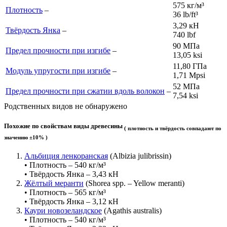
575 кг/м³
Плотность
–
36 lb/ft³
3,29 кН
Твёрдость Янка
–
740 lb
f
90 МПа
Предел прочности при изгибе
–
13,05 ksi
11,80 ГПа
Модуль упругости при изгибе
–
1,71 Mpsi
52 МПа
Предел прочности при сжатии вдоль волокон
–
7,54 ksi
Родственных видов не обнаружено
Похожие по свойствам виды древесины
( плотность и твёрдость совпадают по
значению ±10% )
Альбиция ленкоранская
(Albizia julibrissin)
• Плотность – 540 кг/м³
• Твёрдость Янка – 3,43 кН
Жёлтый меранти
(Shorea spp. – Yellow meranti)
• Плотность – 565 кг/м³
• Твёрдость Янка – 3,12 кН
Каури новозеландское
(Agathis australis)
• Плотность – 540 кг/м³