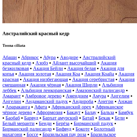
Австралийский красный кедр
Toona ciliata
Абаши
▪
Абрикос
▪
Абура
▪
Аводире
▪
Австралийский
красный кедр
▪
Азобэ
▪
Айлант высочайший
▪
Акация
безжилковая
▪
Акация Бейли
▪
Акация белая
▪
Акация для
копья
▪
Акация золотая
▪
Акация Коа
▪
Акация Коайа
▪
Акация
красная
▪
Акация низбегающая
▪
Акация серебристая
▪
Акация
смешанная
▪
Акация чёрная
▪
Акация Ширли
▪
Альбиция
леббек
▪
Альбиция ленкоранская
▪
Амазонский палисандр
▪
Амарант
▪
Амбровое дерево
▪
Амендоим
▪
Амура
▪
Ангелим
▪
Ангелин
▪
Андаманский падук
▪
Андироба
▪
Анегри
▪
Анжан
▪
Арараканга
▪
Афата
▪
Африканский орех
▪
Африканское
чёрное дерево
▪
Афрормозия
▪
Бакаут
▪
Балау
▪
Бальза
▪
Бамбук
▪
Баобаб
▪
Барвуд
▪
Бархат амурский
▪
Батай
▪
Бекак
▪
Бели
▪
Белый меранти
▪
Бенди
▪
Берёза
▪
Бирманский падук
▪
Бирманский палисандр
▪
Бифвуд
▪
Бокоте
▪
Болотный
махагони
▪
Боссе
▪
Бразильская пау роза
▪
Бразильское