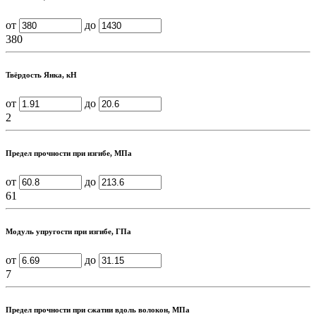
от
до
380
Твёрдость Янка, кН
от
до
2
Предел прочности при изгибе, МПа
от
до
61
Модуль упругости при изгибе, ГПа
от
до
7
Предел прочности при сжатии вдоль волокон, МПа