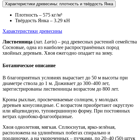
Характеристики древесины: плотность и твёрдость Янка
Плотность – 575 кг/м³
Твёрдость Янка – 3.29 кН
Характеристики древесины
Лиственница
(лат.
Larix
) – род древесных растений семейства
Сосновые, одна из наиболее распространённых пород
хвойных деревьев. Хвоя ежегодно опадает на зиму.
Ботаническое описание
В благоприятных условиях вырастает до 50 м высоты при
диаметре ствола до 1 м. Доживает до 300–400 лет,
зарегистрированы лиственницы возрастом до 800 лет.
Кроны рыхлые, просвечиваемые солнцем, у молодых
деревьев конусовидные. С возрастом приобретают округлую
или яйцевидную, туповершинную форму. При постоянных
ветрах однобоко-флагообразные.
Хвоя однолетняя, мягкая. Сплюснутая, ярко-зелёная,
расположена на удлинённых побегах спирально и
поодиночке, а на укороченных – пучками, по 20–40 (50) штук