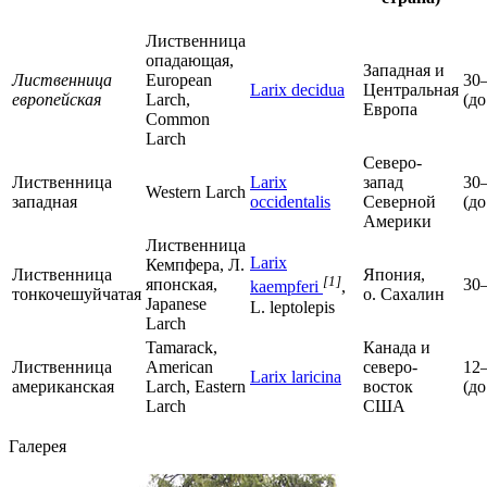
Лиственница
опадающая,
Западная и
Лиственница
European
30
Larix decidua
Центральная
европейская
Larch,
(до
Европа
Common
Larch
Северо-
Лиственница
Larix
запад
30
Western Larch
западная
occidentalis
Северной
(до
Америки
Лиственница
Larix
Кемпфера, Л.
Лиственница
Япония,
[1]
японская,
30
kaempferi
,
тонкочешуйчатая
о. Сахалин
Japanese
L. leptolepis
Larch
Tamarack,
Канада и
Лиственница
American
северо-
12
Larix laricina
американская
Larch, Eastern
восток
(до
Larch
США
Галерея