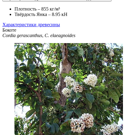
Плотность – 855 кг/м³
Твёрдость Янка – 8.95 кН
Характеристики древесины
Бокоте
Cordia gerascanthus
,
C. elaeagnoides