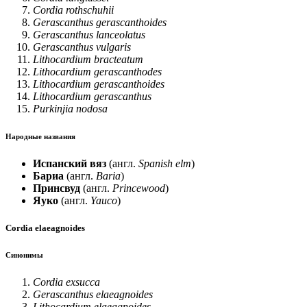
Cordia rothschuhii
Gerascanthus gerascanthoides
Gerascanthus lanceolatus
Gerascanthus vulgaris
Lithocardium bracteatum
Lithocardium gerascanthodes
Lithocardium gerascanthoides
Lithocardium gerascanthus
Purkinjia nodosa
Народные названия
Испанский вяз
(англ.
Spanish elm
)
Бариа
(англ.
Baria
)
Принсвуд
(англ.
Princewood
)
Яуко
(англ.
Yauco
)
Cordia elaeagnoides
Синонимы
Cordia exsucca
Gerascanthus elaeagnoides
Lithocardium elaeagnoides