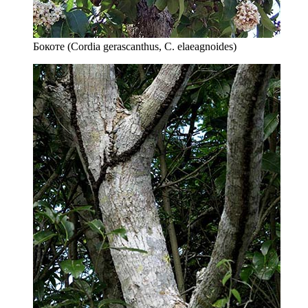
Бокоте (Cordia gerascanthus, C. elaeagnoides)