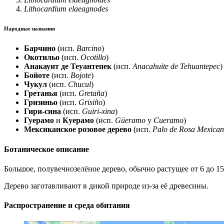
Lithocardium elaeagnodes
Народные названия
Барчино
(исп.
Barcino
)
Окотильо
(исп.
Ocotillo
)
Анакауит де Теуантепек
(исп.
Anacahuite de Tehuantepec
)
Бойоте
(исп.
Bojote
)
Чукул
(исп.
Chucul
)
Гретанья
(исп.
Gretaña
)
Гризиньо
(исп.
Grisiño
)
Гири-сина
(исп.
Guiri-xina
)
Гуерамо
и
Куерамо
(исп.
Güeramo
y
Cueramo
)
Мексиканское розовое дерево
(исп.
Palo de Rosa Mexica
Ботаническое описание
Большое, полувечнозелёное дерево, обычно растущее от 6 до 15
Дерево заготавливают в дикой природе из-за её древесины.
Распространение и среда обитания