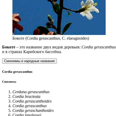
Бокоте (Cordia gerascanthus, C. elaeagnoides)
Бокоте
– это название двух видов деревьев:
Cordia gerascanthus
и в странах Карибского бассейна.
Синонимы и народные названия
Cordia gerascanthus
Синонимы
Cerdana gerascanthus
Cordia bracteata
Cordia gerascanthoides
Cordia gerascanthus
Cordia geraschanthoides
Cordia langlassei