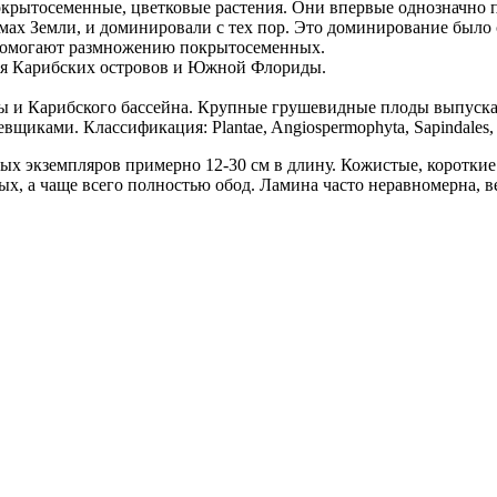
крытосеменные, цветковые растения. Они впервые однозначно п
мах Земли, и доминировали с тех пор. Это доминирование было
и помогают размножению покрытосеменных.
для Карибских островов и Южной Флориды.
 и Карибского бассейна. Крупные грушевидные плоды выпуска
щиками. Классификация: Plantae, Angiospermophyta, Sapindales, 
ых экземпляров примерно 12-30 см в длину. Кожистые, короткие
ных, а чаще всего полностью обод. Ламина часто неравномерна, 