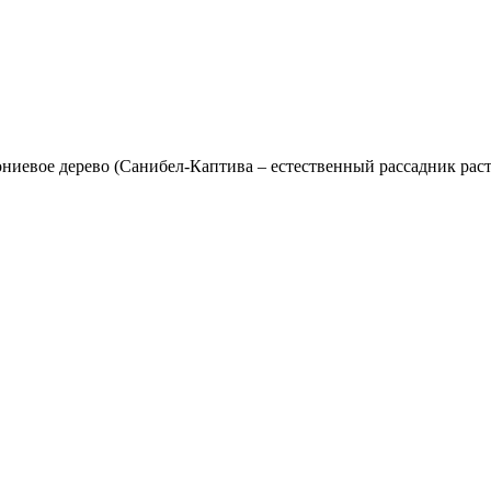
агониевое дерево (Санибел-Каптива – естественный рассадник ра