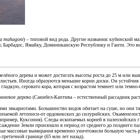
ia mahagoni
) – типовой вид рода. Другие названия: кубинский 
у, Барбадос, Ямайку, Доминиканскую Республику и Гаити. Это ви
елёного дерева и может достигать высоты роста до 25 м или выш
истьев. Иногда образуются меньшие корни доски. Он устойчив 
ладкую, серовато кора, которая с возрастом темнеет или темно-
агониевое дерево (Санибел-Каптива – естественный рассадник ра
и эвкариотами. Большинство видов обитает на суше, но они т
копаемой летописи-от ордовикских до силурийских. Окаменелост
апример, Куксония). Следы ископаемых корней в палеозойских г
асаждение Земли произошло в период от среднего до позднего п
ные массовые вымирания временно уничтожили большую часть ра
-третичной границе (65 млн лет назад).