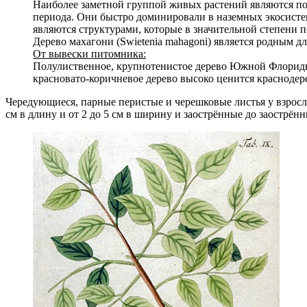
Наиболее заметной группой живых растений являются по
периода. Они быстро доминировали в наземных экосисте
являются структурами, которые в значительной степен
Дерево махагони (Swietenia mahagoni) является родным 
От вывески питомника:
Полулиственное, крупнотенистое дерево Южной Флориды
красновато-коричневое дерево высоко ценится краснодерев
Чередующиеся, парные перистые и черешковые листья у взросл
см в длину и от 2 до 5 см в ширину и заострённые до заострён