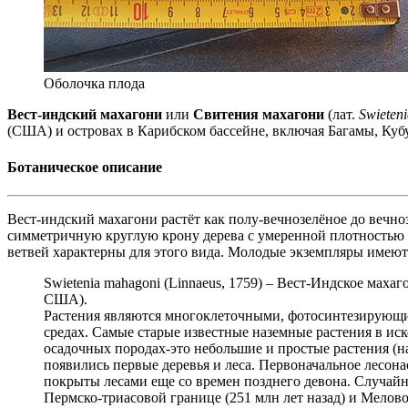
Оболочка плода
Вест-индский махагони
или
Свитения махагони
(лат.
Swieten
(США) и островах в Карибском бассейне, включая Багамы, Куб
Ботаническое описание
Вест-индский махагони растёт как полу-вечнозелёное до вечноз
симметричную круглую крону дерева с умеренной плотностью л
ветвей характерны для этого вида. Молодые экземпляры имеют г
Swietenia mahagoni (Linnaeus, 1759) – Вест-Индское мах
США).
Растения являются многоклеточными, фотосинтезирующим
средах. Самые старые известные наземные растения в ис
осадочных породах-это небольшие и простые растения (н
появились первые деревья и леса. Первоначальное лесон
покрыты лесами еще со времен позднего девона. Случай
Пермско-триасовой границе (251 млн лет назад) и Мелово