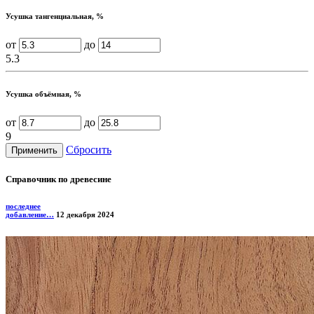
Усушка тангенциальная, %
от
до
5.3
Усушка объёмная, %
от
до
9
Сбросить
Справочник по древесине
последнее
добавление…
12 декабря 2024