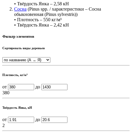
• Твёрдость Янка – 2,58 кН
Сосна
(Pinus spp. / характеристики – Сосна
обыкновенная (Pinus sylvestris))
• Плотность – 550 кг/м³
• Твёрдость Янка – 2,42 кН
Фильтр элементов
Сортировать виды деревьев
Плотность, кг/м³
от
до
380
Твёрдость Янка, кН
от
до
2