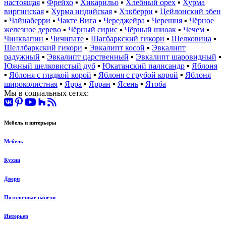
настоящая
▪
Фрейхо
▪
Хикарильо
▪
Хлебный орех
▪
Хурма
виргинская
▪
Хурма индийская
▪
Хэкберри
▪
Цейлонский эбен
▪
Чайнаберри
▪
Чакте Вига
▪
Череджейра
▪
Черешня
▪
Чёрное
железное дерево
▪
Чёрный сирис
▪
Чёрный шиоак
▪
Чечем
▪
Чинквапин
▪
Чичипате
▪
Шагбаркский гикори
▪
Шелковица
▪
Шеллбаркский гикори
▪
Эвкалипт косой
▪
Эвкалипт
радужный
▪
Эвкалипт царственный
▪
Эвкалипт шаровидный
▪
Южный шелковистый дуб
▪
Юкатанский палисандр
▪
Яблоня
▪
Яблоня с гладкой корой
▪
Яблоня с грубой корой
▪
Яблоня
широколистная
▪
Ярра
▪
Ярран
▪
Ясень
▪
Ятоба
Мы в социальных сетях:
Мебель и интерьеры
Мебель
Кухни
Двери
Потолочные панели
Интерьер