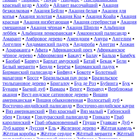
красный кедр
▪
Азобэ
▪
Айлант высочайший
▪
Акация
безжилковая
▪
Акация Бейли
▪
Акация белая
▪
Акация для
копья
▪
Акация золотая
▪
Акация Коа
▪
Акация Коайа
▪
Акация
красная
▪
Акация низбегающая
▪
Акация серебристая
▪
Акация
смешанная
▪
Акация чёрная
▪
Акация Ширли
▪
Альбиция
леббек
▪
Альбиция ленкоранская
▪
Амазонский палисандр
▪
Амарант
▪
Амбровое дерево
▪
Амендоим
▪
Амура
▪
Ангелим
▪
Ангелин
▪
Андаманский падук
▪
Андироба
▪
Анегри
▪
Анжан
▪
Арараканга
▪
Афата
▪
Африканский орех
▪
Африканское
чёрное дерево
▪
Афрормозия
▪
Бакаут
▪
Балау
▪
Бальза
▪
Бамбук
▪
Баобаб
▪
Барвуд
▪
Бархат амурский
▪
Батай
▪
Бекак
▪
Бели
▪
Белый меранти
▪
Бенди
▪
Берёза
▪
Бирманский падук
▪
Бирманский палисандр
▪
Бифвуд
▪
Бокоте
▪
Болотный
махагони
▪
Боссе
▪
Бразильская пау роза
▪
Бразильское
тюльпановое дерево
▪
Бригалоу
▪
Буа де Роз
▪
Бубинга
▪
Бук
▪
Бунари
▪
Бычий дуб
▪
Вамара
▪
Венге
▪
Веравуд
▪
Верблюжья
акация
▪
Вест-индское сатиновое дерево
▪
Вишня
американская
▪
Вишня обыкновенная
▪
Волосатый дуб
▪
Восточно-индийский палисандр
▪
Восточно-индийское каури
▪
Вяз американский
▪
Вяз красный
▪
Вяз малый
▪
Габонский
эбен
▪
Гиджи
▪
Гондурасский палисандр
▪
Гонкало
▪
Граб
каролинский
▪
Граб обыкновенный
▪
Груша
▪
Гуаякан
▪
Дуб
▪
Дуб карри
▪
Дуссия
▪
Ель
▪
Железное дерево
▪
Жёлтая камедь
▪
Жёлтая коробка
▪
Жёлтое сердце
▪
Жёлтый меранти
▪
Жёлтый