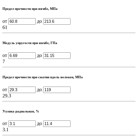
Предел прочности при изгибе, МПа
от
до
61
Модуль упругости при изгибе, ГПа
от
до
7
Предел прочности при сжатии вдоль волокон, МПа
от
до
29.3
Усушка радиальная, %
от
до
3.1