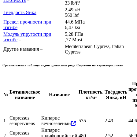
Плотность
–
33 lb/ft³
2,49 кН
Твёрдость Янка
–
560 lb
f
Предел прочности при
44.6 МПа
изгибе
–
6,47 ksi
Модуль упругости при
5,28 ГПа
изгибе
–
,77 Mpsi
Mediterranean Cypress, Italian
Другие названия –
Cypress
Сравнительная таблица видов древесины рода
Cupressus
по характеристикам
П
про
Ботаническое
Плотность,
Твёрдость
№
Название
название
кг/м³
Янка, кН
из
Cupressus
Кипарис
1
535
2.49
44.6
sempervirens
вечнозелёный
Кипарис
Cupressus
2
калифорнийский
480
2.52
56.9