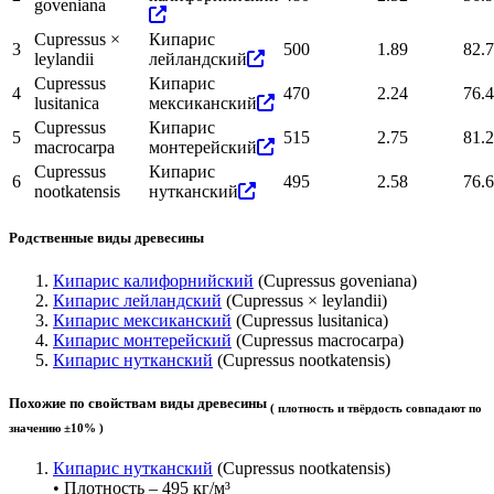
goveniana
Cupressus ×
Кипарис
3
500
1.89
82.7
leylandii
лейландский
Cupressus
Кипарис
4
470
2.24
76.4
lusitanica
мексиканский
Cupressus
Кипарис
5
515
2.75
81.2
macrocarpa
монтерейский
Cupressus
Кипарис
6
495
2.58
76.6
nootkatensis
нутканский
Родственные виды древесины
Кипарис калифорнийский
(Cupressus goveniana)
Кипарис лейландский
(Cupressus × leylandii)
Кипарис мексиканский
(Cupressus lusitanica)
Кипарис монтерейский
(Cupressus macrocarpa)
Кипарис нутканский
(Cupressus nootkatensis)
Похожие по свойствам виды древесины
( плотность и твёрдость совпадают по
значению ±10% )
Кипарис нутканский
(Cupressus nootkatensis)
• Плотность – 495 кг/м³