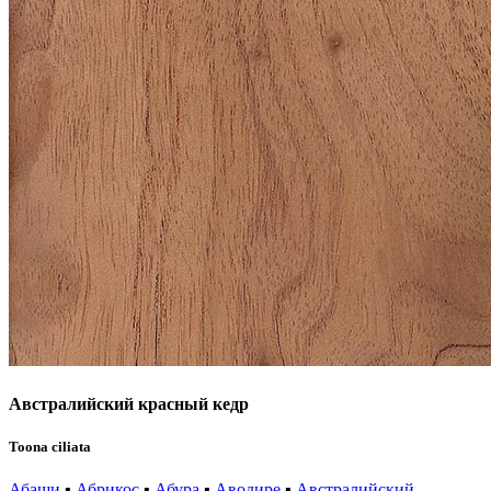
Австралийский красный кедр
Toona ciliata
Абаши
▪
Абрикос
▪
Абура
▪
Аводире
▪
Австралийский