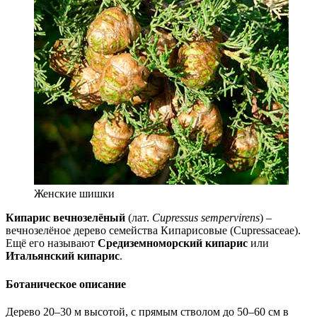
Женские шишки
Кипарис вечнозелёный
(лат.
Cupressus sempervirens
) –
вечнозелёное дерево семейства Кипарисовые (Cupressaceae).
Ещё его называют
Средиземноморс
­кий кипарис
или
Итальянский кипарис
.
Ботаническое описание
Дерево 20–30 м высотой, с прямым стволом до 50–60 см в