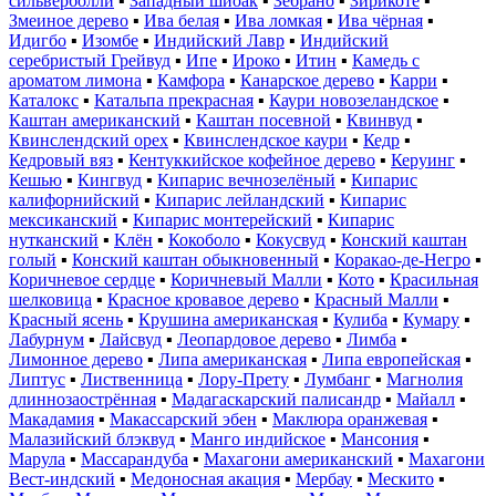
сильверболли
▪
Западный шиоак
▪
Зебрано
▪
Зирикоте
▪
Змеиное дерево
▪
Ива белая
▪
Ива ломкая
▪
Ива чёрная
▪
Идигбо
▪
Изомбе
▪
Индийский Лавр
▪
Индийский
серебристый Грейвуд
▪
Ипе
▪
Ироко
▪
Итин
▪
Камедь с
ароматом лимона
▪
Камфора
▪
Канарское дерево
▪
Карри
▪
Каталокс
▪
Катальпа прекрасная
▪
Каури новозеландское
▪
Каштан американский
▪
Каштан посевной
▪
Квинвуд
▪
Квинслендский орех
▪
Квинслендское каури
▪
Кедр
▪
Кедровый вяз
▪
Кентуккийское кофейное дерево
▪
Керуинг
▪
Кешью
▪
Кингвуд
▪
Кипарис вечнозелёный
▪
Кипарис
калифорнийский
▪
Кипарис лейландский
▪
Кипарис
мексиканский
▪
Кипарис монтерейский
▪
Кипарис
нутканский
▪
Клён
▪
Кокоболо
▪
Кокусвуд
▪
Конский каштан
голый
▪
Конский каштан обыкновенный
▪
Коракао-де-Негро
▪
Коричневое сердце
▪
Коричневый Малли
▪
Кото
▪
Красильная
шелковица
▪
Красное кровавое дерево
▪
Красный Малли
▪
Красный ясень
▪
Крушина американская
▪
Кулиба
▪
Кумару
▪
Лабурнум
▪
Лайсвуд
▪
Леопардовое дерево
▪
Лимба
▪
Лимонное дерево
▪
Липа американская
▪
Липа европейская
▪
Липтус
▪
Лиственница
▪
Лору-Прету
▪
Лумбанг
▪
Магнолия
длиннозаострённая
▪
Мадагаскарский палисандр
▪
Майалл
▪
Макадамия
▪
Макассарский эбен
▪
Маклюра оранжевая
▪
Малазийский блэквуд
▪
Манго индийское
▪
Мансония
▪
Марула
▪
Массарандуба
▪
Махагони американский
▪
Махагони
Вест-индский
▪
Медоносная акация
▪
Мербау
▪
Мескито
▪