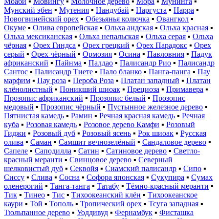
Моаби
▪
Мовингу
▪
Молочное дерево
▪
Мора
▪
Мунинга
▪
Мунский эбен
▪
Мутения
▪
Нандубай
▪
Наргуста
▪
Нарра
▪
Новогвинейский орех
▪
Обезьянья колючка
▪
Овангкол
▪
Окуме
▪
Олива европейская
▪
Ольха андская
▪
Ольха красная
▪
Ольха мексиканская
▪
Ольха непальская
▪
Ольха серая
▪
Ольха
чёрная
▪
Орех Гиндса
▪
Орех грецкий
▪
Орех Парадокс
▪
Орех
серый
▪
Орех чёрный
▪
Ормозия
▪
Осина
▪
Павловния
▪
Падук
африканский
▪
Пайнма
▪
Палдао
▪
Палисандр Рио
▪
Палисандр
Сантос
▪
Палисандр Тиете
▪
Пало бланко
▪
Панга-панга
▪
Пау
марфим
▪
Пау роза
▪
Пероба Роза
▪
Платан западный
▪
Платан
клёнолистный
▪
Поникший шиоак
▪
Прециоза
▪
Примавера
▪
Прозопис африканский
▪
Прозопис белый
▪
Прозопис
медовый
▪
Прозопис чёрный
▪
Пустынное железное дерево
▪
Пятнистая камедь
▪
Рамин
▪
Речная красная камедь
▪
Речная
куба
▪
Розовая камедь
▪
Розовое дерево Камфи
▪
Розовый
Гиджи
▪
Розовый дуб
▪
Розовый ясень
▪
Рок шиоак
▪
Русская
олива
▪
Саман
▪
Самшит вечнозелёный
▪
Сандаловое дерево
▪
Сапеле
▪
Саподилла
▪
Сатин
▪
Сатиновое дерево
▪
Светло-
красный меранти
▪
Свинцовое дерево
▪
Северный
шелковистый дуб
▪
Секвойя
▪
Сиамский палисандр
▪
Сипо
▪
Сиссу
▪
Слива
▪
Сосна
▪
Софора японская
▪
Сукупира
▪
Сумах
оленерогий
▪
Танга-танга
▪
Татабу
▪
Тёмно-красный меранти
▪
Тик
▪
Тинео
▪
Тис
▪
Тихоокеанский клён
▪
Тихоокеанское
каури
▪
Той
▪
Тополь
▪
Тропический орех
▪
Тсуга западная
▪
Тюльпанное дерево
▪
Уоддивуд
▪
Фернамбук
▪
Фисташка