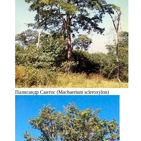
Палисандр Сантос (Machaerium scleroxylon)