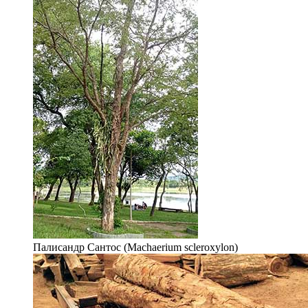
Палисандр Сантос (Machaerium scleroxylon)