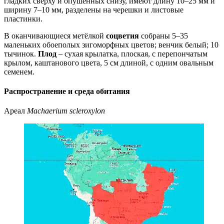
гладких сверху и опушенных снизу, имеют длину 10–25 мм и
ширину 7–10 мм, разделены на черешки и листовые
пластинки.
В оканчивающиеся метёлкой
соцветия
собраны 5–35
маленьких обоеполых зигоморфных цветов; венчик белый; 10
тычинок.
Плод
– сухая крылатка, плоская, с перепончатым
крылом, каштанового цвета, 5 см длиной, с одним овальным
семенем.
Распространение и среда обитания
Ареал
Machaerium scleroxylon