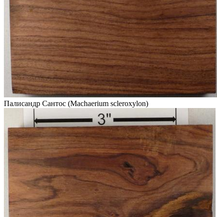
Палисандр Сантос (Machaerium scleroxylon)