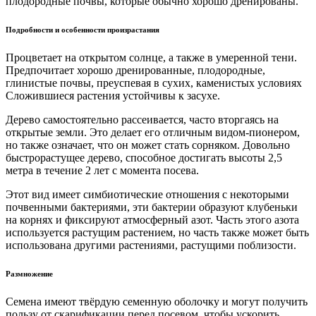
плодородные почвы, которые обычно хорошо дренированы.
Подробности и особенности произрастания
Процветает на открытом солнце, а также в умеренной тени.
Предпочитает хорошо дренированные, плодородные,
глинистые почвы, преуспевая в сухих, каменистых условиях
Сложившиеся растения устойчивы к засухе.
Дерево самостоятельно рассеивается, часто вторгаясь на
открытые земли. Это делает его отличным видом-пионером,
но также означает, что он может стать сорняком. Довольно
быстрорастущее дерево, способное достигать высоты 2,5
метра в течение 2 лет с момента посева.
Этот вид имеет симбиотические отношения с некоторыми
почвенными бактериями, эти бактерии образуют клубеньки
на корнях и фиксируют атмосферный азот. Часть этого азота
используется растущим растением, но часть также может быть
использована другими растениями, растущими поблизости.
Размножение
Семена имеют твёрдую семенную оболочку и могут получить
пользу от скарификации перед посевом, чтобы ускорить