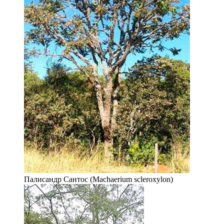
Палисандр Сантос (Machaerium scleroxylon)