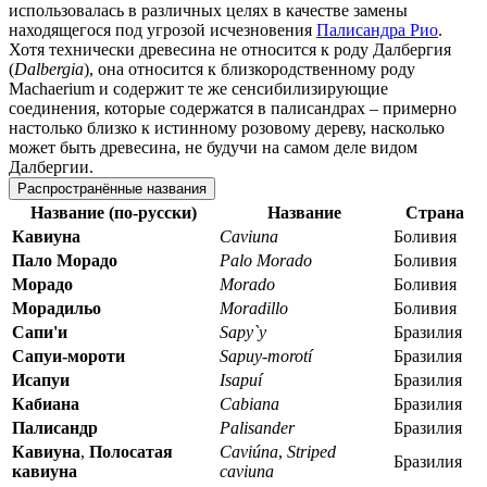
использовалась в различных целях в качестве замены
находящегося под угрозой исчезновения
Палисандра Рио
.
Хотя технически древесина не относится к роду Далбергия
(
Dalbergia
), она относится к близкородственному роду
Machaerium и содержит те же сенсибилизирующие
соединения, которые содержатся в палисандрах – примерно
настолько близко к истинному розовому дереву, насколько
может быть древесина, не будучи на самом деле видом
Далбергии.
Распространённые названия
Название (по-русски)
Название
Страна
Кавиуна
Caviuna
Боливия
Пало Морадо
Palo Morado
Боливия
Морадо
Morado
Боливия
Морадильо
Moradillo
Боливия
Сапи'и
Sapy`y
Бразилия
Сапуи-мороти
Sapuy-morotí
Бразилия
Исапуи
Isapuí
Бразилия
Кабиана
Cabiana
Бразилия
Палисандр
Palisander
Бразилия
Кавиуна
,
Полосатая
Caviúna
,
Striped
Бразилия
кавиуна
caviuna