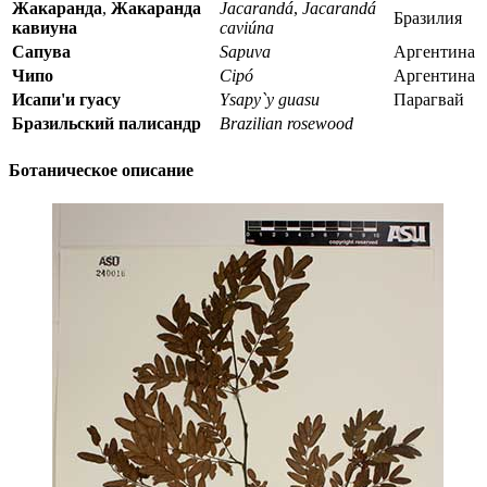
Жакаранда
,
Жакаранда
Jacarandá
,
Jacarandá
Бразилия
кавиуна
caviúna
Сапува
Sapuva
Аргентина
Чипо
Cipó
Аргентина
Исапи'и гуасу
Ysapy`y guasu
Парагвай
Бразильский палисандр
Brazilian rosewood
Ботаническое описание