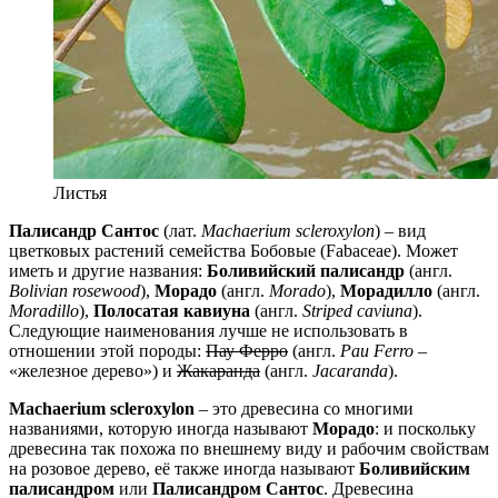
Листья
Палисандр Сантос
(лат.
Machaerium scleroxylon
) – вид
цветковых растений семейства Бобовые (Fabaceae). Может
иметь и другие названия:
Боливийский палисандр
(англ.
Bolivian rosewood
),
Морадо
(англ.
Morado
),
Морадилло
(англ.
Moradillo
),
Полосатая кавиуна
(англ.
Striped caviuna
).
Следующие наименования лучше не использовать в
отношении этой породы:
Пау Ферро
(англ.
Pau Ferro
–
железное дерево
) и
Жакаранда
(англ.
Jacaranda
).
Machaerium scleroxylon
– это древесина со многими
названиями, которую иногда называют
Морадо
: и поскольку
древесина так похожа по внешнему виду и рабочим свойствам
на розовое дерево, её также иногда называют
Боливийским
палисандром
или
Палисандром Сантос
. Древесина