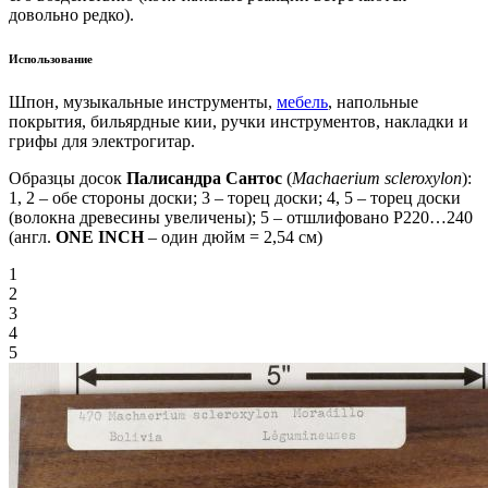
довольно редко).
Использование
Шпон, музыкальные инструменты,
мебель
, напольные
покрытия, бильярдные кии, ручки инструментов, накладки и
грифы для электрогитар.
Образцы досок
Палисандра Сантос
(
Machaerium scleroxylon
):
1, 2 – обе стороны доски; 3 – торец доски; 4, 5 – торец доски
(волокна древесины увеличены); 5 – отшлифовано P220…240
(англ.
ONE INCH
– один дюйм = 2,54 см)
1
2
3
4
5