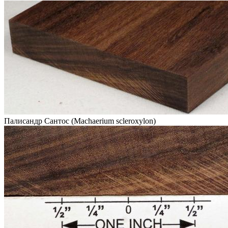
Палисандр Сантос (Machaerium scleroxylon)