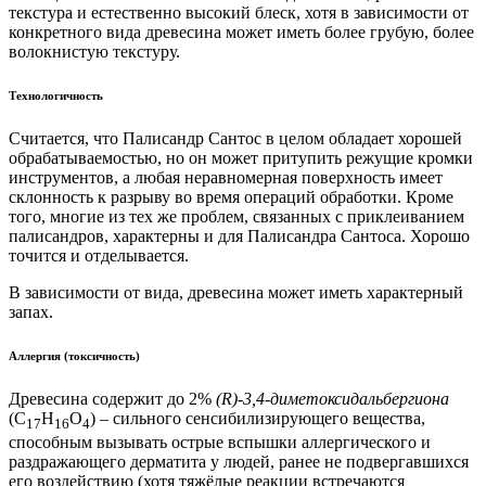
текстура и естественно высокий блеск, хотя в зависимости от
конкретного вида древесина может иметь более грубую, более
волокнистую текстуру.
Технологичность
Считается, что Палисандр Сантос в целом обладает хорошей
обрабатывае
мостью, но он может притупить режущие кромки
инструментов, а любая неравномерная поверхность имеет
склонность к разрыву во время операций обработки. Кроме
того, многие из тех же проблем, связанных с приклеиванием
палисандров, характерны и для Палисандра Сантоса. Хорошо
точится и отделывается.
В зависимости от вида, древесина может иметь характерный
запах.
Аллергия (токсичность)
Древесина содержит до 2%
(R)-3,4-диметоксидальбергиона
(C
H
O
) – сильного сенсибилизирующего вещества,
17
16
4
способным вызывать острые вспышки аллергического и
раздражающего дерматита у людей, ранее не подвергавшихся
его воздействию (хотя тяжёлые реакции встречаются