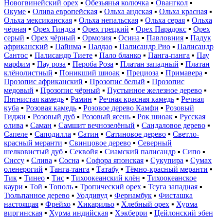
Новогвинейский орех
▪
Обезьянья колючка
▪
Овангкол
▪
Окуме
▪
Олива европейская
▪
Ольха андская
▪
Ольха красная
▪
Ольха мексиканская
▪
Ольха непальская
▪
Ольха серая
▪
Ольха
чёрная
▪
Орех Гиндса
▪
Орех грецкий
▪
Орех Парадокс
▪
Орех
серый
▪
Орех чёрный
▪
Ормозия
▪
Осина
▪
Павловния
▪
Падук
африканский
▪
Пайнма
▪
Палдао
▪
Палисандр Рио
▪
Палисандр
Сантос
▪
Палисандр Тиете
▪
Пало бланко
▪
Панга-панга
▪
Пау
марфим
▪
Пау роза
▪
Пероба Роза
▪
Платан западный
▪
Платан
клёнолистный
▪
Поникший шиоак
▪
Прециоза
▪
Примавера
▪
Прозопис африканский
▪
Прозопис белый
▪
Прозопис
медовый
▪
Прозопис чёрный
▪
Пустынное железное дерево
▪
Пятнистая камедь
▪
Рамин
▪
Речная красная камедь
▪
Речная
куба
▪
Розовая камедь
▪
Розовое дерево Камфи
▪
Розовый
Гиджи
▪
Розовый дуб
▪
Розовый ясень
▪
Рок шиоак
▪
Русская
олива
▪
Саман
▪
Самшит вечнозелёный
▪
Сандаловое дерево
▪
Сапеле
▪
Саподилла
▪
Сатин
▪
Сатиновое дерево
▪
Светло-
красный меранти
▪
Свинцовое дерево
▪
Северный
шелковистый дуб
▪
Секвойя
▪
Сиамский палисандр
▪
Сипо
▪
Сиссу
▪
Слива
▪
Сосна
▪
Софора японская
▪
Сукупира
▪
Сумах
оленерогий
▪
Танга-танга
▪
Татабу
▪
Тёмно-красный меранти
▪
Тик
▪
Тинео
▪
Тис
▪
Тихоокеанский клён
▪
Тихоокеанское
каури
▪
Той
▪
Тополь
▪
Тропический орех
▪
Тсуга западная
▪
Тюльпанное дерево
▪
Уоддивуд
▪
Фернамбук
▪
Фисташка
настоящая
▪
Фрейхо
▪
Хикарильо
▪
Хлебный орех
▪
Хурма
виргинская
▪
Хурма индийская
▪
Хэкберри
▪
Цейлонский эбен