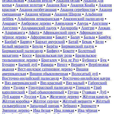
безжилковая
▪
Акация Бейли
▪
Акация белая
▪
Акация для
копья
▪
Акация золотая
▪
Акация Коа
▪
Акация Коайа
▪
Акация
красная
▪
Акация низбегающая
▪
Акация серебристая
▪
Акация
смешанная
▪
Акация чёрная
▪
Акация Ширли
▪
Альбиция
леббек
▪
Альбиция ленкоранская
▪
Амазонский палисандр
▪
Амарант
▪
Амбровое дерево
▪
Амендоим
▪
Амура
▪
Ангелим
▪
Ангелин
▪
Андаманский падук
▪
Андироба
▪
Анегри
▪
Анжан
▪
Арараканга
▪
Афата
▪
Африканский орех
▪
Африканское
чёрное дерево
▪
Афрормозия
▪
Бакаут
▪
Балау
▪
Бальза
▪
Бамбук
▪
Баобаб
▪
Барвуд
▪
Бархат амурский
▪
Батай
▪
Бекак
▪
Бели
▪
Белый меранти
▪
Бенди
▪
Берёза
▪
Бирманский падук
▪
Бирманский палисандр
▪
Бифвуд
▪
Бокоте
▪
Болотный
махагони
▪
Боссе
▪
Бразильская пау роза
▪
Бразильское
тюльпановое дерево
▪
Бригалоу
▪
Буа де Роз
▪
Бубинга
▪
Бук
▪
Бунари
▪
Бычий дуб
▪
Вамара
▪
Венге
▪
Веравуд
▪
Верблюжья
акация
▪
Вест-индское сатиновое дерево
▪
Вишня
американская
▪
Вишня обыкновенная
▪
Волосатый дуб
▪
Восточно-индийский палисандр
▪
Восточно-индийское каури
▪
Вяз американский
▪
Вяз красный
▪
Вяз малый
▪
Габонский
эбен
▪
Гиджи
▪
Гондурасский палисандр
▪
Гонкало
▪
Граб
каролинский
▪
Граб обыкновенный
▪
Груша
▪
Гуаякан
▪
Дуб
▪
Дуб карри
▪
Дуссия
▪
Ель
▪
Железное дерево
▪
Жёлтая камедь
▪
Жёлтая коробка
▪
Жёлтое сердце
▪
Жёлтый меранти
▪
Жёлтый
сильверболли
▪
Западный шиоак
▪
Зебрано
▪
Зирикоте
▪
Змеиное дерево
▪
Ива белая
▪
Ива ломкая
▪
Ива чёрная
▪