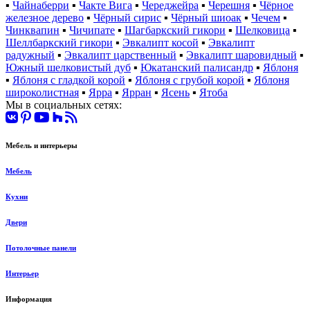
▪
Чайнаберри
▪
Чакте Вига
▪
Череджейра
▪
Черешня
▪
Чёрное
железное дерево
▪
Чёрный сирис
▪
Чёрный шиоак
▪
Чечем
▪
Чинквапин
▪
Чичипате
▪
Шагбаркский гикори
▪
Шелковица
▪
Шеллбаркский гикори
▪
Эвкалипт косой
▪
Эвкалипт
радужный
▪
Эвкалипт царственный
▪
Эвкалипт шаровидный
▪
Южный шелковистый дуб
▪
Юкатанский палисандр
▪
Яблоня
▪
Яблоня с гладкой корой
▪
Яблоня с грубой корой
▪
Яблоня
широколистная
▪
Ярра
▪
Ярран
▪
Ясень
▪
Ятоба
Мы в социальных сетях:
Мебель и интерьеры
Мебель
Кухни
Двери
Потолочные панели
Интерьер
Информация