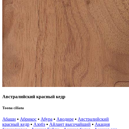
Австралийский красный кедр
Toona ciliata
Абаши
▪
Абрикос
▪
Абура
▪
Аводире
▪
Австралийский
красный кедр
▪
Азобэ
▪
Айлант высочайший
▪
Акация