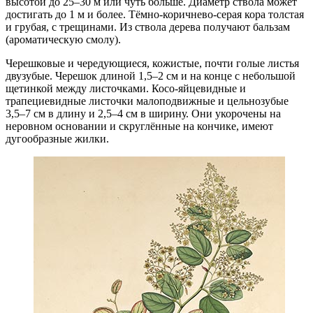
высотой до 25–30 м или чуть больше. Диаметр ствола может
достигать до 1 м и более. Тёмно-коричнево-серая кора толстая
и грубая, с трещинами. Из ствола дерева получают бальзам
(ароматическую смолу).
Черешковые и чередующиеся, кожистые, почти голые листья
двузубые. Черешок длиной 1,5–2 см и на конце с небольшой
щетинкой между листочками. Косо-яйцевидные и
трапециевидные листочки малоподвижные и цельнозубые
3,5–7 см в длину и 2,5–4 см в ширину. Они укорочены на
неровном основании и скруглённые на кончике, имеют
дугообразные жилки.