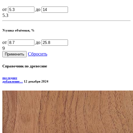
от
до
5.3
Усушка объёмная, %
от
до
9
Сбросить
Справочник по древесине
последнее
добавление…
12 декабря 2024