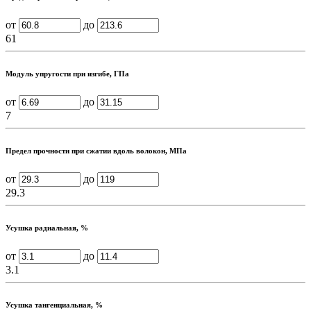
от
до
61
Модуль упругости при изгибе, ГПа
от
до
7
Предел прочности при сжатии вдоль волокон, МПа
от
до
29.3
Усушка радиальная, %
от
до
3.1
Усушка тангенциальная, %