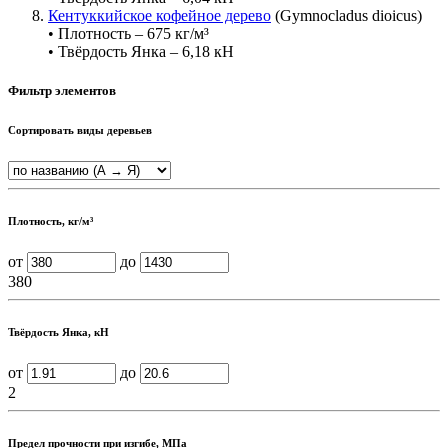
Кентуккийское кофейное дерево
(Gymnocladus dioicus)
• Плотность – 675 кг/м³
• Твёрдость Янка – 6,18 кН
Фильтр элементов
Сортировать виды деревьев
Плотность, кг/м³
от
до
380
Твёрдость Янка, кН
от
до
2
Предел прочности при изгибе, МПа