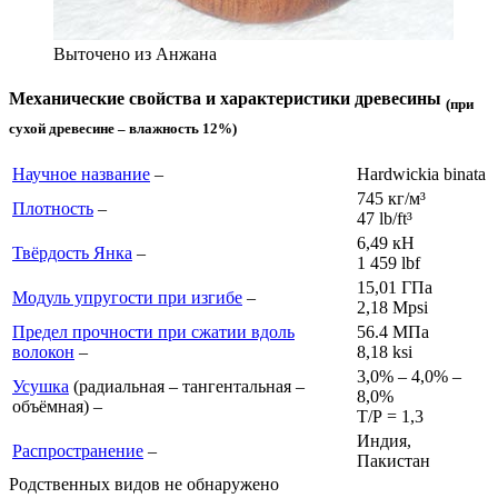
Выточено из Анжана
Механические свойства и характеристики древесины
(при
сухой древесине – влажность 12%)
Научное название
–
Hardwickia binata
745 кг/м³
Плотность
–
47 lb/ft³
6,49 кН
Твёрдость Янка
–
1 459 lb
f
15,01 ГПа
Модуль упругости при изгибе
–
2,18 Mpsi
Предел прочности при сжатии вдоль
56.4 МПа
волокон
–
8,18 ksi
3,0% – 4,0% –
Усушка
(радиальная – тангентальная –
8,0%
объёмная) –
Т/Р = 1,3
Индия,
Распространение
–
Пакистан
Родственных видов не обнаружено