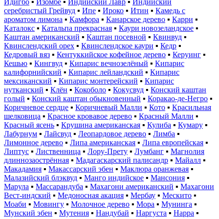
Идигбо
▪
Изомбе
▪
Индийский Лавр
▪
Индийский
серебристый Грейвуд
▪
Ипе
▪
Ироко
▪
Итин
▪
Камедь с
ароматом лимона
▪
Камфора
▪
Канарское дерево
▪
Карри
▪
Каталокс
▪
Катальпа прекрасная
▪
Каури новозеландское
▪
Каштан американский
▪
Каштан посевной
▪
Квинвуд
▪
Квинслендский орех
▪
Квинслендское каури
▪
Кедр
▪
Кедровый вяз
▪
Кентуккийское кофейное дерево
▪
Керуинг
▪
Кешью
▪
Кингвуд
▪
Кипарис вечнозелёный
▪
Кипарис
калифорнийский
▪
Кипарис лейландский
▪
Кипарис
мексиканский
▪
Кипарис монтерейский
▪
Кипарис
нутканский
▪
Клён
▪
Кокоболо
▪
Кокусвуд
▪
Конский каштан
голый
▪
Конский каштан обыкновенный
▪
Коракао-де-Негро
▪
Коричневое сердце
▪
Коричневый Малли
▪
Кото
▪
Красильная
шелковица
▪
Красное кровавое дерево
▪
Красный Малли
▪
Красный ясень
▪
Крушина американская
▪
Кулиба
▪
Кумару
▪
Лабурнум
▪
Лайсвуд
▪
Леопардовое дерево
▪
Лимба
▪
Лимонное дерево
▪
Липа американская
▪
Липа европейская
▪
Липтус
▪
Лиственница
▪
Лору-Прету
▪
Лумбанг
▪
Магнолия
длиннозаострённая
▪
Мадагаскарский палисандр
▪
Майалл
▪
Макадамия
▪
Макассарский эбен
▪
Маклюра оранжевая
▪
Малазийский блэквуд
▪
Манго индийское
▪
Мансония
▪
Марула
▪
Массарандуба
▪
Махагони американский
▪
Махагони
Вест-индский
▪
Медоносная акация
▪
Мербау
▪
Мескито
▪
Моаби
▪
Мовингу
▪
Молочное дерево
▪
Мора
▪
Мунинга
▪
Мунский эбен
▪
Мутения
▪
Нандубай
▪
Наргуста
▪
Нарра
▪