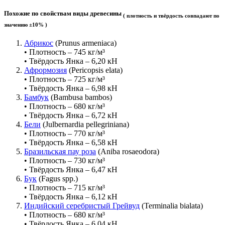
Похожие по свойствам виды древесины
( плотность и твёрдость совпадают по
значению ±10% )
Абрикос
(Prunus armeniaca)
• Плотность – 745 кг/м³
• Твёрдость Янка – 6,20 кН
Афрормозия
(Pericopsis elata)
• Плотность – 725 кг/м³
• Твёрдость Янка – 6,98 кН
Бамбук
(Bambusa bambos)
• Плотность – 680 кг/м³
• Твёрдость Янка – 6,72 кН
Бели
(Julbernardia pellegriniana)
• Плотность – 770 кг/м³
• Твёрдость Янка – 6,58 кН
Бразильская пау роза
(Aniba rosaeodora)
• Плотность – 730 кг/м³
• Твёрдость Янка – 6,47 кН
Бук
(Fagus spp.)
• Плотность – 715 кг/м³
• Твёрдость Янка – 6,12 кН
Индийский серебристый Грейвуд
(Terminalia bialata)
• Плотность – 680 кг/м³
• Твёрдость Янка – 6,04 кН