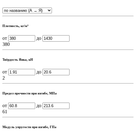
Плотность, кг/м³
от
до
380
Твёрдость Янка, кН
от
до
2
Предел прочности при изгибе, МПа
от
до
61
Модуль упругости при изгибе, ГПа