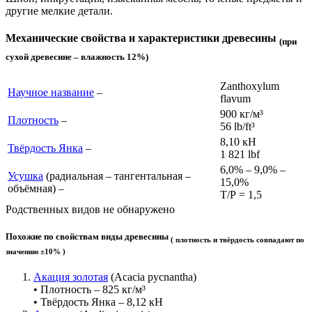
другие мелкие детали.
Механические свойства и характеристики древесины
(при
сухой древесине – влажность 12%)
Zanthoxylum
Научное название
–
flavum
900 кг/м³
Плотность
–
56 lb/ft³
8,10 кН
Твёрдость Янка
–
1 821 lb
f
6,0% – 9,0% –
Усушка
(радиальная – тангентальная –
15,0%
объёмная) –
Т/Р = 1,5
Родственных видов не обнаружено
Похожие по свойствам виды древесины
( плотность и твёрдость совпадают по
значению ±10% )
Акация золотая
(Acacia pycnantha)
• Плотность – 825 кг/м³
• Твёрдость Янка – 8,12 кН