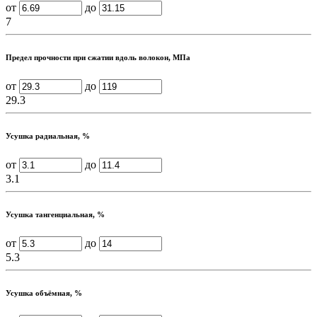
от
до
7
Предел прочности при сжатии вдоль волокон, МПа
от
до
29.3
Усушка радиальная, %
от
до
3.1
Усушка тангенциальная, %
от
до
5.3
Усушка объёмная, %