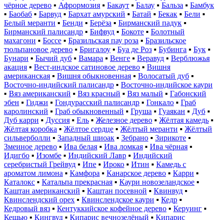
чёрное дерево
▪
Афрормозия
▪
Бакаут
▪
Балау
▪
Бальза
▪
Бамбук
▪
Баобаб
▪
Барвуд
▪
Бархат амурский
▪
Батай
▪
Бекак
▪
Бели
▪
Белый меранти
▪
Бенди
▪
Берёза
▪
Бирманский падук
▪
Бирманский палисандр
▪
Бифвуд
▪
Бокоте
▪
Болотный
махагони
▪
Боссе
▪
Бразильская пау роза
▪
Бразильское
тюльпановое дерево
▪
Бригалоу
▪
Буа де Роз
▪
Бубинга
▪
Бук
▪
Бунари
▪
Бычий дуб
▪
Вамара
▪
Венге
▪
Веравуд
▪
Верблюжья
акация
▪
Вест-индское сатиновое дерево
▪
Вишня
американская
▪
Вишня обыкновенная
▪
Волосатый дуб
▪
Восточно-индийский палисандр
▪
Восточно-индийское каури
▪
Вяз американский
▪
Вяз красный
▪
Вяз малый
▪
Габонский
эбен
▪
Гиджи
▪
Гондурасский палисандр
▪
Гонкало
▪
Граб
каролинский
▪
Граб обыкновенный
▪
Груша
▪
Гуаякан
▪
Дуб
▪
Дуб карри
▪
Дуссия
▪
Ель
▪
Железное дерево
▪
Жёлтая камедь
▪
Жёлтая коробка
▪
Жёлтое сердце
▪
Жёлтый меранти
▪
Жёлтый
сильверболли
▪
Западный шиоак
▪
Зебрано
▪
Зирикоте
▪
Змеиное дерево
▪
Ива белая
▪
Ива ломкая
▪
Ива чёрная
▪
Идигбо
▪
Изомбе
▪
Индийский Лавр
▪
Индийский
серебристый Грейвуд
▪
Ипе
▪
Ироко
▪
Итин
▪
Камедь с
ароматом лимона
▪
Камфора
▪
Канарское дерево
▪
Карри
▪
Каталокс
▪
Катальпа прекрасная
▪
Каури новозеландское
▪
Каштан американский
▪
Каштан посевной
▪
Квинвуд
▪
Квинслендский орех
▪
Квинслендское каури
▪
Кедр
▪
Кедровый вяз
▪
Кентуккийское кофейное дерево
▪
Керуинг
▪
Кешью
▪
Кингвуд
▪
Кипарис вечнозелёный
▪
Кипарис