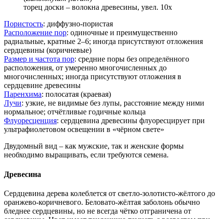
торец доски – волокна древесины, увел. 10х
Пористость
: диффузно-пористая
Расположение пор
: одиночные и преимущественно
радиальные, кратные 2–6; иногда присутствуют отложения
сердцевины (коричневые)
Размер и частота пор
: средние поры без определённого
расположения, от умеренно многочисленных до
многочисленных; иногда присутствуют отложения в
сердцевине древесины
Паренхима
: полосатая (краевая)
Лучи
: узкие, не видимые без лупы, расстояние между ними
нормальное; отчётливые годичные кольца
Флуоресценция
: сердцевина древесины флуоресцирует при
ультрафиолетовом освещении в
чёрном свете
Двудомный вид – как мужские, так и женские формы
необходимо выращивать, если требуются семена.
Древесина
Сердцевина дере
ва колеблется от светло-золотисто-жёлтого до
оранже
во-коричне
вого. Беловато-жёлтая заболонь обычно
бледнее сердцевины, но не всегда чётко отграничена от