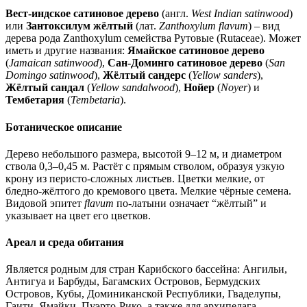
Вест-индское сатиновое дерево
(англ.
West Indian satinwood
)
или
Зантоксилум жёлтый
(лат.
Zanthoxylum flavum
) – вид
дерева рода Zanthoxylum семейства Рутовые (Rutaceae). Может
иметь и другие названия:
Ямайское сатиновое дерево
(
Jamaican satinwood
),
Сан-Доминго сатиновое дерево
(
San
Domingo satinwood
),
Жёлтый сандерс
(
Yellow sanders
),
Жёлтый сандал
(
Yellow sandalwood
),
Нойер
(
Noyer
) и
Тембетария
(
Tembetaria
).
Ботаническое описание
Дерево небольшого размера, высотой 9–12 м, и диаметром
ствола 0,3–0,45 м. Растёт с прямым стволом, образуя узкую
крону из перисто-сложных листьев. Цветки мелкие, от
бледно-жёлтого до кремового цвета. Мелкие чёрные семена.
Видовой эпитет
flavum
по-латыни означает “жёлтый” и
указывает на цвет его цветков.
Ареал и среда обитания
Является родным для стран Карибского бассейна: Ангильи,
Антигуа и Барбуды, Багамских Островов, Бермудских
Островов, Кубы, Доминиканской Республики, Гваделупы,
Гаити, Ямайки, Пуэрто-Рико, а также для архипелага