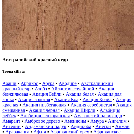
Австралийский красный кедр
Toona ciliata
Абаши
▪
Абрикос
▪
Абура
▪
Аводире
▪
Австралийский
красный кедр
▪
Азобэ
▪
Айлант высочайший
▪
Акация
безжилковая
▪
Акация Бейли
▪
Акация белая
▪
Акация для
копья
▪
Акация золотая
▪
Акация Коа
▪
Акация Коайа
▪
Акация
красная
▪
Акация низбегающая
▪
Акация серебристая
▪
Акация
смешанная
▪
Акация чёрная
▪
Акация Ширли
▪
Альбиция
леббек
▪
Альбиция ленкоранская
▪
Амазонский палисандр
▪
Амарант
▪
Амбровое дерево
▪
Амендоим
▪
Амура
▪
Ангелим
▪
Ангелин
▪
Андаманский падук
▪
Андироба
▪
Анегри
▪
Анжан
▪
Арараканга
▪
Афата
▪
Африканский орех
▪
Африканское