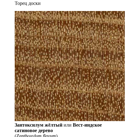
Торец доски
Зантоксилум жёлтый
или
Вест-индское
сатиновое дерево
(
Zanthoxylum flavum
)