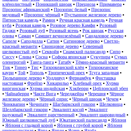
клёнолистный
▪
Поникший шиоак
▪
Прециоза
▪
Примавера
▪
Прозопис африканский
▪
Прозопис белый
▪
Прозопис
медовый
▪
Прозопис чёрный
▪
Пустынное железное дерево
▪
Пятнистая камедь
▪
Рамин
▪
Речная красная камедь
▪
Речная
куба
▪
Розовая камедь
▪
Розовое дерево Камфи
▪
Розовый
Гиджи
▪
Розовый дуб
▪
Розовый ясень
▪
Рок шиоак
▪
Русская
олива
▪
Саман
▪
Самшит вечнозелёный
▪
Сандаловое дерево
▪
Сапеле
▪
Саподилла
▪
Сатин
▪
Сатиновое дерево
▪
Светло-
красный меранти
▪
Свинцовое дерево
▪
Северный
шелковистый дуб
▪
Секвойя
▪
Сиамский палисандр
▪
Сипо
▪
Сиссу
▪
Слива
▪
Сосна
▪
Софора японская
▪
Сукупира
▪
Сумах
оленерогий
▪
Танга-танга
▪
Татабу
▪
Тёмно-красный меранти
▪
Тик
▪
Тинео
▪
Тис
▪
Тихоокеанский клён
▪
Тихоокеанское
каури
▪
Той
▪
Тополь
▪
Тропический орех
▪
Тсуга западная
▪
Тюльпанное дерево
▪
Уоддивуд
▪
Фернамбук
▪
Фисташка
настоящая
▪
Фрейхо
▪
Хикарильо
▪
Хлебный орех
▪
Хурма
виргинская
▪
Хурма индийская
▪
Хэкберри
▪
Цейлонский эбен
▪
Чайнаберри
▪
Чакте Вига
▪
Череджейра
▪
Черешня
▪
Чёрное
железное дерево
▪
Чёрный сирис
▪
Чёрный шиоак
▪
Чечем
▪
Чинквапин
▪
Чичипате
▪
Шагбаркский гикори
▪
Шелковица
▪
Шеллбаркский гикори
▪
Эвкалипт косой
▪
Эвкалипт
радужный
▪
Эвкалипт царственный
▪
Эвкалипт шаровидный
▪
Южный шелковистый дуб
▪
Юкатанский палисандр
▪
Яблоня
▪
Яблоня с гладкой корой
▪
Яблоня с грубой корой
▪
Яблоня
широколистная
▪
Ярра
▪
Ярран
▪
Ясень
▪
Ятоба