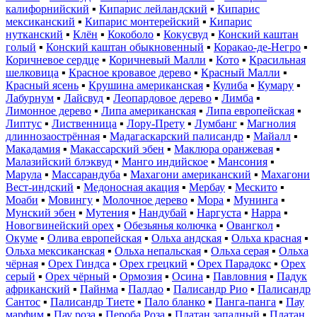
калифорнийский
▪
Кипарис лейландский
▪
Кипарис
мексиканский
▪
Кипарис монтерейский
▪
Кипарис
нутканский
▪
Клён
▪
Кокоболо
▪
Кокусвуд
▪
Конский каштан
голый
▪
Конский каштан обыкновенный
▪
Коракао-де-Негро
▪
Коричневое сердце
▪
Коричневый Малли
▪
Кото
▪
Красильная
шелковица
▪
Красное кровавое дерево
▪
Красный Малли
▪
Красный ясень
▪
Крушина американская
▪
Кулиба
▪
Кумару
▪
Лабурнум
▪
Лайсвуд
▪
Леопардовое дерево
▪
Лимба
▪
Лимонное дерево
▪
Липа американская
▪
Липа европейская
▪
Липтус
▪
Лиственница
▪
Лору-Прету
▪
Лумбанг
▪
Магнолия
длиннозаострённая
▪
Мадагаскарский палисандр
▪
Майалл
▪
Макадамия
▪
Макассарский эбен
▪
Маклюра оранжевая
▪
Малазийский блэквуд
▪
Манго индийское
▪
Мансония
▪
Марула
▪
Массарандуба
▪
Махагони американский
▪
Махагони
Вест-индский
▪
Медоносная акация
▪
Мербау
▪
Мескито
▪
Моаби
▪
Мовингу
▪
Молочное дерево
▪
Мора
▪
Мунинга
▪
Мунский эбен
▪
Мутения
▪
Нандубай
▪
Наргуста
▪
Нарра
▪
Новогвинейский орех
▪
Обезьянья колючка
▪
Овангкол
▪
Окуме
▪
Олива европейская
▪
Ольха андская
▪
Ольха красная
▪
Ольха мексиканская
▪
Ольха непальская
▪
Ольха серая
▪
Ольха
чёрная
▪
Орех Гиндса
▪
Орех грецкий
▪
Орех Парадокс
▪
Орех
серый
▪
Орех чёрный
▪
Ормозия
▪
Осина
▪
Павловния
▪
Падук
африканский
▪
Пайнма
▪
Палдао
▪
Палисандр Рио
▪
Палисандр
Сантос
▪
Палисандр Тиете
▪
Пало бланко
▪
Панга-панга
▪
Пау
марфим
▪
Пау роза
▪
Пероба Роза
▪
Платан западный
▪
Платан