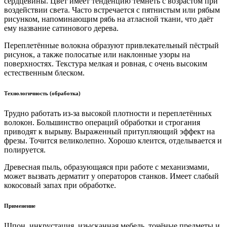
сердце
вины. Цвет имеет тенденцию темнеть с возрастом при
воздействии света. Часто встречается с пятнистым или рябым
рисунком, напоминающим рябь на атласной ткани, что даёт
ему название сатинового дерева.
Переплетённые волокна образуют привлекательный пёстрый
рисунок, а также полосатые или наклонные узоры на
поверхностях. Текстура мелкая и ровная, с очень высоким
естественным блеском.
Технологичность (обработка)
Трудно работать из-за высокой плотности и переплетённых
волокон. Большинство операций обработки и строгания
приводят к вырыву. Выраженный притупляющий эффект на
фрезы. Точится великолепно. Хорошо клеится, отделывается и
полируется.
Древесная пыль, образующаяся при работе с механизмами,
может вызвать дерматит у операторов станков. Имеет слабый
кокосовый запах при обработке.
Применение
Шпон, инкрустация, изысканная мебель, точёные предметы и