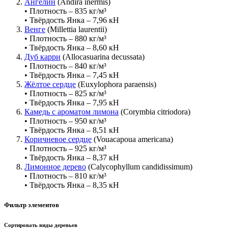
Ангелин
(Andira inermis)
• Плотность – 835 кг/м³
• Твёрдость Янка – 7,96 кН
Венге
(Millettia laurentii)
• Плотность – 880 кг/м³
• Твёрдость Янка – 8,60 кН
Дуб карри
(Allocasuarina decussata)
• Плотность – 840 кг/м³
• Твёрдость Янка – 7,45 кН
Жёлтое сердце
(Euxylophora paraensis)
• Плотность – 825 кг/м³
• Твёрдость Янка – 7,95 кН
Камедь с ароматом лимона
(Corymbia citriodora)
• Плотность – 950 кг/м³
• Твёрдость Янка – 8,51 кН
Коричневое сердце
(Vouacapoua americana)
• Плотность – 925 кг/м³
• Твёрдость Янка – 8,37 кН
Лимонное дерево
(Calycophyllum candidissimum)
• Плотность – 810 кг/м³
• Твёрдость Янка – 8,35 кН
Фильтр элементов
Сортировать виды деревьев