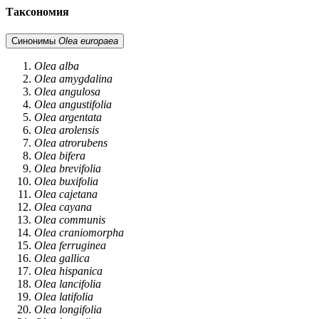
Таксономия
Синонимы
Olea europaea
Olea alba
Olea amygdalina
Olea angulosa
Olea angustifolia
Olea argentata
Olea arolensis
Olea atrorubens
Olea bifera
Olea brevifolia
Olea buxifolia
Olea cajetana
Olea cayana
Olea communis
Olea craniomorpha
Olea ferruginea
Olea gallica
Olea hispanica
Olea lancifolia
Olea latifolia
Olea longifolia