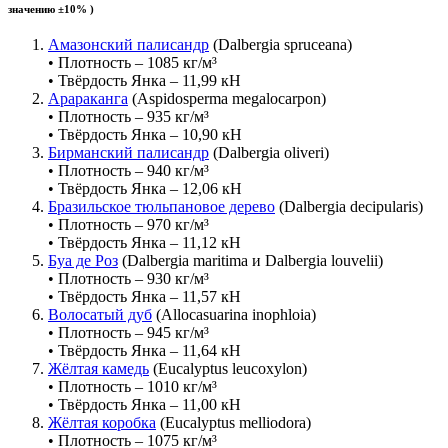
значению ±10% )
Амазонский палисандр
(Dalbergia spruceana)
• Плотность – 1085 кг/м³
• Твёрдость Янка – 11,99 кН
Арараканга
(Aspidosperma megalocarpon)
• Плотность – 935 кг/м³
• Твёрдость Янка – 10,90 кН
Бирманский палисандр
(Dalbergia oliveri)
• Плотность – 940 кг/м³
• Твёрдость Янка – 12,06 кН
Бразильское тюльпановое дерево
(Dalbergia decipularis)
• Плотность – 970 кг/м³
• Твёрдость Янка – 11,12 кН
Буа де Роз
(Dalbergia maritima и Dalbergia louvelii)
• Плотность – 930 кг/м³
• Твёрдость Янка – 11,57 кН
Волосатый дуб
(Allocasuarina inophloia)
• Плотность – 945 кг/м³
• Твёрдость Янка – 11,64 кН
Жёлтая камедь
(Eucalyptus leucoxylon)
• Плотность – 1010 кг/м³
• Твёрдость Янка – 11,00 кН
Жёлтая коробка
(Eucalyptus melliodora)
• Плотность – 1075 кг/м³