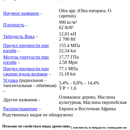
Olea spp. (Olea europaea, O.
Научное название
–
capensis)
990 кг/м³
Плотность
–
62 lb/ft³
12,01 кН
Твёрдость Янка
–
2 700 lb
f
Предел прочности при
155.4 МПа
изгибе
–
22,54 ksi
Модуль упругости при
17,77 ГПа
изгибе
–
2,58 Mpsi
Предел прочности при
77.1 МПа
сжатии вдоль волокон
–
11,18 ksi
Усушка
(радиальная –
5,4% – 8,8% – 14,4%
тангентальная – объёмная)
Т/Р = 1,6
–
Оливковое дерево, Маслина
Другие названия –
культурная, Маслина европейская
Распространение
–
Европа и Восточная Африка
Родственных видов не обнаружено
Похожие по свойствам виды древесины
( плотность и твёрдость совпадают по