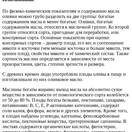
По физико-химическим показателям и содержанию масла
оливки можно грубо разделить на две группы: богатые
содержанием масла и менее богатые. Оливки, богатые
содержанием масла, относятся к масличной группе. Ко второй
группе относятся сорта, пригодные для переработки, или
консервные сорта. Основные показатели при оценке
консервных сортов – диаметр плода, его вес и соотношение
мякоти и косточки (чем меньше косточка и больше мякоти, тем
ценнее плод), свойства мякоти и её химический состав. Также
сортность маслин определяется в зависимости от места
произрастания, цвета, степени зрелости и размера.
С древних времен люди употребляли плоды оливы в пищу и
изготавливали из них оливковое масло.
Маслины богаты жирами; выход масла на абсолютно сухое
вещество в зависимости от помологического сорта колеблется
от 50 до 80 %. Плоды богаты белками, пектинами, сахарами,
витаминами: В, С, Е, Р-активными катехинами, содержат
соли калия, фосфора, железа и других элементов. Кроме того,
в плодах найдены углеводы, катехины, фенолкарбоновые
кислоты, пектиновые вещества, тритерпеновые сапонины. В
листьях содержатся органические кислоты, фитостерин,
гликозид олейропеин, смолы, флавоноиды, лактон эленолид,