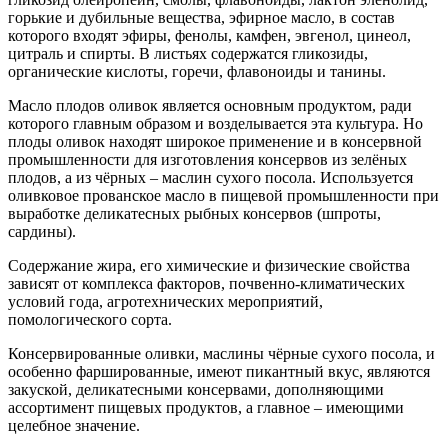
горькие и дубильные вещества, эфирное масло, в состав
которого входят эфиры, фенолы, камфен, эвгенол, цинеол,
цитраль и спирты. В листьях содержатся гликозиды,
органические кислоты, горечи, флавоноиды и танины.
Масло плодов оливок является основным продуктом, ради
которого главным образом и возделывается эта культура. Но
плоды оливок находят широкое применение и в консервной
промышленности для изготовления консервов из зелёных
плодов, а из чёрных – маслин сухого посола. Используется
оливковое прованское масло в пищевой промышленности при
выработке деликатесных рыбных консервов (шпроты,
сардины).
Содержание жира, его химические и физические свойства
зависят от комплекса факторов, почвенно-климатических
условий года, агротехнических мероприятий,
помологического сорта.
Консервированные оливки, маслины чёрные сухого посола, и
особенно фаршированные, имеют пикантный вкус, являются
закуской, деликатесными консервами, дополняющими
ассортимент пищевых продуктов, а главное – имеющими
целебное значение.