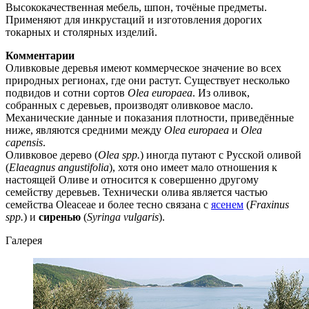
Высококачественная мебель, шпон, точёные предметы.
Применяют для инкрустаций и изготовления дорогих
токарных и столярных изделий.
Комментарии
Оливковые деревья имеют коммерческое значение во всех
природных регионах, где они растут. Существует несколько
подвидов и сотни сортов
Olea europaea
. Из оливок,
собранных с деревьев, производят оливковое масло.
Механические данные и показания плотности, приведённые
ниже, являются средними между
Olea europaea
и
Olea
capensis
.
Оливковое дерево (
Olea spp.
) иногда путают с Русской оливой
(
Elaeagnus angustifolia
), хотя оно имеет мало отношения к
настоящей Оливе и относится к совершенно другому
семейству деревьев. Технически олива является частью
семейства Oleaceae и более тесно связана с
ясенем
(
Fraxinus
spp.
) и
сиренью
(
Syringa vulgaris
).
Галерея