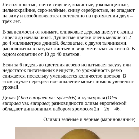
Листья простые, почти сидячие, кожистые, узколанцетные,
цельнокрайние, серо-зелёные, снизу серебристые, не опадают
на зиму и возобновляются постепенно на протяжении двух –
трёх лет.
В зависимости от климата оливковые деревья цветут с конца
апреля до начала июля. Душистые цветки очень мелкие от 2
до 4 миллиметров длиной, беловатые, с двумя тычинками,
расположены в пазухах листьев в виде метельчатых кистей. В
одном соцветии от 10 до 40 цветков.
Если за 6 недель до цветения дерево испытывает засуху или
недостаток питательных веществ, то урожайность резко
снижается, поскольку уменьшается количество цветков. В
этом случае перекрёстное опыление может помочь увеличить
урожай.
Дикая (
Olea europaea
var.
sylvestris
) и культурная (
Olea
europaea
var.
europaea
) разновидности оливы европейской
обладают диплоидным набором хромосом 2n = 2x = 46.
Оливки зелёные и чёрные (маринованные)