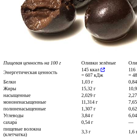
Пищевая ценность на 100 г
Оливки зелёные
Оли
145 ккал
116
Энергетическая ценность
= 607 кДж
= 4
Белки
1,03 г
0,84
Жиры
15,32 г
10,9
насыщенные
2,029 г
2,27
мононенасыщенные
11,314 г
7,65
полиненасыщенные
1,307 г
0,62
Углеводы
3,84 г
6,04
сахара́
0,54 г
—
пищевые волокна
3,3 г
1,6 
(клетчатка)