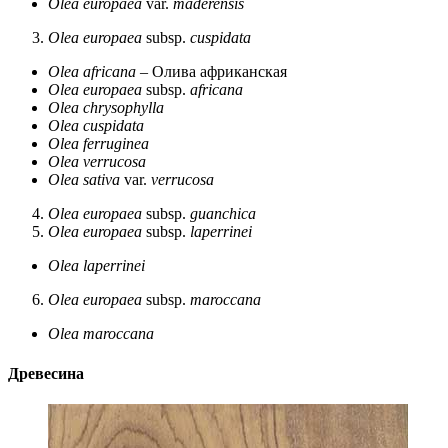
Olea europaea
var.
maderensis
Olea europaea
subsp.
cuspidata
Olea africana
– Олива африканская
Olea europaea
subsp.
africana
Olea chrysophylla
Olea cuspidata
Olea ferruginea
Olea verrucosa
Olea sativa
var.
verrucosa
Olea europaea
subsp.
guanchica
Olea europaea
subsp.
laperrinei
Olea laperrinei
Olea europaea
subsp.
maroccana
Olea maroccana
Древесина