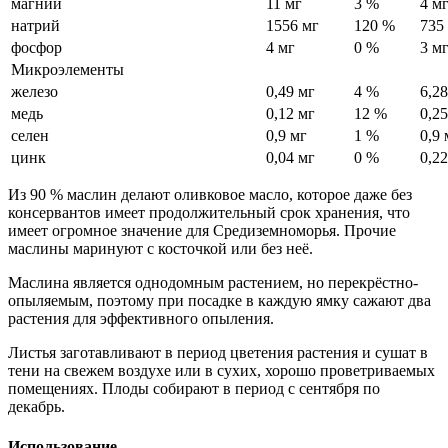
магний
11 мг
3 %
4 м
натрий
1556 мг
120 %
735
фосфор
4 мг
0 %
3 м
Микроэлементы
железо
0,49 мг
4 %
6,28
медь
0,12 мг
12 %
0,2
селен
0,9 мг
1 %
0,9 
цинк
0,04 мг
0 %
0,22
Из 90 % маслин делают оливковое масло, которое даже без
консервантов имеет продолжитель
ный срок хранения, что
имеет огромное значение для Средиземно
морья. Прочие
маслины маринуют с косточкой или без неё.
Маслина является однодомным растением, но перекрёстно-
опыляемым, поэтому при посадке в каждую ямку сажают два
растения для эффективного опыления.
Листья заготавливают в период цветения растения и сушат в
тени на свежем воздухе или в сухих, хорошо проветривае
мых
помещениях. Плоды собирают в период с сентября по
декабрь.
Использование