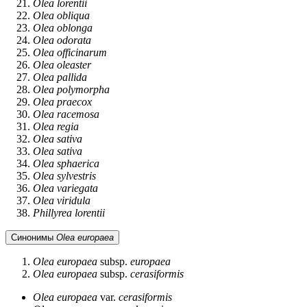
Olea lorentii
Olea obliqua
Olea oblonga
Olea odorata
Olea officinarum
Olea oleaster
Olea pallida
Olea polymorpha
Olea praecox
Olea racemosa
Olea regia
Olea sativa
Olea sativa
Olea sphaerica
Olea sylvestris
Olea variegata
Olea viridula
Phillyrea lorentii
Синонимы
Olea europaea
Olea europaea
subsp.
europaea
Olea europaea
subsp.
cerasiformis
Olea europaea
var.
cerasiformis