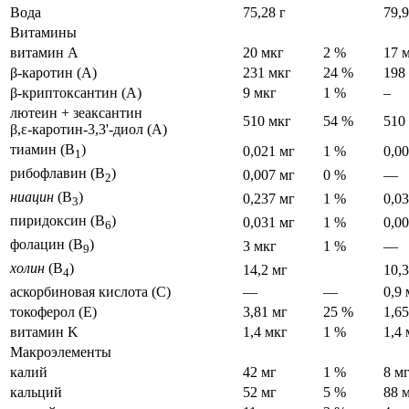
Вода
75,28 г
79,9
Витамины
витамин A
20 мкг
2 %
17 
β-каротин (A)
231 мкг
24 %
198
β-криптоксантин (A)
9 мкг
1 %
–
лютеин + зеаксантин
510 мкг
54 %
510
β,ε-​каротин-​3,3'-​диол (A)
тиамин (B
)
0,021 мг
1 %
0,0
1
рибофлавин (B
)
0,007 мг
0 %
—
2
ниацин
(B
)
0,237 мг
1 %
0,0
3
пиридоксин (B
)
0,031 мг
1 %
0,0
6
фолацин (B
)
3 мкг
1 %
—
9
холин
(B
)
14,2 мг
10,3
4
аскорбиновая кислота (С)
—
—
0,9 
токоферол (E)
3,81 мг
25 %
1,65
витамин K
1,4 мкг
1 %
1,4 
Макроэлементы
калий
42 мг
1 %
8 м
кальций
52 мг
5 %
88 