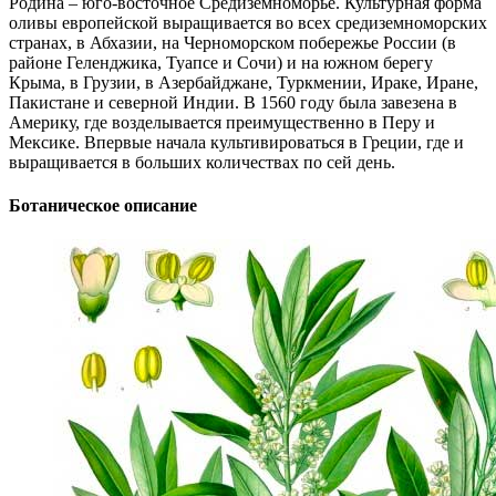
Родина – юго-восточное Средиземно­морье. Культурная форма
оливы европейс­кой выращи­вается во всех средизем­номорс­ких
странах, в Абхазии, на Черноморском побережье России (в
районе Геленджика, Туапсе и Сочи) и на южном берегу
Крыма, в Грузии, в Азербайджане, Туркмении, Ираке, Иране,
Пакистане и северной Индии. В 1560 году была завезена в
Америку, где возделывается преимущественно в Перу и
Мексике. Впервые начала культивироваться в Греции, где и
выращивается в больших количествах по сей день.
Ботаническое описание