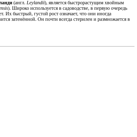
ланди
(англ.
Leylandii
), является быстрорастущим хвойным
ensis
). Широко используется в садоводстве, в первую очередь
т. Их быстрый, густой рост означает, что они иногда
вится затенённой. Он почти всегда стерилен и размножается в