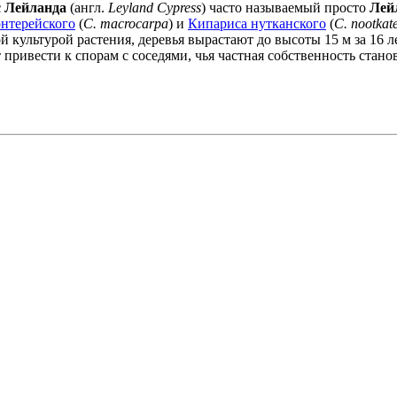
 Лейланда
(англ.
Leyland Cypress
) часто называемый просто
Лей
нтерейского
(
C. macrocarpa
) и
Кипариса нутканского
(
C. nootkat
 культурой растения, деревья вырастают до высоты 15 м за 16 ле
привести к спорам с соседями, чья частная собственность стано