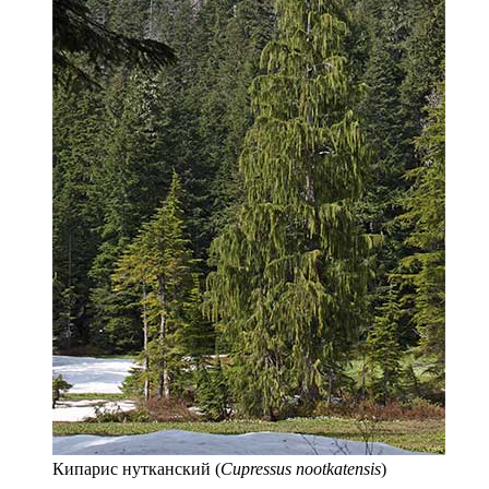
Кипарис нутканский (
Cupressus nootkatensis
)