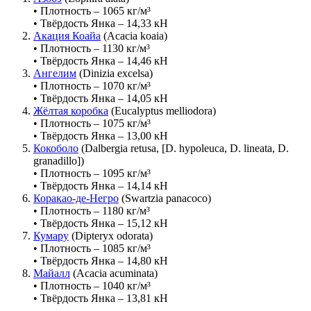
• Плотность – 1065 кг/м³
• Твёрдость Янка – 14,33 кН
Акация Коайа
(Acacia koaia)
• Плотность – 1130 кг/м³
• Твёрдость Янка – 14,46 кН
Ангелим
(Dinizia excelsa)
• Плотность – 1070 кг/м³
• Твёрдость Янка – 14,05 кН
Жёлтая коробка
(Eucalyptus melliodora)
• Плотность – 1075 кг/м³
• Твёрдость Янка – 13,00 кН
Кокоболо
(Dalbergia retusa, [D. hypoleuca, D. lineata, D.
granadillo])
• Плотность – 1095 кг/м³
• Твёрдость Янка – 14,14 кН
Коракао-де-Негро
(Swartzia panacoco)
• Плотность – 1180 кг/м³
• Твёрдость Янка – 15,12 кН
Кумару
(Dipteryx odorata)
• Плотность – 1085 кг/м³
• Твёрдость Янка – 14,80 кН
Майалл
(Acacia acuminata)
• Плотность – 1040 кг/м³
• Твёрдость Янка – 13,81 кН