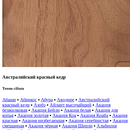
Австралийский красный кедр
Toona ciliata
Абаши
▪
Абрикос
▪
Абура
▪
Аводире
▪
Австралийский
красный кедр
▪
Азобэ
▪
Айлант высочайший
▪
Акация
безжилковая
▪
Акация Бейли
▪
Акация белая
▪
Акация для
копья
▪
Акация золотая
▪
Акация Коа
▪
Акация Коайа
▪
Акация
красная
▪
Акация низбегающая
▪
Акация серебристая
▪
Акация
смешанная
▪
Акация чёрная
▪
Акация Ширли
▪
Альбиция