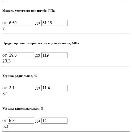
Модуль упругости при изгибе, ГПа
от
до
7
Предел прочности при сжатии вдоль волокон, МПа
от
до
29.3
Усушка радиальная, %
от
до
3.1
Усушка тангенциальная, %
от
до
5.3