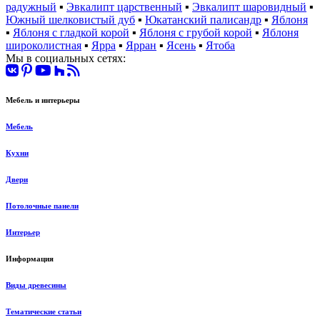
радужный
▪
Эвкалипт царственный
▪
Эвкалипт шаровидный
▪
Южный шелковистый дуб
▪
Юкатанский палисандр
▪
Яблоня
▪
Яблоня с гладкой корой
▪
Яблоня с грубой корой
▪
Яблоня
широколистная
▪
Ярра
▪
Ярран
▪
Ясень
▪
Ятоба
Мы в социальных сетях:
Мебель и интерьеры
Мебель
Кухни
Двери
Потолочные панели
Интерьер
Информация
Виды древесины
Тематические статьи