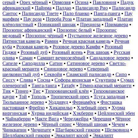
серый
▪
Орех чёрный
▪
Ормозия
▪
Осина
▪
Павловния
▪
Падук
африканский
▪
Пайнма
▪
Палдао
▪
Палисандр Рио
▪
Палисандр
Сантос
▪
Палисандр Тиете
▪
Пало бланко
▪
Панга-панга
▪
Пау
марфим
▪
Пау роза
▪
Пероба Роза
▪
Платан западный
▪
Платан
клёнолистный
▪
Поникший шиоак
▪
Прециоза
▪
Примавера
▪
Прозопис африканский
▪
Прозопис белый
▪
Прозопис
медовый
▪
Прозопис чёрный
▪
Пустынное железное дерево
▪
Пятнистая камедь
▪
Рамин
▪
Речная красная камедь
▪
Речная
куба
▪
Розовая камедь
▪
Розовое дерево Камфи
▪
Розовый
Гиджи
▪
Розовый дуб
▪
Розовый ясень
▪
Рок шиоак
▪
Русская
олива
▪
Саман
▪
Самшит вечнозелёный
▪
Сандаловое дерево
▪
Сапеле
▪
Саподилла
▪
Сатин
▪
Сатиновое дерево
▪
Светло-
красный меранти
▪
Свинцовое дерево
▪
Северный
шелковистый дуб
▪
Секвойя
▪
Сиамский палисандр
▪
Сипо
▪
Сиссу
▪
Слива
▪
Сосна
▪
Софора японская
▪
Сукупира
▪
Сумах
оленерогий
▪
Танга-танга
▪
Татабу
▪
Тёмно-красный меранти
▪
Тик
▪
Тинео
▪
Тис
▪
Тихоокеанский клён
▪
Тихоокеанское
каури
▪
Той
▪
Тополь
▪
Тропический орех
▪
Тсуга западная
▪
Тюльпанное дерево
▪
Уоддивуд
▪
Фернамбук
▪
Фисташка
настоящая
▪
Фрейхо
▪
Хикарильо
▪
Хлебный орех
▪
Хурма
виргинская
▪
Хурма индийская
▪
Хэкберри
▪
Цейлонский эбен
▪
Чайнаберри
▪
Чакте Вига
▪
Череджейра
▪
Черешня
▪
Чёрное
железное дерево
▪
Чёрный сирис
▪
Чёрный шиоак
▪
Чечем
▪
Чинквапин
▪
Чичипате
▪
Шагбаркский гикори
▪
Шелковица
▪
Шеллбаркский гикори
▪
Эвкалипт косой
▪
Эвкалипт