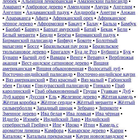
леббек
▪
Альбиция ленкоранская
▪
Амазонский палисандр
▪
Амарант
▪
Амбровое дерево
▪
Амендоим
▪
Амура
▪
Ангелим
▪
Ангелин
▪
Андаманский падук
▪
Андироба
▪
Анегри
▪
Анжан
▪
Арараканга
▪
Афата
▪
Африканский орех
▪
Африканское
чёрное дерево
▪
Афрормозия
▪
Бакаут
▪
Балау
▪
Бальза
▪
Бамбук
▪
Баобаб
▪
Барвуд
▪
Бархат амурский
▪
Батай
▪
Бекак
▪
Бели
▪
Белый меранти
▪
Бенди
▪
Берёза
▪
Бирманский падук
▪
Бирманский палисандр
▪
Бифвуд
▪
Бокоте
▪
Болотный
махагони
▪
Боссе
▪
Бразильская пау роза
▪
Бразильское
тюльпановое дерево
▪
Бригалоу
▪
Буа де Роз
▪
Бубинга
▪
Бук
▪
Бунари
▪
Бычий дуб
▪
Вамара
▪
Венге
▪
Веравуд
▪
Верблюжья
акация
▪
Вест-индское сатиновое дерево
▪
Вишня
американская
▪
Вишня обыкновенная
▪
Волосатый дуб
▪
Восточно-индийский палисандр
▪
Восточно-индийское каури
▪
Вяз американский
▪
Вяз красный
▪
Вяз малый
▪
Габонский
эбен
▪
Гиджи
▪
Гондурасский палисандр
▪
Гонкало
▪
Граб
каролинский
▪
Граб обыкновенный
▪
Груша
▪
Гуаякан
▪
Дуб
▪
Дуб карри
▪
Дуссия
▪
Ель
▪
Железное дерево
▪
Жёлтая камедь
▪
Жёлтая коробка
▪
Жёлтое сердце
▪
Жёлтый меранти
▪
Жёлтый
сильверболли
▪
Западный шиоак
▪
Зебрано
▪
Зирикоте
▪
Змеиное дерево
▪
Ива белая
▪
Ива ломкая
▪
Ива чёрная
▪
Идигбо
▪
Изомбе
▪
Индийский Лавр
▪
Индийский
серебристый Грейвуд
▪
Ипе
▪
Ироко
▪
Итин
▪
Камедь с
ароматом лимона
▪
Камфора
▪
Канарское дерево
▪
Карри
▪
Каталокс
▪
Катальпа прекрасная
▪
Каури новозеландское
▪