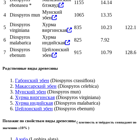
3
1155
14.14
ebonasea *
блэквуд
Мунский
4
Diospyros mun
1065
13.35
эбен
Diospyros
Хурма
5
835
10.23
122.1
virginiana
виргинская
Diospyros
Хурма
6
825
7.92
malabarica
индийская
Diospyros
Цейлонский
7
915
10.79
128.6
ebenum
эбен
Родственные виды древесины
Габонский эбен
(Diospyros crassiflora)
Макассарский эбен
(Diospyros celebica)
Мунский эбен
(Diospyros mun)
Хурма виргинская
(Diospyros virginiana)
Хурма индийская
(Diospyros malabarica)
Цейлонский эбен
(Diospyros ebenum)
Похожие по свойствам виды древесины
( плотность и твёрдость совпадают по
значению ±10% )
Азобэ
(Lophira alata)