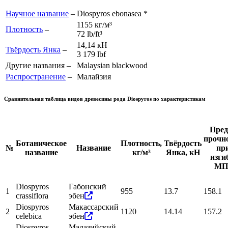
Научное название
–
Diospyros ebonasea *
1155 кг/м³
Плотность
–
72 lb/ft³
14,14 кН
Твёрдость Янка
–
3 179 lb
f
Другие названия –
Malaysian blackwood
Распространение
–
Малайзия
Сравнительная таблица видов древесины рода
Diospyros
по характеристикам
Пред
прочн
Ботаническое
Плотность,
Твёрдость
№
Название
пр
название
кг/м³
Янка, кН
изги
МП
Diospyros
Габонский
1
955
13.7
158.1
crassiflora
эбен
Diospyros
Макассарский
2
1120
14.14
157.2
celebica
эбен
Diospyros
Малазийский