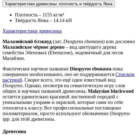
Характеристики древесины: плотность и твёрдость Янка
Плотность – 1155 кг/м³
Твёрдость Янка – 14.14 кН
Характеристики древесины
Малазийский блэквуд
(лат.
Diospyros
ebonasea
) или дословно
Малазийское чёрное дерево
– вид цветущего дерева
семейства Эбеновых (Ebenaceae), эндемичный для лесов
Малайзии.
Фактическое научное название
Diospyros ebonasea
пока
совершенно необоснованно, оно не поддерживается
Списком
растений
. Скорее всего, это ещё один известный вид
Diospyros
. Однако, несмотря на семантическую игру слов
общих и научных названий древесины,
Malaysian blackwood
остается удивительно красивой лиственной породой с
уникальными узорами и окраской, которые сами по себе
относятся к классу. Все профессиональные поставщики
пиломатериалов, просто используют обозначение
Diospyros
spp.
для этой древесины.
Древесина