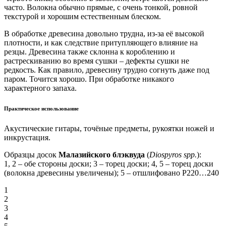
часто. Волокна обычно прямые, с очень тонкой, ровной
текстурой и хорошим естественным блеском.
В обработке древесина довольно трудна, из-за её высокой
плотности, и как следствие притупляющего влияние на
резцы. Древесина также склонна к короблению и
растрескиванию во время сушки – дефекты сушки не
редкость. Как правило, древесину трудно согнуть даже под
паром. Точится хорошо. При обработке никакого
характерного запаха.
Практическое использование
Акустические гитары, точёные предметы, рукоятки ножей и
инкрустация.
Образцы досок
Малазийского блэквуда
(
Diospyros spp.
):
1, 2 – обе стороны доски; 3 – торец доски; 4, 5 – торец доски
(волокна древесины увеличены); 5 – отшлифовано P220…240
1
2
3
4