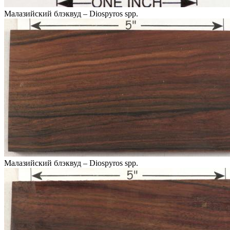
Малазийский блэквуд – Diospyros spp.
Малазийский блэквуд – Diospyros spp.