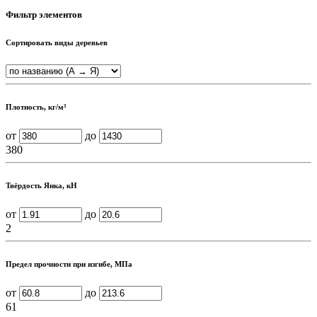
Фильтр элементов
Сортировать виды деревьев
Плотность, кг/м³
от
до
380
Твёрдость Янка, кН
от
до
2
Предел прочности при изгибе, МПа
от
до
61