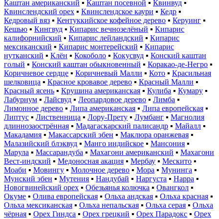
Каштан американский
▪
Каштан посевной
▪
Квинвуд
▪
Квинслендский орех
▪
Квинслендское каури
▪
Кедр
▪
Кедровый вяз
▪
Кентуккийское кофейное дерево
▪
Керуинг
▪
Кешью
▪
Кингвуд
▪
Кипарис вечнозелёный
▪
Кипарис
калифорнийский
▪
Кипарис лейландский
▪
Кипарис
мексиканский
▪
Кипарис монтерейский
▪
Кипарис
нутканский
▪
Клён
▪
Кокоболо
▪
Кокусвуд
▪
Конский каштан
голый
▪
Конский каштан обыкновенный
▪
Коракао-де-Негро
▪
Коричневое сердце
▪
Коричневый Малли
▪
Кото
▪
Красильная
шелковица
▪
Красное кровавое дерево
▪
Красный Малли
▪
Красный ясень
▪
Крушина американская
▪
Кулиба
▪
Кумару
▪
Лабурнум
▪
Лайсвуд
▪
Леопардовое дерево
▪
Лимба
▪
Лимонное дерево
▪
Липа американская
▪
Липа европейская
▪
Липтус
▪
Лиственница
▪
Лору-Прету
▪
Лумбанг
▪
Магнолия
длиннозаострённая
▪
Мадагаскарский палисандр
▪
Майалл
▪
Макадамия
▪
Макассарский эбен
▪
Маклюра оранжевая
▪
Малазийский блэквуд
▪
Манго индийское
▪
Мансония
▪
Марула
▪
Массарандуба
▪
Махагони американский
▪
Махагони
Вест-индский
▪
Медоносная акация
▪
Мербау
▪
Мескито
▪
Моаби
▪
Мовингу
▪
Молочное дерево
▪
Мора
▪
Мунинга
▪
Мунский эбен
▪
Мутения
▪
Нандубай
▪
Наргуста
▪
Нарра
▪
Новогвинейский орех
▪
Обезьянья колючка
▪
Овангкол
▪
Окуме
▪
Олива европейская
▪
Ольха андская
▪
Ольха красная
▪
Ольха мексиканская
▪
Ольха непальская
▪
Ольха серая
▪
Ольха
чёрная
▪
Орех Гиндса
▪
Орех грецкий
▪
Орех Парадокс
▪
Орех