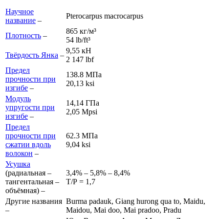
Научное
Pterocarpus macrocarpus
название
–
865 кг/м³
Плотность
–
54 lb/ft³
9,55 кН
Твёрдость Янка
–
2 147 lb
f
Предел
138.8 МПа
прочности при
20,13 ksi
изгибе
–
Модуль
14,14 ГПа
упругости при
2,05 Mpsi
изгибе
–
Предел
прочности при
62.3 МПа
сжатии вдоль
9,04 ksi
волокон
–
Усушка
(радиальная –
3,4% – 5,8% – 8,4%
тангентальная –
Т/Р = 1,7
объёмная) –
Другие названия
Burma padauk, Giang hurong qua to, Maidu,
–
Maidou, Mai doo, Mai pradoo, Pradu