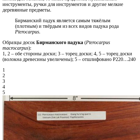
инструменты, ручки для инструментов и другие мелкие
деревянные предметы.
Бирманский падук является самым тяжёлым
(плотным) и твёрдым из всех видов падука рода
Pterocarpus
.
Образцы досок
Бирманского падука
(
Pterocarpus
macrocarpus
):
1, 2 – обе стороны доски; 3 – торец доски; 4, 5 – торец доски
(волокна древесины увеличены); 5 – отшлифовано P220…240
1
2
3
4
5