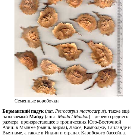
Семенные коробочки
Бирманский падук
(лат.
Pterocarpus macrocarpus
), также ещё
называемый
Майду
(англ.
Maidu
/
Maidou
) – дерево среднего
размера, произрастаю
щее в тропичес
ких Юго-Восточной
Азии: в Мьянме (бывш. Бирма), Лаосе, Камбодже, Таиланде и
Вьетнаме, а также в Индии и странах Карибского бассейна.