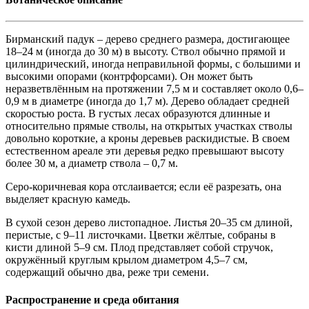
Бирманский падук – дерево среднего размера, достигающее
18–24 м (иногда до 30 м) в высоту. Ствол обычно прямой и
цилиндричес
кий, иногда неправильной формы, с большими и
высокими опорами (контрфорсами). Он может быть
неразветвлённым на протяжении 7,5 м и составляет около 0,6–
0,9 м в диаметре (иногда до 1,7 м). Дерево обладает средней
скоростью роста. В густых лесах образуются длинные и
относительно прямые стволы, на открытых участках стволы
довольно короткие, а кроны деревьев раскидистые. В своем
естественном ареале эти деревья редко превышают высоту
более 30 м, а диаметр ствола – 0,7 м.
Серо-коричневая кора отслаивается; если её разрезать, она
выделяет красную камедь.
В сухой сезон дерево листопадное. Листья 20–35 см длиной,
перистые, с 9–11 листочками. Цветки жёлтые, собраны в
кисти длиной 5–9 см. Плод представляет собой стручок,
окружённый круглым крылом диаметром 4,5–7 см,
содержащий обычно два, реже три семени.
Распространение и среда обитания