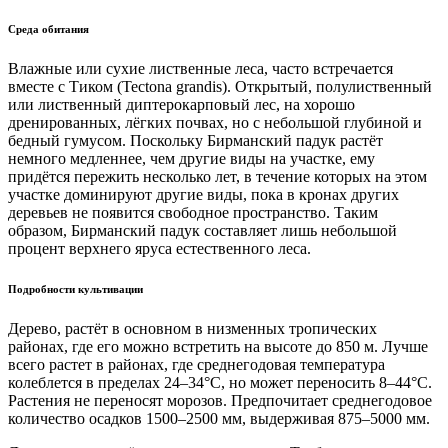
Среда обитания
Влажные или сухие лиственные леса, часто встречается
вместе с Тиком (Tectona grandis). Открытый, полулиственный
или лиственный диптерокарповый лес, на хорошо
дренированных, лёгких почвах, но с небольшой глубиной и
бедный гумусом. Поскольку Бирманский падук растёт
немного медленнее, чем другие виды на участке, ему
придётся пережить несколько лет, в течение которых на этом
участке доминируют другие виды, пока в кронах других
деревьев не появится свободное пространство. Таким
образом, Бирманский падук составляет лишь небольшой
процент верхнего яруса естественного леса.
Подробности культивации
Дерево, растёт в основном в низменных тропических
районах, где его можно встретить на высоте до 850 м. Лучше
всего растет в районах, где среднегодовая температура
колеблется в пределах 24–34°C, но может переносить 8–44°C.
Растения не переносят морозов. Предпочитает среднегодовое
количество осадков 1500–2500 мм, выдерживая 875–5000 мм.