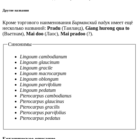
Другие названия
Кроме торгового наименования
Бирманский падук
имеет ещё
несколько названий:
Pradu
(Таиланд),
Giang hurong qua to
(Вьетнам),
Mai doo
(Лаос),
Mai pradoo
(?).
Синонимы
Lingoum cambodianum
Lingoum glaucinum
Lingoum gracile
Lingoum macrocarpum
Lingoum oblongum
Lingoum parvifolium
Lingoum pedatum
Pterocarpus cambodianus
Pterocarpus glaucinus
Pterocarpus gracilis
Pterocarpus parvifolius
Pterocarpus pedatus
Ботаническое описание