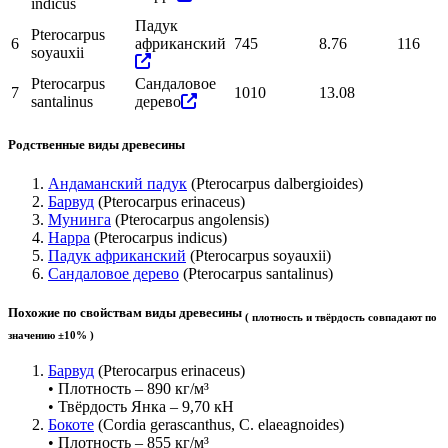
indicus
Падук
Pterocarpus
6
африканский
745
8.76
116
soyauxii
Pterocarpus
Сандаловое
7
1010
13.08
santalinus
дерево
Родственные виды древесины
Андаманский падук
(Pterocarpus dalbergioides)
Барвуд
(Pterocarpus erinaceus)
Мунинга
(Pterocarpus angolensis)
Нарра
(Pterocarpus indicus)
Падук африканский
(Pterocarpus soyauxii)
Сандаловое дерево
(Pterocarpus santalinus)
Похожие по свойствам виды древесины
( плотность и твёрдость совпадают по
значению ±10% )
Барвуд
(Pterocarpus erinaceus)
• Плотность – 890 кг/м³
• Твёрдость Янка – 9,70 кН
Бокоте
(Cordia gerascanthus, C. elaeagnoides)
• Плотность – 855 кг/м³