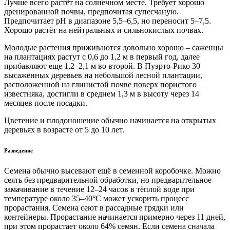
Лучше всего растёт на солнечном месте. Требует хорошо
дренированной почвы, предпочитая супесчаную.
Предпочитает рН в диапазоне 5,5–6,5, но переносит 5–7,5.
Хорошо растёт на нейтральных и сильнокислых почвах.
Молодые растения приживаются довольно хорошо – саженцы
на плантациях растут с 0,6 до 1,2 м в первый год, далее
прибавляют еще 1,2–2,1 м во второй. В Пуэрто-Рико 30
высаженных деревьев на небольшой лесной плантации,
расположенной на глинистой почве поверх пористого
известняка, достигли в среднем 1,3 м в высоту через 14
месяцев после посадки.
Цветение и плодоношение обычно начинается на открытых
деревьях в возрасте от 5 до 10 лет.
Разведение
Семена обычно высевают ещё в семенной коробочке. Можно
сеять без предварительной обработки, но предварительное
замачивание в течение 12–24 часов в тёплой воде при
температуре около 35–40°C может ускорить процесс
прорастания. Семена сеют в рассадные грядки или
контейнеры. Прорастание начинается примерно через 11 дней,
при этом прорастает около 64% семян. Если семена сначала