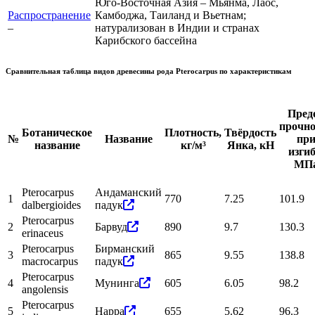
Юго-Восточная Азия – Мьянма, Лаос,
Распространение
Камбоджа, Таиланд и Вьетнам;
–
натурализован в Индии и странах
Карибского бассейна
Сравнительная таблица видов древесины рода
Pterocarpus
по характеристикам
Пред
прочно
Ботаническое
Плотность,
Твёрдость
№
Название
пр
название
кг/м³
Янка, кН
изгиб
МП
Pterocarpus
Андаманский
1
770
7.25
101.9
dalbergioides
падук
Pterocarpus
2
Барвуд
890
9.7
130.3
erinaceus
Pterocarpus
Бирманский
3
865
9.55
138.8
macrocarpus
падук
Pterocarpus
4
Мунинга
605
6.05
98.2
angolensis
Pterocarpus
5
Нарра
655
5.62
96.3