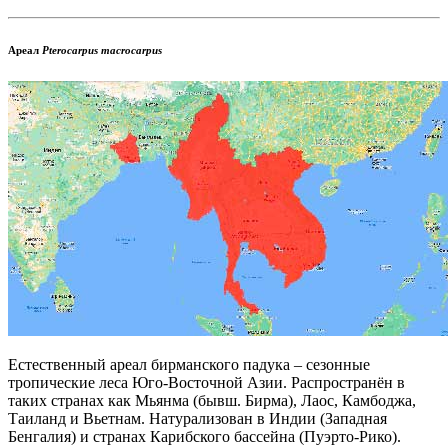
Ареал
Pterocarpus macrocarpus
Естественный ареал бирманского падука – сезонные
тропические леса Юго-Восточной Азии. Распространён в
таких странах как
Мьянма
(бывш. Бирма),
Лаос
,
Камбоджа
,
Таиланд
и
Вьетнам
. Натурализован в
Индии
(Западная
Бенгалия) и странах
Карибского бассейна
(Пуэрто-Рико).