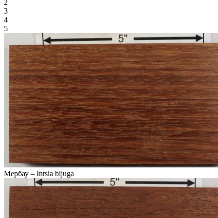
2
3
4
5
Мербау – Intsia bijuga