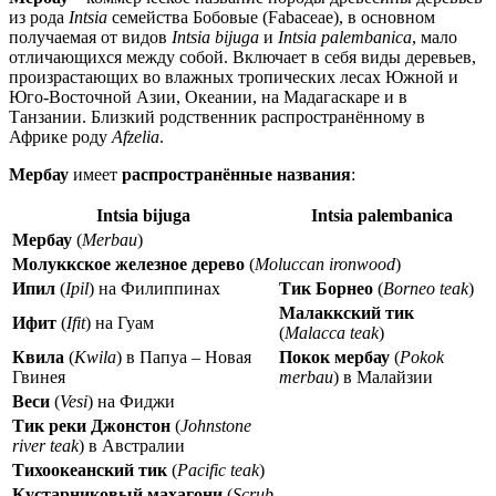
из рода
Intsia
семейства Бобовые (Fabaceae), в основном
получаемая от видов
Intsia bijuga
и
Intsia palembanica
, мало
отличающихся между собой. Включает в себя виды деревьев,
произрастающих во влажных тропических лесах Южной и
Юго-Восточной Азии, Океании, на Мадагаскаре и в
Танзании. Близкий родственник распространённому в
Африке роду
Afzelia
.
Мербау
имеет
распространённые названия
:
Intsia bijuga
Intsia palembanica
Мербау
(
Merbau
)
Молуккское железное дерево
(
Moluccan ironwood
)
Ипил
(
Ipil
)
на Филиппинах
Тик Борнео
(
Borneo teak
)
Малаккский тик
Ифит
(
Ifit
)
на Гуам
(
Malacca teak
)
Квила
(
Kwila
)
в Папуа – Новая
Покок мербау
(
Pokok
Гвинея
merbau
)
в Малайзии
Веси
(
Vesi
)
на Фиджи
Тик реки Джонстон
(
Johnstone
river teak
)
в Австралии
Тихоокеанский тик
(
Pacific teak
)
Кустарниковый махагони
(
Scrub