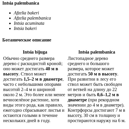
Intsia palembanica
Afzelia bakeri
Afzelia palembanica
Intsia acuminata
Intsia bakeri
Ботаническое описание
Intsia bijuga
Intsia palembanica
Обычно среднего размера
Листопадное дерево
дерево с раскидистой кроной;
среднего и большого
оно может достигать
40 м в
размера, которое может
высоту
. Ствол может
достигать
50 м в высоту
.
достигать
1,5–2 м в диаметре
,
При развитии в лесу его
часто с небольшими опорами
ствол может быть свободен
высотой 2–4 м и шириной
от ветвей на длину до 22
около 2 м. Это более или менее
метров и быть
0,6–1,2 м в
вечнозелёное растение, хотя
диаметре
(при рекордном
виды этого рода, как правило,
значении до 4 м в диаметре).
ежегодно сбрасывают листья и
Контрфорсы достигают 7 м в
остаются голыми в течение
высоту, 30 см в толщину и
нескольких дней в году.
простираются наружу на 6 м.