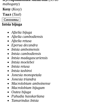
mahogany
)
Коху
(
Коху
)
Таал
(
Taal
)
Синонимы
Intsia bijuga
Afzelia bijuga
Afzelia cambodiensis
Afzelia retusa
Eperua decandra
Intsia amboinensis
Intsia cambodiensis
Intsia madagascariensis
Intsia moelebei
Intsia retusa
Intsia tashiroi
Jonesia monopetala
Jonesia triandra
Macrolobium amboinense
Macrolobium bijugum
Outea bijuga
Pahudia hasskarliana
Tamarindus Intsia