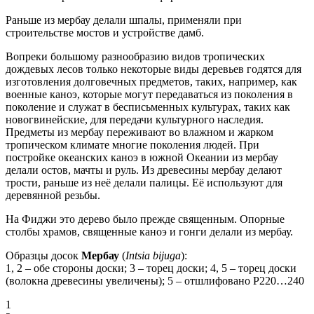
Раньше из мербау делали шпалы, применяли при
строительстве мостов и устройстве дамб.
Вопреки большому разнообразию видов тропических
дождевых лесов только некоторые виды деревьев годятся для
изготовления долговечных предметов, таких, например, как
военные каноэ, которые могут передаваться из поколения в
поколение и служат в бесписьменных культурах, таких как
новогвинейские, для передачи культурного наследия.
Предметы из мербау переживают во влажном и жарком
тропическом климате многие поколения людей. При
постройке океанских каноэ в южной Океании из мербау
делали остов, мачты и руль. Из древесины мербау делают
трости, раньше из неё делали палицы. Её используют для
деревянной резьбы.
На Фиджи это дерево было прежде священным. Опорные
столбы храмов, священные каноэ и гонги делали из мербау.
Образцы досок
Мербау
(
Intsia bijuga
):
1, 2 – обе стороны доски; 3 – торец доски; 4, 5 – торец доски
(волокна древесины увеличены); 5 – отшлифовано P220…240
1