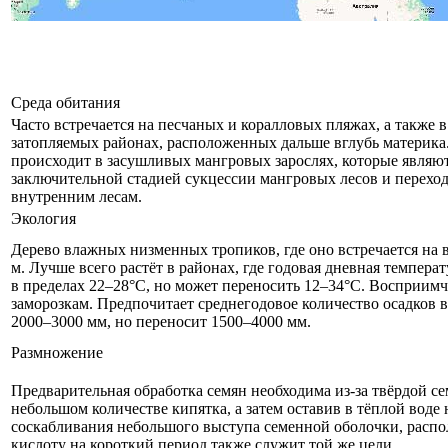
Среда обитания
Часто встречается на песчаных и коралловых пляжах, а также 
затопляемых районах, расположенных дальше вглубь материка
происходит в засушливых мангровых зарослях, которые являю
заключительной стадией сукцессии мангровых лесов и переход
внутренним лесам.
Экология
Дерево влажных низменных тропиков, где оно встречается на 
м. Лучше всего растёт в районах, где годовая дневная темпера
в пределах 22–28°C, но может переносить 12–34°C. Восприимч
заморозкам. Предпочитает среднегодовое количество осадков в
2000–3000 мм, но переносит 1500–4000 мм.
Размножение
Предварительная обработка семян необходима из-за твёрдой се
небольшом количестве кипятка, а затем оставив в тёплой вод
соскабливания небольшого выступа семенной оболочки, распо
кислоту на короткий период также служит той же цели.