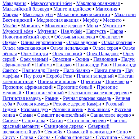
Макадамия
▪
Макассарский эбен
▪
Маклюра оранжевая
▪
Малазийский блэквуд
▪
Манго индийское
▪
Мансония
▪
Марула
▪
Массарандуба
▪
Махагони американский
▪
Махагони
Вест-индский
▪
Медоносная акация
▪
Мербау
▪
Мескито
▪
Моаби
▪
Мовингу
▪
Молочное дерево
▪
Мора
▪
Мунинга
▪
Мунский эбен
▪
Мутения
▪
Нандубай
▪
Наргуста
▪
Нарра
▪
Новогвинейский орех
▪
Обезьянья колючка
▪
Овангкол
▪
Окуме
▪
Олива европейская
▪
Ольха андская
▪
Ольха красная
▪
Ольха мексиканская
▪
Ольха непальская
▪
Ольха серая
▪
Ольха
чёрная
▪
Орех Гиндса
▪
Орех грецкий
▪
Орех Парадокс
▪
Орех
серый
▪
Орех чёрный
▪
Ормозия
▪
Осина
▪
Павловния
▪
Падук
африканский
▪
Пайнма
▪
Палдао
▪
Палисандр Рио
▪
Палисандр
Сантос
▪
Палисандр Тиете
▪
Пало бланко
▪
Панга-панга
▪
Пау
марфим
▪
Пау роза
▪
Пероба Роза
▪
Платан западный
▪
Платан
клёнолистный
▪
Поникший шиоак
▪
Прециоза
▪
Примавера
▪
Прозопис африканский
▪
Прозопис белый
▪
Прозопис
медовый
▪
Прозопис чёрный
▪
Пустынное железное дерево
▪
Пятнистая камедь
▪
Рамин
▪
Речная красная камедь
▪
Речная
куба
▪
Розовая камедь
▪
Розовое дерево Камфи
▪
Розовый
Гиджи
▪
Розовый дуб
▪
Розовый ясень
▪
Рок шиоак
▪
Русская
олива
▪
Саман
▪
Самшит вечнозелёный
▪
Сандаловое дерево
▪
Сапеле
▪
Саподилла
▪
Сатин
▪
Сатиновое дерево
▪
Светло-
красный меранти
▪
Свинцовое дерево
▪
Северный
шелковистый дуб
▪
Секвойя
▪
Сиамский палисандр
▪
Сипо
▪
Сиссу
▪
Слива
▪
Сосна
▪
Софора японская
▪
Сукупира
▪
Сумах