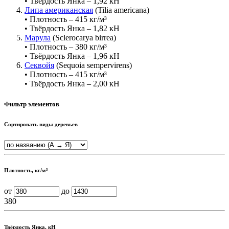
• Твёрдость Янка – 1,92 кН
Липа американская
(Tilia americana)
• Плотность – 415 кг/м³
• Твёрдость Янка – 1,82 кН
Марула
(Sclerocarya birrea)
• Плотность – 380 кг/м³
• Твёрдость Янка – 1,96 кН
Секвойя
(Sequoia sempervirens)
• Плотность – 415 кг/м³
• Твёрдость Янка – 2,00 кН
Фильтр элементов
Сортировать виды деревьев
Плотность, кг/м³
от
до
380
Твёрдость Янка, кН