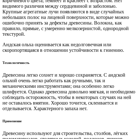
коричневого цвета; темнеет и краснеет с возрастом. Нет
видимого различия между сердцевиной и заболонью.
Крупные агрегатные лучи появляются в виде случайных
небольших полос на лицевой поверхности, которые можно
ошибочно принять за дефекты древесины. Волокна, как
правило, прямые, с умеренно мелкозернистой, однородной
текстурой.
Андская ольха оценивается как недолговечная или
скоропортящаяся в отношении устойчивости к гниению.
Технологичность
Древесина легко сохнет и хорошо сохраняется. С андской
ольхой очень легко работать как ручными, так и
механическими инструментами; она особенно легко
шлифуется. Однако древесина довольно мягкая, и необходимо
соблюдать осторожность, чтобы в некоторых случаях на ней
не оставалось вмятин. Хорошо точится, склеивается и
отделывается. Характерного запаха нет.
Применение
Древесину используют для строительства, столбов, лёгких
пиломатериалов, столярных изделий, поддонов, ящиков,