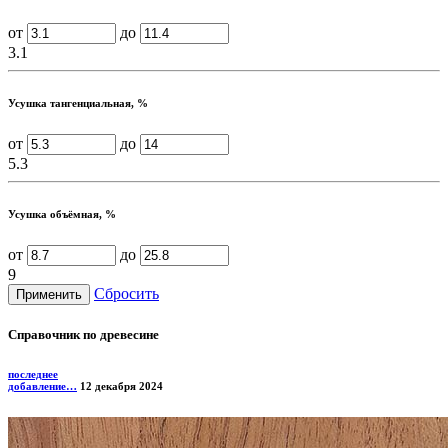
от
до
3.1
Усушка тангенциальная, %
от
до
5.3
Усушка объёмная, %
от
до
9
Сбросить
Справочник по древесине
последнее
добавление…
12 декабря 2024