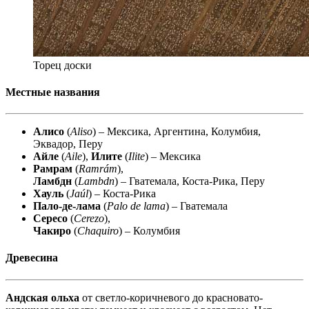
Торец доски
Местные названия
Алисо
(
Aliso
) – Мексика, Аргентина, Колумбия,
Эквадор, Перу
Айле
(
Aile
),
Илите
(
Ilite
) – Мексика
Рамрам
(
Ramrám
),
Ламбдн
(
Lambdn
) – Гватемала, Коста-Рика, Перу
Хауль
(
Jaúl
) – Коста-Рика
Пало-де-лама
(
Palo de lama
) – Гватемала
Сересо
(
Cerezo
),
Чакиро
(
Chaquiro
) – Колумбия
Древесина
Андская ольха
от светло-коричневого до красновато-