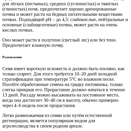
для лёгких (песчаных), средних (суглинистых) и тяжёлых
(глинистых) почв, предпочитает хорошо дренированные
почвы и может расти на бедных питательными веществами
почвах. Подходящий рН – до 4,5: слабокислые, нейтральные и
основные (слабощелочные) почвы, может расти на очень
кислых почвах.
Оно может расти в полутени (светлый лес) или без тени.
Предпочитает влажную почву.
Размножение
Семя имеет короткую всхожесть и должно быть посеяно, как
только созреет. Для этого требуется 10–20 дней холодной
стратификации при температуре 5°C во влажном песке.
Посейте обработанные семена на грядку питомника, только
слегка прикрыв его. Прорастание должно начаться в течение
13 дней. Рассаду можно высаживать на постоянное место,
когда она достигнет 30–40 см в высоту, обычно примерно
через 4–6 недель после прорастания.
Легко размножаемая из семян или путём естественной
регенерации, является популярным видом для
агролесоводства в своем родном ареале.