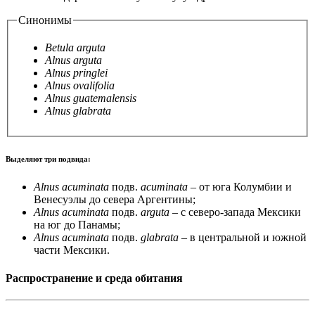
Синонимы
Betula arguta
Alnus arguta
Alnus pringlei
Alnus ovalifolia
Alnus guatemalensis
Alnus glabrata
Выделяют три подвида:
Alnus acuminata
подв.
acuminata
– от юга Колумбии и
Венесуэлы до севера Аргентины;
Alnus acuminata
подв.
arguta
– с северо-запада Мексики
на юг до Панамы;
Alnus acuminata
подв.
glabrata
– в центральной и южной
части Мексики.
Распространение и среда обитания