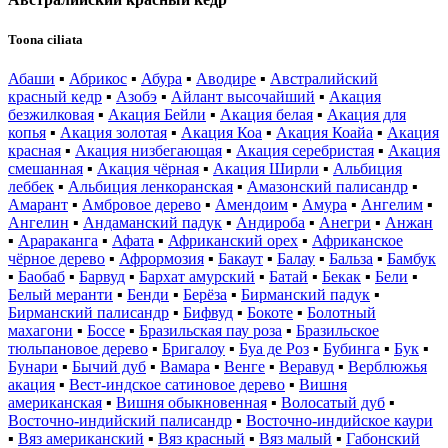
Toona ciliata
Абаши
▪
Абрикос
▪
Абура
▪
Аводире
▪
Австралийский
красный кедр
▪
Азобэ
▪
Айлант высочайший
▪
Акация
безжилковая
▪
Акация Бейли
▪
Акация белая
▪
Акация для
копья
▪
Акация золотая
▪
Акация Коа
▪
Акация Коайа
▪
Акация
красная
▪
Акация низбегающая
▪
Акация серебристая
▪
Акация
смешанная
▪
Акация чёрная
▪
Акация Ширли
▪
Альбиция
леббек
▪
Альбиция ленкоранская
▪
Амазонский палисандр
▪
Амарант
▪
Амбровое дерево
▪
Амендоим
▪
Амура
▪
Ангелим
▪
Ангелин
▪
Андаманский падук
▪
Андироба
▪
Анегри
▪
Анжан
▪
Арараканга
▪
Афата
▪
Африканский орех
▪
Африканское
чёрное дерево
▪
Афрормозия
▪
Бакаут
▪
Балау
▪
Бальза
▪
Бамбук
▪
Баобаб
▪
Барвуд
▪
Бархат амурский
▪
Батай
▪
Бекак
▪
Бели
▪
Белый меранти
▪
Бенди
▪
Берёза
▪
Бирманский падук
▪
Бирманский палисандр
▪
Бифвуд
▪
Бокоте
▪
Болотный
махагони
▪
Боссе
▪
Бразильская пау роза
▪
Бразильское
тюльпановое дерево
▪
Бригалоу
▪
Буа де Роз
▪
Бубинга
▪
Бук
▪
Бунари
▪
Бычий дуб
▪
Вамара
▪
Венге
▪
Веравуд
▪
Верблюжья
акация
▪
Вест-индское сатиновое дерево
▪
Вишня
американская
▪
Вишня обыкновенная
▪
Волосатый дуб
▪
Восточно-индийский палисандр
▪
Восточно-индийское каури
▪
Вяз американский
▪
Вяз красный
▪
Вяз малый
▪
Габонский