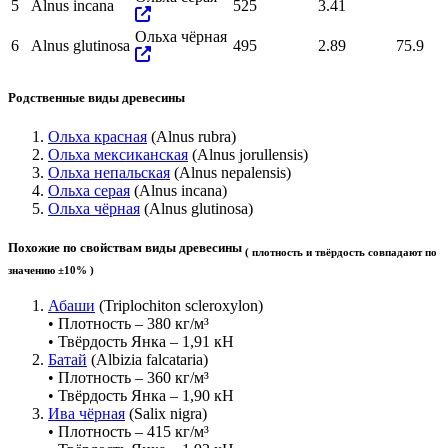
5
Alnus incana
525
3.41
Ольха чёрная
6
Alnus glutinosa
495
2.89
75.9
Родственные виды древесины
Ольха красная
(Alnus rubra)
Ольха мексиканская
(Alnus jorullensis)
Ольха непальская
(Alnus nepalensis)
Ольха серая
(Alnus incana)
Ольха чёрная
(Alnus glutinosa)
Похожие по свойствам виды древесины
( плотность и твёрдость совпадают по
значению ±10% )
Абаши
(Triplochiton scleroxylon)
• Плотность – 380 кг/м³
• Твёрдость Янка – 1,91 кН
Батай
(Albizia falcataria)
• Плотность – 360 кг/м³
• Твёрдость Янка – 1,90 кН
Ива чёрная
(Salix nigra)
• Плотность – 415 кг/м³