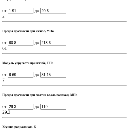
от
до
2
Предел прочности при изгибе, МПа
от
до
61
Модуль упругости при изгибе, ГПа
от
до
7
Предел прочности при сжатии вдоль волокон, МПа
от
до
29.3
Усушка радиальная, %