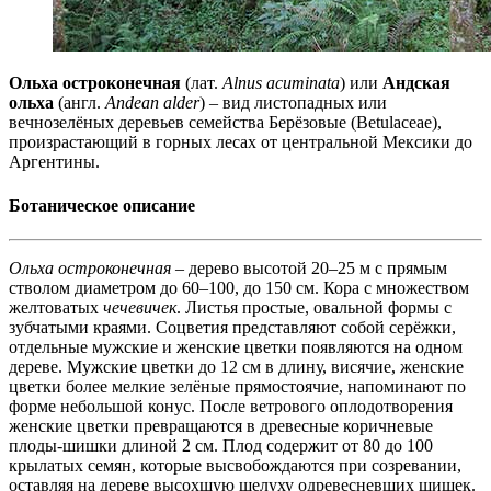
Ольха остроконечная
(лат.
Alnus acuminata
) или
Андская
ольха
(англ.
Andean alder
) – вид листопадных или
вечнозелёных деревьев семейства Берёзовые (Betulaceae),
произрастающий в горных лесах от центральной Мексики до
Аргентины.
Ботаническое описание
Ольха остроконечная
– дерево высотой 20–25 м с прямым
стволом диаметром до 60–100, до 150 см. Кора с множеством
желтоватых
чечевичек
. Листья простые, овальной формы с
зубчатыми краями. Соцветия представляют собой серёжки,
отдельные мужские и женские цветки появляются на одном
дереве. Мужские цветки до 12 см в длину, висячие, женские
цветки более мелкие зелёные прямостоячие, напоминают по
форме небольшой конус. После ветрового оплодотворения
женские цветки превращаются в древесные коричневые
плоды-шишки длиной 2 см. Плод содержит от 80 до 100
крылатых семян, которые высвобождаются при созревании,
оставляя на дереве высохшую шелуху одревесневших шишек.