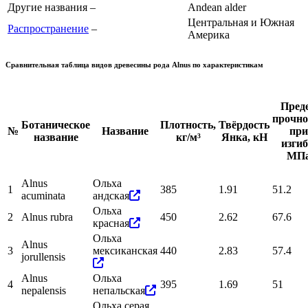
Другие названия –
Andean alder
Центральная и Южная
Распространение
–
Америка
Сравнительная таблица видов древесины рода
Alnus
по характеристикам
Пред
прочно
Ботаническое
Плотность,
Твёрдость
№
Название
при
название
кг/м³
Янка, кН
изгиб
МП
Alnus
Ольха
1
385
1.91
51.2
acuminata
андская
Ольха
2
Alnus rubra
450
2.62
67.6
красная
Ольха
Alnus
3
мексиканская
440
2.83
57.4
jorullensis
Alnus
Ольха
4
395
1.69
51
nepalensis
непальская
Ольха серая