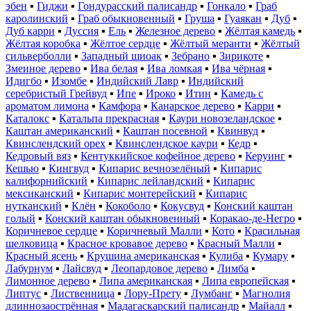
эбен
▪
Гиджи
▪
Гондурасский палисандр
▪
Гонкало
▪
Граб
каролинский
▪
Граб обыкновенный
▪
Груша
▪
Гуаякан
▪
Дуб
▪
Дуб карри
▪
Дуссия
▪
Ель
▪
Железное дерево
▪
Жёлтая камедь
▪
Жёлтая коробка
▪
Жёлтое сердце
▪
Жёлтый меранти
▪
Жёлтый
сильверболли
▪
Западный шиоак
▪
Зебрано
▪
Зирикоте
▪
Змеиное дерево
▪
Ива белая
▪
Ива ломкая
▪
Ива чёрная
▪
Идигбо
▪
Изомбе
▪
Индийский Лавр
▪
Индийский
серебристый Грейвуд
▪
Ипе
▪
Ироко
▪
Итин
▪
Камедь с
ароматом лимона
▪
Камфора
▪
Канарское дерево
▪
Карри
▪
Каталокс
▪
Катальпа прекрасная
▪
Каури новозеландское
▪
Каштан американский
▪
Каштан посевной
▪
Квинвуд
▪
Квинслендский орех
▪
Квинслендское каури
▪
Кедр
▪
Кедровый вяз
▪
Кентуккийское кофейное дерево
▪
Керуинг
▪
Кешью
▪
Кингвуд
▪
Кипарис вечнозелёный
▪
Кипарис
калифорнийский
▪
Кипарис лейландский
▪
Кипарис
мексиканский
▪
Кипарис монтерейский
▪
Кипарис
нутканский
▪
Клён
▪
Кокоболо
▪
Кокусвуд
▪
Конский каштан
голый
▪
Конский каштан обыкновенный
▪
Коракао-де-Негро
▪
Коричневое сердце
▪
Коричневый Малли
▪
Кото
▪
Красильная
шелковица
▪
Красное кровавое дерево
▪
Красный Малли
▪
Красный ясень
▪
Крушина американская
▪
Кулиба
▪
Кумару
▪
Лабурнум
▪
Лайсвуд
▪
Леопардовое дерево
▪
Лимба
▪
Лимонное дерево
▪
Липа американская
▪
Липа европейская
▪
Липтус
▪
Лиственница
▪
Лору-Прету
▪
Лумбанг
▪
Магнолия
длиннозаострённая
▪
Мадагаскарский палисандр
▪
Майалл
▪