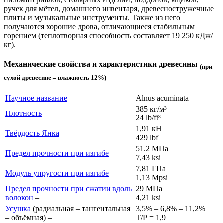
ручек для мётел, домашнего инвентаря, древесностружечные
плиты и музыкальные инструменты. Также из него
получаются хорошие дрова, отличающиеся стабильным
горением (теплотворная способность составляет 19 250 кДж/
кг).
Механические свойства и характеристики древесины
(при
сухой древесине – влажность 12%)
Научное название
–
Alnus acuminata
385 кг/м³
Плотность
–
24 lb/ft³
1,91 кН
Твёрдость Янка
–
429 lb
f
51.2 МПа
Предел прочности при изгибе
–
7,43 ksi
7,81 ГПа
Модуль упругости при изгибе
–
1,13 Mpsi
Предел прочности при сжатии вдоль
29 МПа
волокон
–
4,21 ksi
Усушка
(радиальная – тангентальная
3,5% – 6,8% – 11,2%
– объёмная) –
Т/Р = 1,9