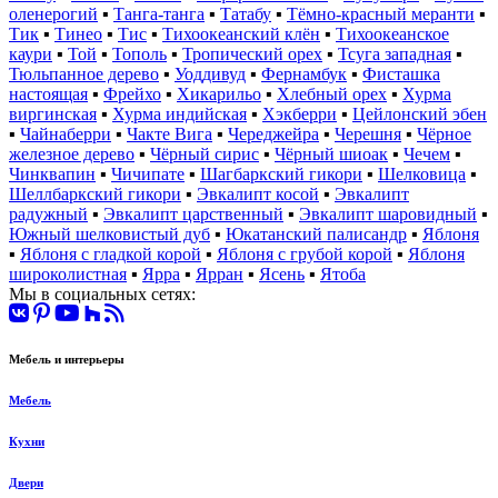
оленерогий
▪
Танга-танга
▪
Татабу
▪
Тёмно-красный меранти
▪
Тик
▪
Тинео
▪
Тис
▪
Тихоокеанский клён
▪
Тихоокеанское
каури
▪
Той
▪
Тополь
▪
Тропический орех
▪
Тсуга западная
▪
Тюльпанное дерево
▪
Уоддивуд
▪
Фернамбук
▪
Фисташка
настоящая
▪
Фрейхо
▪
Хикарильо
▪
Хлебный орех
▪
Хурма
виргинская
▪
Хурма индийская
▪
Хэкберри
▪
Цейлонский эбен
▪
Чайнаберри
▪
Чакте Вига
▪
Череджейра
▪
Черешня
▪
Чёрное
железное дерево
▪
Чёрный сирис
▪
Чёрный шиоак
▪
Чечем
▪
Чинквапин
▪
Чичипате
▪
Шагбаркский гикори
▪
Шелковица
▪
Шеллбаркский гикори
▪
Эвкалипт косой
▪
Эвкалипт
радужный
▪
Эвкалипт царственный
▪
Эвкалипт шаровидный
▪
Южный шелковистый дуб
▪
Юкатанский палисандр
▪
Яблоня
▪
Яблоня с гладкой корой
▪
Яблоня с грубой корой
▪
Яблоня
широколистная
▪
Ярра
▪
Ярран
▪
Ясень
▪
Ятоба
Мы в социальных сетях:
Мебель и интерьеры
Мебель
Кухни
Двери