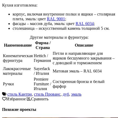
Кухня изготовлена:
корпус, включая внутренние полки и ящики – столярная
плита, эмаль: цвет
RAL 9001
;
фасады – массив дуба, эмаль: цвет
RAL 6034
;
столешница – искусственный камень толщиной 5 см.
Другие материалы и фурнитура:
Фирма /
Наименование
Описание
Страна
Петли и направляющие для
Кинематическая
Hettich /
ящиков бесшумного закрывания –
фурнитура
Германия
с доводкой и торможением
Лакокрасочные
Sayerlack
Матовая эмаль – RAL 6034
материалы
/ Италия
Premiere
Состаренная бронза и белый
Ручки
Furniture /
фарфор
Италия
стиль Кантри
,
стиль Прованс
,
дуб
,
эмаль
Избранное
Сравнить
Похожие проекты