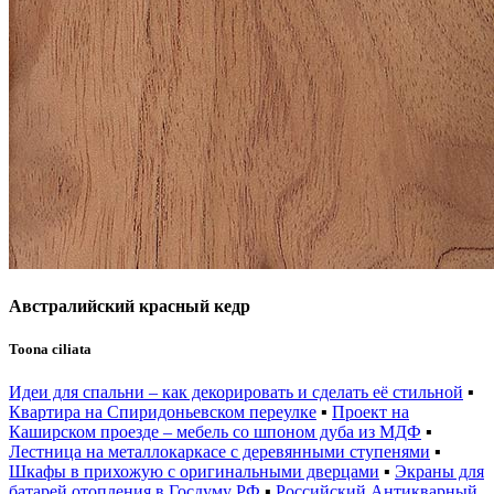
Австралийский красный кедр
Toona ciliata
Идеи для спальни – как декорировать и сделать её стильной
▪
Квартира на Спиридоньевском переулке
▪
Проект на
Каширском проезде – мебель со шпоном дуба из МДФ
▪
Лестница на металлокаркасе с деревянными ступенями
▪
Шкафы в прихожую с оригинальными дверцами
▪
Экраны для
батарей отопления в Госдуму РФ
▪
Российский Антикварный