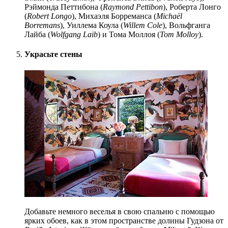
Рэймонда Петтибона (
Raymond Pettibon
), Роберта Лонго
(
Robert Longo
), Михаэля Борреманса (
Michaël
Borremans
), Уиллема Коула (
Willem Cole
), Вольфганга
Лайба (
Wolfgang Laib
) и Тома Моллоя (
Tom Molloy
).
Украсьте стены
Добавьте немного веселья в свою спальню с помощью
ярких обоев, как в этом пространстве долины Гудзона от