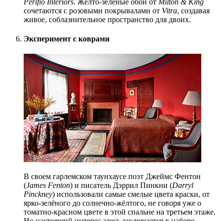
Perifio Interiors
. Жёлто-зелёные обои от
Milton & King
сочетаются с розовыми покрыва
лами от
Vitra
, создавая
живое, соблазнительное пространство для двоих.
Эксперимент с коврами
В своем гарлемском таунхаусе поэт Джеймс Фентон
(
James Fenton
) и писатель Дэррил Пинкни (
Darryl
Pinckney
) использовали самые смелые цвета краски, от
ярко-зелёного до солнечно-жёлтого, не говоря уже о
томатно-красном цвете в этой спальне на третьем этаже.
Но настоящий интерес здесь заключается в наборе