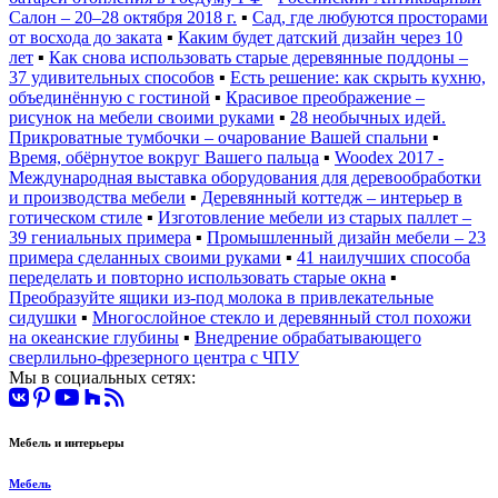
Салон – 20–28 октября 2018 г.
▪
Сад, где любуются просторами
от восхода до заката
▪
Каким будет датский дизайн через 10
лет
▪
Как снова использовать старые деревянные поддоны –
37 удивительных способов
▪
Есть решение: как скрыть кухню,
объединённую с гостиной
▪
Красивое преображение –
рисунок на мебели своими руками
▪
28 необычных идей.
Прикроватные тумбочки – очарование Вашей спальни
▪
Время, обёрнутое вокруг Вашего пальца
▪
Woodex 2017 -
Международная выставка оборудования для деревообработки
и производства мебели
▪
Деревянный коттедж – интерьер в
готическом стиле
▪
Изготовление мебели из старых паллет –
39 гениальных примера
▪
Промышленный дизайн мебели – 23
примера сделанных своими руками
▪
41 наилучших способа
переделать и повторно использовать старые окна
▪
Преобразуйте ящики из-под молока в привлекательные
сидушки
▪
Многослойное стекло и деревянный стол похожи
на океанские глубины
▪
Внедрение обрабатывающего
сверлильно-фрезерного центра с ЧПУ
Мы в социальных сетях:
Мебель и интерьеры
Мебель