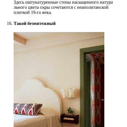
Здесь оштукату
ренные стены насыщен
ного натура
льного цвета охры сочетаются с неаполитанской
плиткой 19-го века.
Такой безмятежный