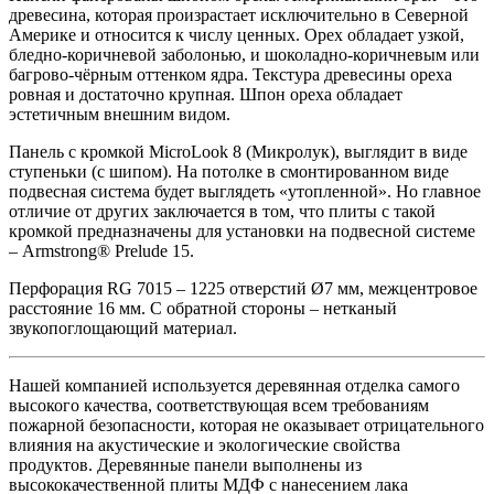
древесина, которая произрастает исключительно в Северной
Америке и относится к числу ценных. Орех обладает узкой,
бледно-коричневой заболонью, и шоколадно-коричневым или
багрово-чёрным оттенком ядра. Текстура древесины ореха
ровная и достаточно крупная. Шпон ореха обладает
эстетичным внешним видом.
Панель с кромкой MicroLook 8 (Микролук), выглядит в виде
ступеньки (с шипом). На потолке в смонтированном виде
подвесная система будет выглядеть «утопленной». Но главное
отличие от других заключается в том, что плиты с такой
кромкой предназначены для установки на подвесной системе
– Armstrong® Prelude 15.
Перфорация RG 7015 – 1225 отверстий Ø7 мм, межцентровое
расстояние 16 мм. С обратной стороны – нетканый
звукопоглощающий материал.
Нашей компанией используется деревянная отделка самого
высокого качества, соответствующая всем требованиям
пожарной безопасности, которая не оказывает отрицательного
влияния на акустические и экологические свойства
продуктов. Деревянные панели выполнены из
высококачественной плиты МДФ с нанесением лака