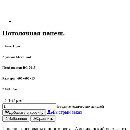
Потолочная панель
Шпон:
Орех
Кромка:
MicroLook
Перфорация:
RG 7015
Размеры:
600×600×13
7 620
р./шт.
21 167
р./м²
Введите количество панелей
Быстрый заказ
Добавить в корзину
Избранное
Сравнить
Панели фанерованы шпоном ореха. Американский орех – это